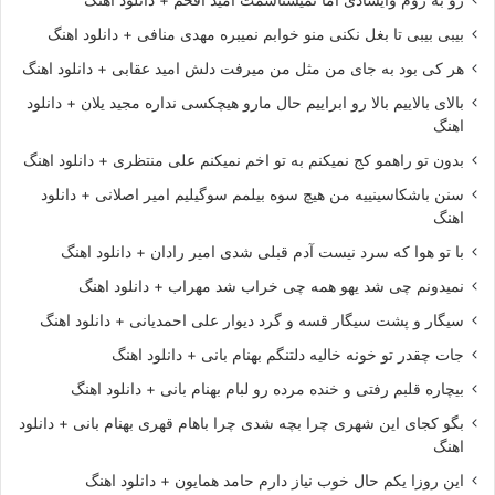
بیبی بیبی تا بغل نکنی منو خوابم نمیبره مهدی منافی + دانلود اهنگ
هر کی بود به جای من مثل من میرفت دلش امید عقابی + دانلود اهنگ
بالای بالاییم بالا رو ابراییم حال مارو هیچکسی نداره مجید یلان + دانلود
اهنگ
بدون تو راهمو کج نمیکنم به تو اخم نمیکنم علی منتظری + دانلود اهنگ
سنن باشکاسینییه من هیچ سوه بیلمم سوگیلیم امیر اصلانی + دانلود
اهنگ
با تو هوا که سرد نیست آدم قبلی شدی امیر رادان + دانلود اهنگ
نمیدونم چی شد یهو همه چی خراب شد مهراب + دانلود اهنگ
سیگار و پشت سیگار قسه و گرد دیوار علی احمدیانی + دانلود اهنگ
جات چقدر تو خونه خالیه دلتنگم بهنام بانی + دانلود اهنگ
بیچاره قلبم رفتی و خنده مرده رو لبام بهنام بانی + دانلود اهنگ
بگو کجای این شهری چرا بچه شدی چرا باهام قهری بهنام بانی + دانلود
اهنگ
این روزا یکم حال خوب نیاز دارم حامد همایون + دانلود اهنگ