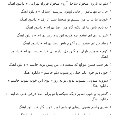
دلم یه بارون میخواد ساحل آروم میخواد فرزاد بهرامی + دانلود اهنگ
حال بد تنهاییامو از چایی لیپتون بپرسید رستاک + دانلود اهنگ
خودت بیا بیا بیا من پشتتم تو سختیا سینا عارف + دانلود اهنگ
به یادم باش بیا ای تکیه گاه من رضا بهرام + دانلود اهنگ
خبر نداری ای عشق چه کرده این درد رضا بهرام + دانلود اهنگ
زیباترین غم عشق پناه آخرم باش رضا بهرام + دانلود اهنگ
کوچه میمیرد باران نمیگیرد دل ندارم بی قرارم رضا بهرام + دانلود
اهنگ
هر شب همین موقع که میشه دل من پیش توئه حامیم + دانلود اهنگ
جون دلم خون دلم خیلی پریشونه دلم حامیم + دانلود اهنگ
دیوونه میدونی نمیتونم بدون تو یه روزم توی این خونه بمونم حامیم +
دانلود اهنگ
گفتم بد و خوب تقدیر دیگه نمیکنه با تو برام اصلا فرقی علی خدابنده +
دانلود اهنگ
شدی واسم همون رویای تو شبم امیر خوشنگار + دانلود اهنگ
رو به روم وایسادی اما نمیشناسمت امید افخم + دانلود اهنگ