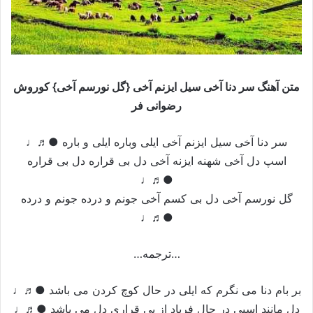
متن آهنگ سر دنا آخی سیل ایزنم آخی {گل نورسم آخی} کوروش
رضوانی فر
سر دنا آخی سیل ایزنم آخی ایلی وباره ایلی و باره ●♬♩
اسپ دل آخی شهنه ایزنه آخی دل بی قراره دل بی قراره
●♬♩
گل نورسم آخی دل بی کسم آخی جونم و درده جونم و درده
●♬♩
…ترجمه…
بر بام دنا می نگرم که ایلی در حال کوچ کردن می باشد ●♬♩
دل مانند اسپی در حال فریاد از بی قراری دل می باشد ●♬♩