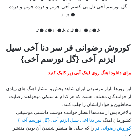
گل نورسم آخی دل بی کسم آخی جونم و درده جونم و درده
●♬♩
♪●♫●♩●♪.♫.♪●♩●♫●♪
کوروش رضوانی فر سر دنا آخی سیل
ایزنم آخی {گل نورسم آخی}
برای دانلود اهنگ روی لینک آبی زیر کلیک کنید
این روزها بازار موسیقی ایران شاهد پخش و انتشار اهنگ های زیادی
از خوانندگان مختلف هست که هر کدام به سبکی میخواهند رضایت
مخاطبین و هوادارانشان را جلب کنند.
بالاخره پس از مدت‌ها انتظار خواننده دوست داشتنی موسیقی
کشورمان آهنگ
سر دنا آخی سیل ایزنم آخی {گل نورسم آخی}
کوروش رضوانی فر
را که خیلی ها منتظر شنیدن آن بودن منتشر
کرد.