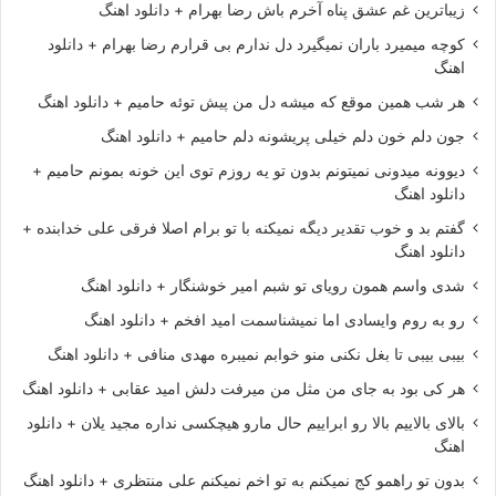
زیباترین غم عشق پناه آخرم باش رضا بهرام + دانلود اهنگ
کوچه میمیرد باران نمیگیرد دل ندارم بی قرارم رضا بهرام + دانلود
اهنگ
هر شب همین موقع که میشه دل من پیش توئه حامیم + دانلود اهنگ
جون دلم خون دلم خیلی پریشونه دلم حامیم + دانلود اهنگ
دیوونه میدونی نمیتونم بدون تو یه روزم توی این خونه بمونم حامیم +
دانلود اهنگ
گفتم بد و خوب تقدیر دیگه نمیکنه با تو برام اصلا فرقی علی خدابنده +
دانلود اهنگ
شدی واسم همون رویای تو شبم امیر خوشنگار + دانلود اهنگ
رو به روم وایسادی اما نمیشناسمت امید افخم + دانلود اهنگ
بیبی بیبی تا بغل نکنی منو خوابم نمیبره مهدی منافی + دانلود اهنگ
هر کی بود به جای من مثل من میرفت دلش امید عقابی + دانلود اهنگ
بالای بالاییم بالا رو ابراییم حال مارو هیچکسی نداره مجید یلان + دانلود
اهنگ
بدون تو راهمو کج نمیکنم به تو اخم نمیکنم علی منتظری + دانلود اهنگ