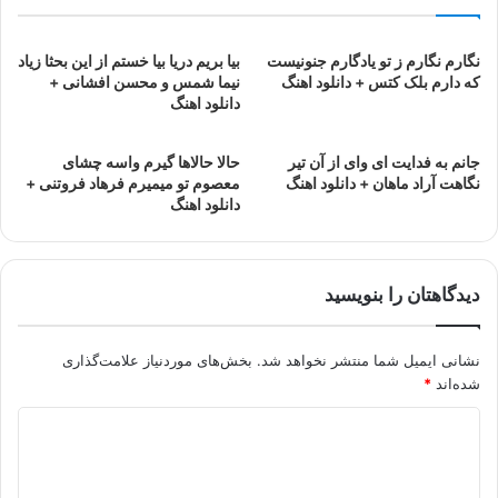
نگارم نگارم ز تو یادگارم جنونیست
بیا بریم دریا بیا خستم از این بحثا زیاد
که دارم بلک کتس + دانلود اهنگ
نیما شمس و محسن افشانی +
دانلود اهنگ
جانم به فدایت ای وای از آن تیر
حالا حالاها گیرم واسه چشای
نگاهت آراد ماهان + دانلود اهنگ
معصوم تو میمیرم فرهاد فروتنی +
دانلود اهنگ
دیدگاهتان را بنویسید
نشانی ایمیل شما منتشر نخواهد شد.
بخش‌های موردنیاز علامت‌گذاری
شده‌اند
*
د
ی
د