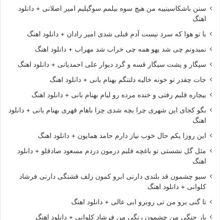
سنن باشکاسینییه من هیچ سوه بیلمم سوگیلیم امیر اصلانی + دانلود
اهنگ
با تو هوا که سرد نیست آدم قبلی شدی امیر رادان + دانلود اهنگ
نمیدونم چی شد یهو همه چی خراب شد مهراب + دانلود اهنگ
سیگار و پشت سیگار قسه و گرد دیوار علی احمدیانی + دانلود اهنگ
جات چقدر تو خونه خالیه دلتنگم بهنام بانی + دانلود اهنگ
بیچاره قلبم رفتی و خنده مرده رو لبام بهنام بانی + دانلود اهنگ
بگو کجای این شهری چرا بچه شدی چرا باهام قهری بهنام بانی + دانلود
اهنگ
این روزا یکم حال خوب نیاز دارم حامد همایون + دانلود اهنگ
مثل گل نشستی تو باغچه قلبم درمون دردم مسعود صادقلو + دانلود
اهنگ
سیو چشمون قد بلندی دارنی ابرو کمون زلف قشنگی دارنی فرشاد
کلوانی + دانلود اهنگ
تا گنی برو من تی روبرو ابی عالی + دانلود اهنگ
یار جنگی من چشمون رنگی من فرشاد کلوانی + دانلود اهنگ