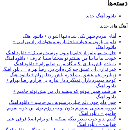
دسته‌ها
دانلود آهنگ جدید
آهنگ های جدید
آهای مردم شهر یکی شده تنها اشوان + دانلود اهنگ
دلم یه بارون میخواد ساحل آروم میخواد فرزاد بهرامی +
دانلود اهنگ
حال بد تنهاییامو از چایی لیپتون بپرسید رستاک + دانلود اهنگ
خودت بیا بیا بیا من پشتتم تو سختیا سینا عارف + دانلود اهنگ
به یادم باش بیا ای تکیه گاه من رضا بهرام + دانلود اهنگ
خبر نداری ای عشق چه کرده این درد رضا بهرام + دانلود اهنگ
زیباترین غم عشق پناه آخرم باش رضا بهرام + دانلود اهنگ
کوچه میمیرد باران نمیگیرد دل ندارم بی قرارم رضا بهرام +
دانلود اهنگ
هر شب همین موقع که میشه دل من پیش توئه حامیم +
دانلود اهنگ
جون دلم خون دلم خیلی پریشونه دلم حامیم + دانلود اهنگ
دیوونه میدونی نمیتونم بدون تو یه روزم توی این خونه بمونم
حامیم + دانلود اهنگ
گفتم بد و خوب تقدیر دیگه نمیکنه با تو برام اصلا فرقی علی
خدابنده + دانلود اهنگ
شدی واسم همون رویای تو شبم امیر خوشنگار + دانلود اهنگ