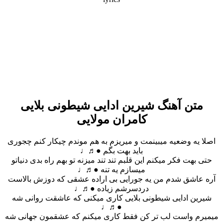
متن آهنگ شیرین ادایی شیطونی بلایی
کامران مولایی
اصلا یه وضعیه میبینمت و میریزم به هم موندم چیکار کنم چجوری
باید بهت بگم ●♬♩
حتی بهت فکر میکنم این قلبم تند تند میزنه تو بهم راه بدی دنیاتو
میسازم یه تنه ●♬♩
آره عاشق شدم من یه جورایی بی اراده عشقی که دوزش بالاست
دردسرشم زیاده ●♬♩
شیرین ادایی شیطونی بلایی کاری میکنی که عاشقت روانی شه
●♬♩
میمیرم واست لب تر کن فقط کاری میکنم که عشقمون جهانی شه