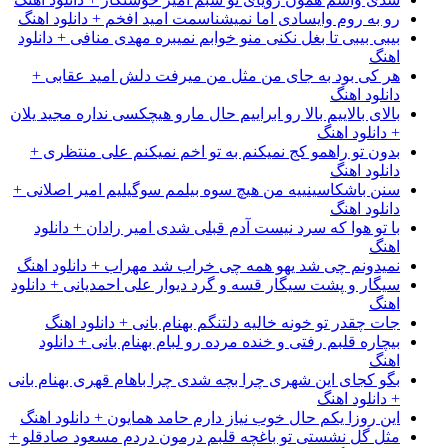
رو به روم وایسادی اما نمیشناسمت امید افخم + دانلود اهنگ
بیبی بیبی تا بغل نکنی منو خوابم نمیبره مهدی منافی + دانلود
اهنگ
هر کی بود به جای من مثل من میرفت دلش امید عقابی +
دانلود اهنگ
بالای بالاییم بالا رو ابراییم حال مارو هیچکسی نداره مجید یلان
+ دانلود اهنگ
بدون تو راهمو کج نمیکنم به تو اخم نمیکنم علی منتظری +
دانلود اهنگ
سنن باشکاسینییه من هیچ سوه بیلمم سوگیلیم امیر اصلانی +
دانلود اهنگ
با تو هوا که سرد نیست آدم قبلی شدی امیر رادان + دانلود
اهنگ
نمیدونم چی شد یهو همه چی خراب شد مهراب + دانلود اهنگ
سیگار و پشت سیگار قسه و گرد دیوار علی احمدیانی + دانلود
اهنگ
جات چقدر تو خونه خالیه دلتنگم بهنام بانی + دانلود اهنگ
بیچاره قلبم رفتی و خنده مرده رو لبام بهنام بانی + دانلود
اهنگ
بگو کجای این شهری چرا بچه شدی چرا باهام قهری بهنام بانی
+ دانلود اهنگ
این روزا یکم حال خوب نیاز دارم حامد همایون + دانلود اهنگ
مثل گل نشستی تو باغچه قلبم درمون دردم مسعود صادقلو +