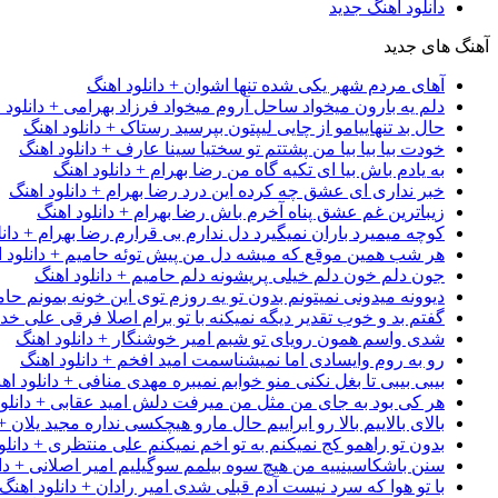
دانلود آهنگ جدید
آهنگ های جدید
آهای مردم شهر یکی شده تنها اشوان + دانلود اهنگ
دلم یه بارون میخواد ساحل آروم میخواد فرزاد بهرامی + دانلود 
حال بد تنهاییامو از چایی لیپتون بپرسید رستاک + دانلود اهنگ
خودت بیا بیا بیا من پشتتم تو سختیا سینا عارف + دانلود اهنگ
به یادم باش بیا ای تکیه گاه من رضا بهرام + دانلود اهنگ
خبر نداری ای عشق چه کرده این درد رضا بهرام + دانلود اهنگ
زیباترین غم عشق پناه آخرم باش رضا بهرام + دانلود اهنگ
کوچه میمیرد باران نمیگیرد دل ندارم بی قرارم رضا بهرام + دانل
هر شب همین موقع که میشه دل من پیش توئه حامیم + دانلود ا
جون دلم خون دلم خیلی پریشونه دلم حامیم + دانلود اهنگ
دیوونه میدونی نمیتونم بدون تو یه روزم توی این خونه بمونم حام
گفتم بد و خوب تقدیر دیگه نمیکنه با تو برام اصلا فرقی علی خداب
شدی واسم همون رویای تو شبم امیر خوشنگار + دانلود اهنگ
رو به روم وایسادی اما نمیشناسمت امید افخم + دانلود اهنگ
بیبی بیبی تا بغل نکنی منو خوابم نمیبره مهدی منافی + دانلود اه
هر کی بود به جای من مثل من میرفت دلش امید عقابی + دانلود
بالای بالاییم بالا رو ابراییم حال مارو هیچکسی نداره مجید یلان +
بدون تو راهمو کج نمیکنم به تو اخم نمیکنم علی منتظری + دانلو
سنن باشکاسینییه من هیچ سوه بیلمم سوگیلیم امیر اصلانی + دان
با تو هوا که سرد نیست آدم قبلی شدی امیر رادان + دانلود اهنگ