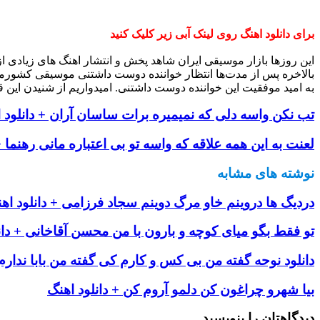
برای دانلود اهنگ روی لینک آبی زیر کلیک کنید
این روزها بازار موسیقی ایران شاهد پخش و انتشار اهنگ های زیادی 
بالاخره پس از مدت‌ها انتظار خواننده دوست داشتنی موسیقی کشورم
به امید موفقیت این خواننده دوست داشتنی. امیدواریم از شنیدن این ق
تب نکن واسه دلی که نمیمیره برات ساسان آران + دانلود 
لعنت به این همه علاقه که واسه تو بی اعتباره مانی رهنما +
نوشته های مشابه
دردیگ ها دروینم خاو مرگ دوینم سجاد فرزامی + دانلود اه
تو فقط بگو میای کوچه و بارون با من محسن آقاخانی + دان
دانلود نوحه گفته من بی کس و کارم کی گفته من بابا ندارم
بیا شهرو چراغون کن دلمو آروم کن + دانلود اهنگ
دیدگاهتان را بنویسید