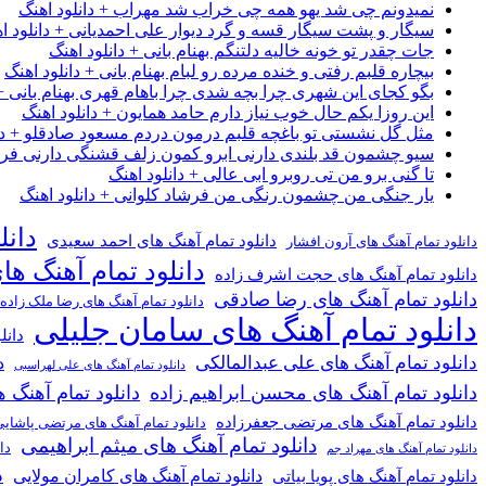
نمیدونم چی شد یهو همه چی خراب شد مهراب + دانلود اهنگ
سیگار و پشت سیگار قسه و گرد دیوار علی احمدیانی + دانلود ا
جات چقدر تو خونه خالیه دلتنگم بهنام بانی + دانلود اهنگ
بیچاره قلبم رفتی و خنده مرده رو لبام بهنام بانی + دانلود اهنگ
بگو کجای این شهری چرا بچه شدی چرا باهام قهری بهنام بانی + 
این روزا یکم حال خوب نیاز دارم حامد همایون + دانلود اهنگ
مثل گل نشستی تو باغچه قلبم درمون دردم مسعود صادقلو + دان
سیو چشمون قد بلندی دارنی ابرو کمون زلف قشنگی دارنی فرشاد
تا گنی برو من تی روبرو ابی عالی + دانلود اهنگ
یار جنگی من چشمون رنگی من فرشاد کلوانی + دانلود اهنگ
دانل
دانلود تمام آهنگ های احمد سعیدی
دانلود تمام آهنگ های آرون افشار
دانلود تمام آهنگ ها
دانلود تمام آهنگ های حجت اشرف زاده
دانلود تمام آهنگ های رضا صادقی
دانلود تمام آهنگ های رضا ملک زاده
دانلود تمام آهنگ های سامان جلیلی
دانل
دانلود تمام آهنگ های علی عبدالمالکی
د
دانلود تمام آهنگ های علی لهراسبی
دانلود تمام آهنگ های محسن ابراهیم زاده
دانلود تمام آهن
دانلود تمام آهنگ های مرتضی جعفرزاده
دانلود تمام آهنگ های مرتضی پاشای
دانلود تمام آهنگ های میثم ابراهیمی
دا
دانلود تمام آهنگ های مهراد جم
د
دانلود تمام آهنگ های کامران مولایی
دانلود تمام آهنگ های پویا بیاتی