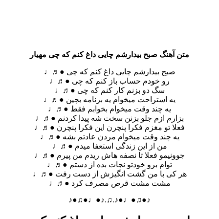
متن آهنگ صبح بیدارشم چایی داغ کنم که چی مهیار
صبح بیدارشم چایی داغ کنم که چی ●♬♩
رو خودم حساب باز کنم که چی ●♬♩
سگ دو بزنم کار کنم که چی ●♬♩
یه استراحت میخوام یه برنامه بچین ●♬♩
یه چند وقت میخوام بخوابم فقط ●♬♩
بزارم ازم جلو بزنن سخت شه پیدا کردنم ●♬♩
فعلا تو مغزم فکرا پنچرن این فکرا پنچرن ●♬♩
یه چند وقت میخوام مردن عادتم بشه ●♬♩
من از این زندگی استعفا میدم ●♬♩
جوونیمو فعلا تا نصفه هاش ریدم من پیرم ●♬♩
توام برو خودتو نجات بده از دستم ●♬♩
هر کی با من گشت انگیزش از دست رفت ●♬♩
مشت مشت قرص مصرف کرد ●♬♩
♪●♫●♩●♪.♫.♪●♩●♫●♪