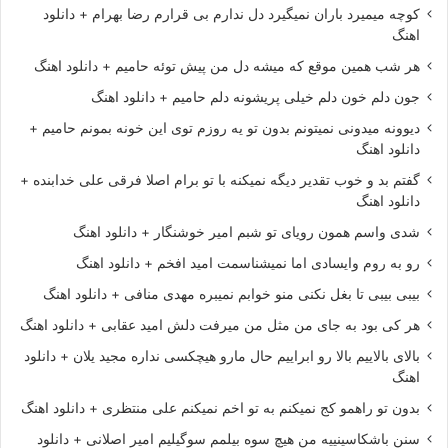
کوچه میمیرد باران نمیگیرد دل ندارم بی قرارم رضا بهرام + دانلود
اهنگ
هر شب همین موقع که میشه دل من پیش توئه حامیم + دانلود اهنگ
جون دلم خون دلم خیلی پریشونه دلم حامیم + دانلود اهنگ
دیوونه میدونی نمیتونم بدون تو یه روزم توی این خونه بمونم حامیم +
دانلود اهنگ
گفتم بد و خوب تقدیر دیگه نمیکنه با تو برام اصلا فرقی علی خدابنده +
دانلود اهنگ
شدی واسم همون رویای تو شبم امیر خوشنگار + دانلود اهنگ
رو به روم وایسادی اما نمیشناسمت امید افخم + دانلود اهنگ
بیبی بیبی تا بغل نکنی منو خوابم نمیبره مهدی منافی + دانلود اهنگ
هر کی بود به جای من مثل من میرفت دلش امید عقابی + دانلود اهنگ
بالای بالاییم بالا رو ابراییم حال مارو هیچکسی نداره مجید یلان + دانلود
اهنگ
بدون تو راهمو کج نمیکنم به تو اخم نمیکنم علی منتظری + دانلود اهنگ
سنن باشکاسینییه من هیچ سوه بیلمم سوگیلیم امیر اصلانی + دانلود