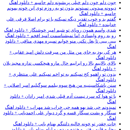
جون دلم خون دلم خیلی پریشونه دلم حامیم + دانلود اهنگ
دیوونه میدونی نمیتونم بدون تو یه روزم توی این خونه بمونم
حامیم + دانلود اهنگ
گفتم بد و خوب تقدیر دیگه نمیکنه با تو برام اصلا فرقی علی
خدابنده + دانلود اهنگ
شدی واسم همون رویای تو شبم امیر خوشنگار + دانلود اهنگ
رو به روم وایسادی اما نمیشناسمت امید افخم + دانلود اهنگ
بیبی بیبی تا بغل نکنی منو خوابم نمیبره مهدی منافی + دانلود
اهنگ
هر کی بود به جای من مثل من میرفت دلش امید عقابی +
دانلود اهنگ
بالای بالاییم بالا رو ابراییم حال مارو هیچکسی نداره مجید یلان
+ دانلود اهنگ
بدون تو راهمو کج نمیکنم به تو اخم نمیکنم علی منتظری +
دانلود اهنگ
سنن باشکاسینییه من هیچ سوه بیلمم سوگیلیم امیر اصلانی +
دانلود اهنگ
با تو هوا که سرد نیست آدم قبلی شدی امیر رادان + دانلود
اهنگ
نمیدونم چی شد یهو همه چی خراب شد مهراب + دانلود اهنگ
سیگار و پشت سیگار قسه و گرد دیوار علی احمدیانی + دانلود
اهنگ
جات چقدر تو خونه خالیه دلتنگم بهنام بانی + دانلود اهنگ
بیچاره قلبم رفتی و خنده مرده رو لبام بهنام بانی + دانلود