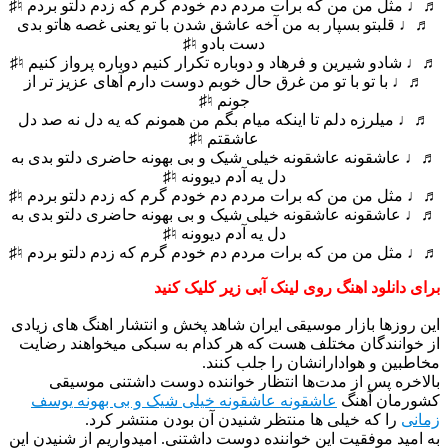
♬♩ مثل من من که برات مردم دم خودم گرم که زدم دلتو بردم ♮♯
♬♩ قلبتو بسپار به من آخه عاشق شدن با تو یعنی غصه هاتو بدی
دست بادو ♮♯
♬♩ شادو شیرین و فرهاد و دوباره تکرار کنیم دوباره پرواز کنیم ♮♯
♬♩ با تو با تو من غرق حال خوبم دوست دارم آهای عزیز تر از
جونم ♮♯
♬♩ میلرزه دلم تا اینکه میام بگم من همونم که یه دل نه صد دل
عاشقتم ♮♯
♬♩ عاشقونه عاشقونه خیلی شیک و بی بهونه حاضری دلتو بدی به
دل یه آدم دیوونه ♮♯
♬♩ مثل من من که برات مردم دم خودم گرم که زدم دلتو بردم ♮♯
♬♩ عاشقونه عاشقونه خیلی شیک و بی بهونه حاضری دلتو بدی به
دل یه آدم دیوونه ♮♯
♬♩ مثل من من که برات مردم دم خودم گرم که زدم دلتو بردم ♮♯
برای دانلود اهنگ روی لینک آبی زیر کلیک کنید
این روزها بازار موسیقی ایران شاهد پخش و انتشار اهنگ های زیادی
از خوانندگان مختلف هست که هر کدام به سبکی میخواهند رضایت
مخاطبین و هوادارانشان را جلب کنند.
بالاخره پس از مدت‌ها انتظار خواننده دوست داشتنی موسیقی
کشورمان آهنگ
عاشقونه عاشقونه خیلی شیک و بی بهونه یوسف
زمانی
را که خیلی ها منتظر شنیدن آن بودن منتشر کرد.
به امید موفقیت این خواننده دوست داشتنی. امیدواریم از شنیدن این