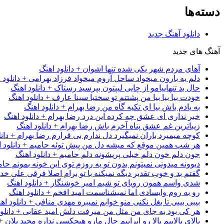
دسته‌ها
دانلود آهنگ جدید
آهنگ های جدید
آهای مردم شهر یکی شده تنها اشوان + دانلود اهنگ
دلم یه بارون میخواد ساحل آروم میخواد فرزاد بهرامی + دانلود 
حال بد تنهاییامو از چایی لیپتون بپرسید رستاک + دانلود اهنگ
خودت بیا بیا بیا من پشتتم تو سختیا سینا عارف + دانلود اهنگ
به یادم باش بیا ای تکیه گاه من رضا بهرام + دانلود اهنگ
خبر نداری ای عشق چه کرده این درد رضا بهرام + دانلود اهنگ
زیباترین غم عشق پناه آخرم باش رضا بهرام + دانلود اهنگ
کوچه میمیرد باران نمیگیرد دل ندارم بی قرارم رضا بهرام + دانل
هر شب همین موقع که میشه دل من پیش توئه حامیم + دانلود ا
جون دلم خون دلم خیلی پریشونه دلم حامیم + دانلود اهنگ
دیوونه میدونی نمیتونم بدون تو یه روزم توی این خونه بمونم حام
گفتم بد و خوب تقدیر دیگه نمیکنه با تو برام اصلا فرقی علی خداب
شدی واسم همون رویای تو شبم امیر خوشنگار + دانلود اهنگ
رو به روم وایسادی اما نمیشناسمت امید افخم + دانلود اهنگ
بیبی بیبی تا بغل نکنی منو خوابم نمیبره مهدی منافی + دانلود اه
هر کی بود به جای من مثل من میرفت دلش امید عقابی + دانلود
بالای بالاییم بالا رو ابراییم حال مارو هیچکسی نداره مجید یلان +