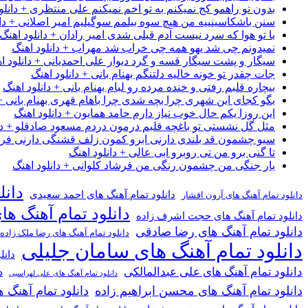
بدون تو راهمو کج نمیکنم به تو اخم نمیکنم علی منتظری + دانلو
سنن باشکاسینییه من هیچ سوه بیلمم سوگیلیم امیر اصلانی + دان
با تو هوا که سرد نیست آدم قبلی شدی امیر رادان + دانلود اهنگ
نمیدونم چی شد یهو همه چی خراب شد مهراب + دانلود اهنگ
سیگار و پشت سیگار قسه و گرد دیوار علی احمدیانی + دانلود ا
جات چقدر تو خونه خالیه دلتنگم بهنام بانی + دانلود اهنگ
بیچاره قلبم رفتی و خنده مرده رو لبام بهنام بانی + دانلود اهنگ
بگو کجای این شهری چرا بچه شدی چرا باهام قهری بهنام بانی + 
این روزا یکم حال خوب نیاز دارم حامد همایون + دانلود اهنگ
مثل گل نشستی تو باغچه قلبم درمون دردم مسعود صادقلو + دان
سیو چشمون قد بلندی دارنی ابرو کمون زلف قشنگی دارنی فرشاد
تا گنی برو من تی روبرو ابی عالی + دانلود اهنگ
یار جنگی من چشمون رنگی من فرشاد کلوانی + دانلود اهنگ
دانل
دانلود تمام آهنگ های احمد سعیدی
دانلود تمام آهنگ های آرون افشار
دانلود تمام آهنگ ها
دانلود تمام آهنگ های حجت اشرف زاده
دانلود تمام آهنگ های رضا صادقی
دانلود تمام آهنگ های رضا ملک زاده
دانلود تمام آهنگ های سامان جلیلی
دانل
دانلود تمام آهنگ های علی عبدالمالکی
د
دانلود تمام آهنگ های علی لهراسبی
دانلود تمام آهنگ های محسن ابراهیم زاده
دانلود تمام آهن