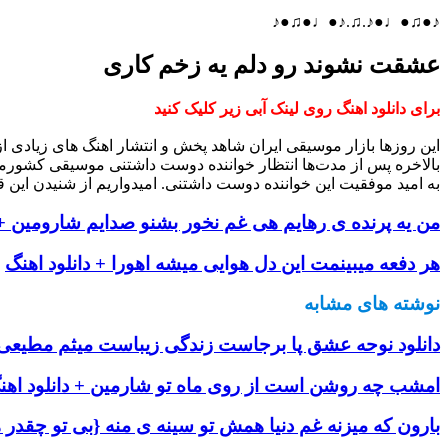
♪●♫●♩●♪.♫.♪●♩●♫●♪
عشقت نشوند رو دلم یه زخم کاری
برای دانلود اهنگ روی لینک آبی زیر کلیک کنید
این روزها بازار موسیقی ایران شاهد پخش و انتشار اهنگ های زیادی 
بالاخره پس از مدت‌ها انتظار خواننده دوست داشتنی موسیقی کشورم
به امید موفقیت این خواننده دوست داشتنی. امیدواریم از شنیدن این ق
من یه پرنده ی رهایم هی غم نخور بشنو صدایم شارومین + 
هر دفعه میبینمت این دل هوایی میشه اهورا + دانلود اهنگ
نوشته های مشابه
دانلود نوحه عشق پا برجاست زندگی زیباست میثم مطیعی +
امشب چه روشن است از روی ماه تو شارمین + دانلود اهن
بارون که میزنه غم دنیا همش تو سینه ی منه {بی تو چقدر ه