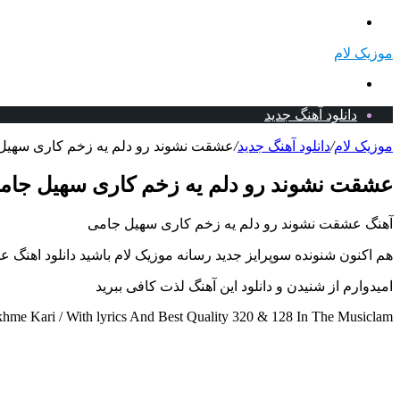
منو
موزیک لام
جستجو
برای
دانلود آهنگ جدید
موزیک لام
/
دانلود آهنگ جدید
/
عشقت نشوند رو دلم یه زخم کاری سهیل ج
عشقت نشوند رو دلم یه زخم کاری سهیل جامی 
آهنگ عشقت نشوند رو دلم یه زخم کاری سهیل جامی
هم اکنون شنونده سوپرایز جدید رسانه موزیک لام باشید دانلود اهنگ
امیدوارم از شنیدن و دانلود این آهنگ لذت کافی ببرید
me Kari / With lyrics And Best Quality 320 & 128 In The Musiclam