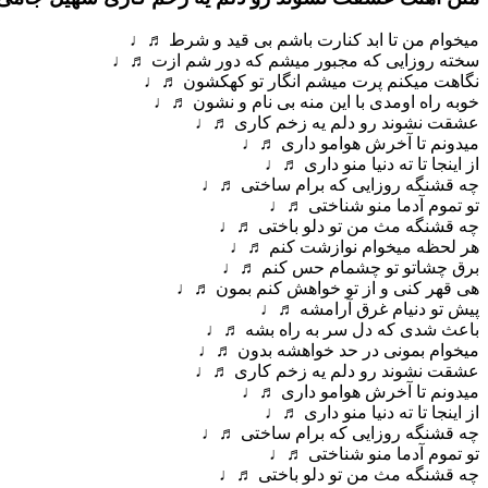
میخوام من تا ابد کنارت باشم بی قید و شرط ♬♩
سخته روزایی که مجبور میشم که دور شم ازت ♬♩
نگاهت میکنم پرت میشم انگار تو کهکشون ♬♩
خوبه راه اومدی با این منه بی نام و نشون ♬♩
عشقت نشوند رو دلم یه زخم کاری ♬♩
میدونم تا آخرش هوامو داری ♬♩
از اینجا تا ته دنیا منو داری ♬♩
چه قشنگه روزایی که برام ساختی ♬♩
تو تموم آدما منو شناختی ♬♩
چه قشنگه مث من تو دلو باختی ♬♩
هر لحظه میخوام نوازشت کنم ♬♩
برق چشاتو تو چشمام حس کنم ♬♩
هی قهر کنی و از تو خواهش کنم بمون ♬♩
پیش تو دنیام غرق آرامشه ♬♩
باعث شدی که دل سر به راه بشه ♬♩
میخوام بمونی در حد خواهشه بدون ♬♩
عشقت نشوند رو دلم یه زخم کاری ♬♩
میدونم تا آخرش هوامو داری ♬♩
از اینجا تا ته دنیا منو داری ♬♩
چه قشنگه روزایی که برام ساختی ♬♩
تو تموم آدما منو شناختی ♬♩
چه قشنگه مث من تو دلو باختی ♬♩