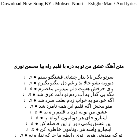
Download New Song BY : Mohsen Noori – Eshghe Man /
And lyrics
متن آهنگ عشق من تو یه ذره با قلبم راه بیا محسن نوری
سرتو بگیر بالا بذار چشای قشنگتو ببینم ●♬♩
دیوونه نشو حالا بذار غم دل تنگتو بگیرم ●♬♩
پای حرفش هست دلم میدونم مقصرم ●♬♩
مگه بی گدار به آب زدم تو دلت غرق شد ●♬♩
اگه خودمو به خواب زدم بغلت سرد شد ●♬♩
منو ببخش اگه قلبم این همه نامرد شد ●♬♩
عشق من تو یه ذره با قلبم راه بیا ●♬♩
اینبارو جای هر دوتامون کوتاه بیا ●♬♩
این عشق یکمی دور از این فاصله کن ●♬♩
اینجارو واسه هر دوتامون خاطره کن ●♬♩
تو که میدونی هوس توی رابطه ما جا که نداره نه ●♬♩