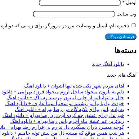
ایمیل
*
وب‌ سایت
ذخیره نام، ایمیل و وبسایت من در مرورگر برای زمانی که دوباره 
دسته‌ها
دانلود آهنگ جدید
آهنگ های جدید
آهای مردم شهر یکی شده تنها اشوان + دانلود اهنگ
دلم یه بارون میخواد ساحل آروم میخواد فرزاد بهرامی + دانلود 
حال بد تنهاییامو از چایی لیپتون بپرسید رستاک + دانلود اهنگ
خودت بیا بیا بیا من پشتتم تو سختیا سینا عارف + دانلود اهنگ
به یادم باش بیا ای تکیه گاه من رضا بهرام + دانلود اهنگ
خبر نداری ای عشق چه کرده این درد رضا بهرام + دانلود اهنگ
زیباترین غم عشق پناه آخرم باش رضا بهرام + دانلود اهنگ
کوچه میمیرد باران نمیگیرد دل ندارم بی قرارم رضا بهرام + دانل
هر شب همین موقع که میشه دل من پیش توئه حامیم + دانلود ا
جون دلم خون دلم خیلی پریشونه دلم حامیم + دانلود اهنگ