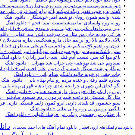
دیوونه میدونی نمیتونم بدون تو یه روزم توی این خونه بمونم حام
گفتم بد و خوب تقدیر دیگه نمیکنه با تو برام اصلا فرقی علی خداب
شدی واسم همون رویای تو شبم امیر خوشنگار + دانلود اهنگ
رو به روم وایسادی اما نمیشناسمت امید افخم + دانلود اهنگ
بیبی بیبی تا بغل نکنی منو خوابم نمیبره مهدی منافی + دانلود اه
هر کی بود به جای من مثل من میرفت دلش امید عقابی + دانلود
بالای بالاییم بالا رو ابراییم حال مارو هیچکسی نداره مجید یلان +
بدون تو راهمو کج نمیکنم به تو اخم نمیکنم علی منتظری + دانلو
سنن باشکاسینییه من هیچ سوه بیلمم سوگیلیم امیر اصلانی + دان
با تو هوا که سرد نیست آدم قبلی شدی امیر رادان + دانلود اهنگ
نمیدونم چی شد یهو همه چی خراب شد مهراب + دانلود اهنگ
سیگار و پشت سیگار قسه و گرد دیوار علی احمدیانی + دانلود ا
جات چقدر تو خونه خالیه دلتنگم بهنام بانی + دانلود اهنگ
بیچاره قلبم رفتی و خنده مرده رو لبام بهنام بانی + دانلود اهنگ
بگو کجای این شهری چرا بچه شدی چرا باهام قهری بهنام بانی + 
این روزا یکم حال خوب نیاز دارم حامد همایون + دانلود اهنگ
مثل گل نشستی تو باغچه قلبم درمون دردم مسعود صادقلو + دان
سیو چشمون قد بلندی دارنی ابرو کمون زلف قشنگی دارنی فرشاد
تا گنی برو من تی روبرو ابی عالی + دانلود اهنگ
یار جنگی من چشمون رنگی من فرشاد کلوانی + دانلود اهنگ
دانل
دانلود تمام آهنگ های احمد سعیدی
دانلود تمام آهنگ های آرون افشار