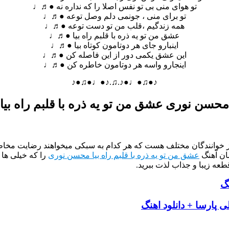
تو هوای منی بی تو نفس اصلا را که نداره نه ●♬♩
تو برای منی ، جونمی دلم وصل توعه ●♬♩
همه زندگیم ،قلب من تو دست توعه ●♬♩
عشق من تو یه ذره با قلبم راه بیا ●♬♩
اینبارو جای هر دوتامون کوتاه بیا ●♬♩
این عشق یکمی دور از این فاصله کن ●♬♩
اینجارو واسه هر دوتامون خاطره کن ●♬♩
♪●♫●♩●♪.♫.♪●♩●♫●♪
محسن نوری عشق من تو یه ذره با قلبم راه بیا
از خوانندگان مختلف هست که هر کدام به سبکی میخواهند رضایت مخاطب
ان آهنگ
عشق من تو یه ذره با قلبم راه بیا محسن نوری
را که خیلی ها 
طعه زیبا و جذاب لذت ببرید.
نگ
 پارسا + دانلود اهنگ