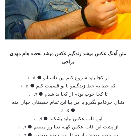
متن آهنگ عكس میشد زندگيم عكس میشد لحظه هام مهدی
یراحی
از كجا بايد شروع كنم اين داستانو ●♬♩
كه خط به خط زندگيمو با تو قسمت كنم ●♬♩
تا كجا خوب بودم از كجا بد شدم ●♬♩
دنبال حرفامو بگيرو با من بيا اين تمام حقيقتاى جهان منه
●♬♩
اين قاب عكس نبايد بشكنه ●♬♩
از پشت اين قاب عكس كهنه دنيا رو میبينم ●♬♩
يه لحظه میخندم از ته دل يه لحظه میمیرم ●♬♩