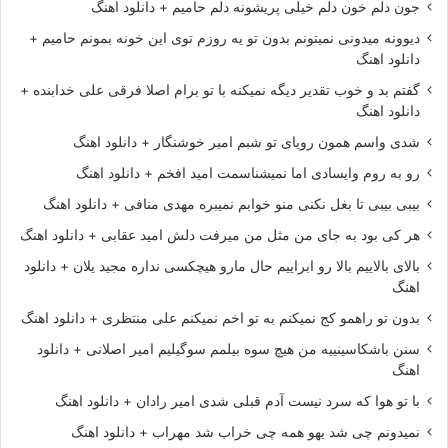
جون دلم خون دلم خیلی پریشونه دلم حامیم + دانلود اهنگ
دیوونه میدونی نمیتونم بدون تو یه روزم توی این خونه بمونم حامیم +
دانلود اهنگ
گفتم بد و خوب تقدیر دیگه نمیکنه با تو برام اصلا فرقی علی خدابنده +
دانلود اهنگ
شدی واسم همون رویای تو شبم امیر خوشنگار + دانلود اهنگ
رو به روم وایسادی اما نمیشناسمت امید افخم + دانلود اهنگ
بیبی بیبی تا بغل نکنی منو خوابم نمیبره مهدی منافی + دانلود اهنگ
هر کی بود به جای من مثل من میرفت دلش امید عقابی + دانلود اهنگ
بالای بالاییم بالا رو ابراییم حال مارو هیچکسی نداره مجید یلان + دانلود
اهنگ
بدون تو راهمو کج نمیکنم به تو اخم نمیکنم علی منتظری + دانلود اهنگ
سنن باشکاسینییه من هیچ سوه بیلمم سوگیلیم امیر اصلانی + دانلود
اهنگ
با تو هوا که سرد نیست آدم قبلی شدی امیر رادان + دانلود اهنگ
نمیدونم چی شد یهو همه چی خراب شد مهراب + دانلود اهنگ