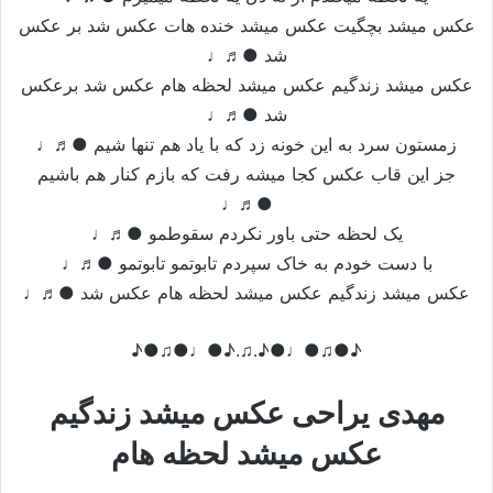
عكس میشد بچگيت عكس میشد خنده هات عكس شد بر عكس
شد ●♬♩
عكس میشد زندگيم عكس میشد لحظه هام عكس شد برعكس
شد ●♬♩
زمستون سرد به این خونه زد که با یاد هم تنها شیم ●♬♩
جز این قاب عکس کجا میشه رفت که بازم کنار هم باشیم
●♬♩
یک لحظه حتی باور نکردم سقوطمو ●♬♩
با دست خودم به خاک سپردم تابوتمو تابوتمو ●♬♩
عكس میشد زندگيم عكس میشد لحظه هام عكس شد ●♬♩
♪●♫●♩●♪.♫.♪●♩●♫●♪
مهدی یراحی عكس میشد زندگيم
عكس میشد لحظه هام