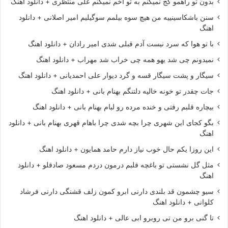
بدون تو راهمو کج نمیکنم به تو اخم نمیکنم علی منتظری + دانلود اهنگ
سنن باشکاسینییه من هیچ سوه بیلمم سوگیلیم امیر اصلانی + دانلود
اهنگ
با تو هوا که سرد نیست آدم قبلی شدی امیر رادان + دانلود اهنگ
نمیدونم چی شد یهو همه چی خراب شد مهراب + دانلود اهنگ
سیگار و پشت سیگار قسه و گرد دیوار علی احمدیانی + دانلود اهنگ
جات چقدر تو خونه خالیه دلتنگم بهنام بانی + دانلود اهنگ
بیچاره قلبم رفتی و خنده مرده رو لبام بهنام بانی + دانلود اهنگ
بگو کجای این شهری چرا بچه شدی چرا باهام قهری بهنام بانی + دانلود
اهنگ
این روزا یکم حال خوب نیاز دارم حامد همایون + دانلود اهنگ
مثل گل نشستی تو باغچه قلبم درمون دردم مسعود صادقلو + دانلود
اهنگ
سیو چشمون قد بلندی دارنی ابرو کمون زلف قشنگی دارنی فرشاد
کلوانی + دانلود اهنگ
تا گنی برو من تی روبرو ابی عالی + دانلود اهنگ