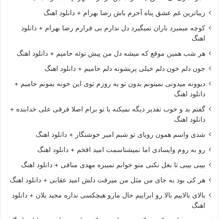
زیباترین غم عشق پناه آخرم باش رضا بهرام + دانلود اهنگ
کوچه میمیرد باران نمیگیرد دل ندارم بی قرارم رضا بهرام + دانلود
اهنگ
هر شب همین موقع که میشه دل من پیش توئه حامیم + دانلود اهنگ
جون دلم خون دلم خیلی پریشونه دلم حامیم + دانلود اهنگ
دیوونه میدونی نمیتونم بدون تو یه روزم توی این خونه بمونم حامیم +
دانلود اهنگ
گفتم بد و خوب تقدیر دیگه نمیکنه با تو برام اصلا فرقی علی خدابنده +
دانلود اهنگ
شدی واسم همون رویای تو شبم امیر خوشنگار + دانلود اهنگ
رو به روم وایسادی اما نمیشناسمت امید افخم + دانلود اهنگ
بیبی بیبی تا بغل نکنی منو خوابم نمیبره مهدی منافی + دانلود اهنگ
هر کی بود به جای من مثل من میرفت دلش امید عقابی + دانلود اهنگ
بالای بالاییم بالا رو ابراییم حال مارو هیچکسی نداره مجید یلان + دانلود
اهنگ