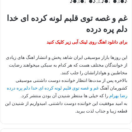
♪●♫●♩●♪.♫.♪●♩●♫●♪
غم و غصه توی قلبم لونه کرده ای خدا
دلم پره درده
برای دانلود اهنگ روی لینک آبی زیر کلیک کنید
این روزها بازار موسیقی ایران شاهد پخش و انتشار اهنگ های زیادی
از خوانندگان مختلف هست که هر کدام به سبکی میخواهند رضایت
مخاطبین و هوادارانشان را جلب کنند.
بالاخره پس از مدت‌ها انتظار خواننده دوست داشتنی موسیقی
کشورمان آهنگ
غم و غصه توی قلبم لونه کرده ای خدا دلم پره درده
رضا بهرام
را که خیلی ها منتظر شنیدن آن بودن منتشر کرد.
به امید موفقیت این خواننده دوست داشتنی. امیدواریم از شنیدن این
قطعه زیبا و جذاب لذت ببرید.