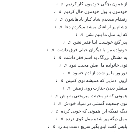
از همون بچگی خودمون کار کردیم ♬♩
خودمون با پول خودمون حال کردیم ♬♩
رفیقام میدیدم شاد کنار باباهاشون ♬♩
چشام پر از اشک میشد میکردم دعا ♬♩
که اینا مثل ما یتیم نشن ♬♩
پدر گنج خونست اینا فقیر نشن ♬♩
خونواده من با دیگران خیلی فرق داشت ♬♩
یه مشکل بزرگگ به اسم فقر داشت ♬♩
توی خانواده ما اصلن محبت نبود ♬♩
دور ور ما پر شده از ادم حسود ♬♩
ازون ادمایی که همیشه توی کمینن ♬♩
منتظر دیدن جنازت روی زمینن ♬♩
همونی که تو محبتت میریختی به پاش ♬♩
توی جمعیت گمشی در نمیاد خودش ♬♩
دیگه نمیگه این همونی که خوبی کرده ♬♩
ممل دیگه پیر شده ممل کوی درده ♬♩
پلیس گفت اینو بگیر سریع دست بند زد ♬♩