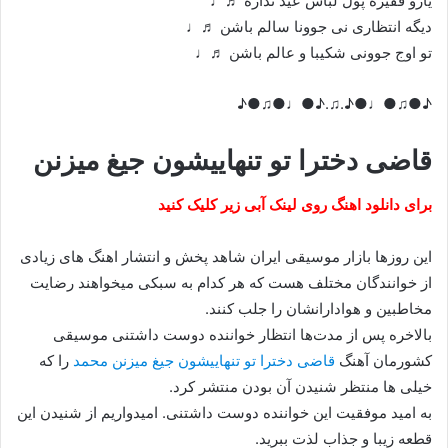
یارو فقیره پول لباس عید نداره ♬♩
دیگه انتظاری نی جوونا سالم باشن ♬♩
تو اوج جوونی شکیبا و عالم باشن ♬♩
♪●♫●♩●♪.♫.♪●♩●♫●♪
قاضی دخترا تو تنهاییشون جیغ میزنن
برای دانلود اهنگ روی لینک آبی زیر کلیک کنید
این روزها بازار موسیقی ایران شاهد پخش و انتشار اهنگ های زیادی
از خوانندگان مختلف هست که هر کدام به سبکی میخواهند رضایت
مخاطبین و هوادارانشان را جلب کنند.
بالاخره پس از مدت‌ها انتظار خواننده دوست داشتنی موسیقی
کشورمان آهنگ
قاضی دخترا تو تنهاییشون جیغ میزنن محمد
را که
خیلی ها منتظر شنیدن آن بودن منتشر کرد.
به امید موفقیت این خواننده دوست داشتنی. امیدواریم از شنیدن این
قطعه زیبا و جذاب لذت ببرید.