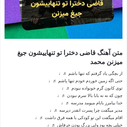
متن آهنگ قاضی دخترا تو تنهاییشون جیغ
میزنن محمد
از بچگی یاد گرفتم که تنها باشم ♬♩
حتی اگه زمین خوردم خودم تنها پاشم ♬♩
توی کانون گرم خونواده نبودم ♬♩
چون که نه نه بابا بالا سرم نبودن ♬♩
خدا بیامرز بابام میومد مدرسه ♬♩
مدیر میگفت چرا پسرت انقدر دپرسه ♬♩
اقام میگفت این تو کودکی با همه فرق داشت ♬♩
خیلی بچه بود ولی بزرگ بودن حرفاش ♬♩