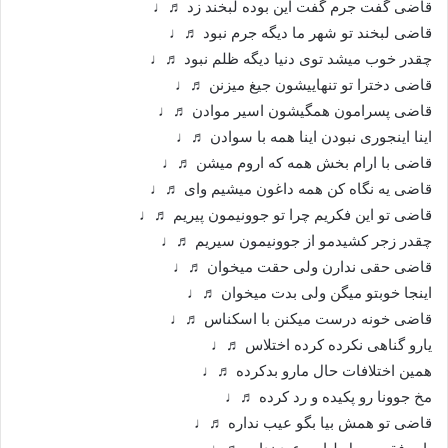
قاضی گفت جرم گفت این بوده لبخند زد ♬♩
قاضی لبخند تو شهر ما دیگه جرم نبود ♬♩
چقدر خوب میشد توی دنیا دیگه ظلم نبود ♬♩
قاضی دخترا تو تنهاییشون جیغ میزنن ♬♩
قاضی پسرامون همگیشون اسیر موادن ♬♩
اینا اینجوری نبودن اینا همه با سوادن ♬♩
قاضی با ارام بخش همه که اروم میشن ♬♩
قاضی یه نگاه کن همه داغون میشیم وای ♬♩
قاضی تو این فکریم چرا تو جوونیمون پیریم ♬♩
چقدر زجر کشیدمو از جوونیمون سیریم ♬♩
قاضی حقی ندارن ولی حقت میخوان ♬♩
اینجا خوبتو میگن ولی بدت میخوان ♬♩
قاضی خونه درست میکنن با اسکناس ♬♩
یارو گناهی نکرده کرده اختلاس ♬♩
همین اختلافات حال مارو بدکرده ♬♩
مخ جوونا رو پکیده و رد کرده ♬♩
قاضی تو همش بیا بگو عیب نداره ♬♩