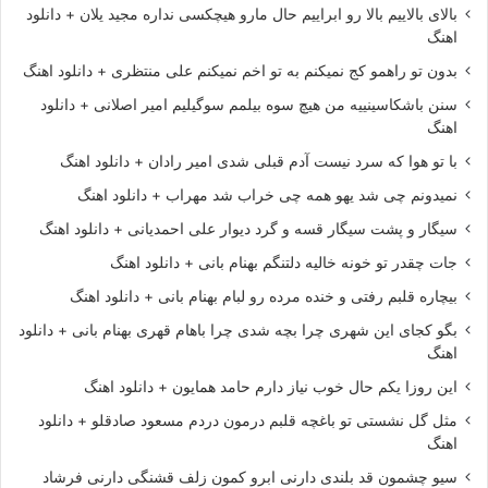
بالای بالاییم بالا رو ابراییم حال مارو هیچکسی نداره مجید یلان + دانلود
اهنگ
بدون تو راهمو کج نمیکنم به تو اخم نمیکنم علی منتظری + دانلود اهنگ
سنن باشکاسینییه من هیچ سوه بیلمم سوگیلیم امیر اصلانی + دانلود
اهنگ
با تو هوا که سرد نیست آدم قبلی شدی امیر رادان + دانلود اهنگ
نمیدونم چی شد یهو همه چی خراب شد مهراب + دانلود اهنگ
سیگار و پشت سیگار قسه و گرد دیوار علی احمدیانی + دانلود اهنگ
جات چقدر تو خونه خالیه دلتنگم بهنام بانی + دانلود اهنگ
بیچاره قلبم رفتی و خنده مرده رو لبام بهنام بانی + دانلود اهنگ
بگو کجای این شهری چرا بچه شدی چرا باهام قهری بهنام بانی + دانلود
اهنگ
این روزا یکم حال خوب نیاز دارم حامد همایون + دانلود اهنگ
مثل گل نشستی تو باغچه قلبم درمون دردم مسعود صادقلو + دانلود
اهنگ
سیو چشمون قد بلندی دارنی ابرو کمون زلف قشنگی دارنی فرشاد