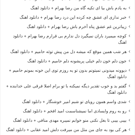
به یادم باش بیا ای تکیه گاه من رضا بهرام + دانلود اهنگ
خبر نداری ای عشق چه کرده این درد رضا بهرام + دانلود اهنگ
زیباترین غم عشق پناه آخرم باش رضا بهرام + دانلود اهنگ
کوچه میمیرد باران نمیگیرد دل ندارم بی قرارم رضا بهرام + دانلود
اهنگ
هر شب همین موقع که میشه دل من پیش توئه حامیم + دانلود اهنگ
جون دلم خون دلم خیلی پریشونه دلم حامیم + دانلود اهنگ
دیوونه میدونی نمیتونم بدون تو یه روزم توی این خونه بمونم حامیم +
دانلود اهنگ
گفتم بد و خوب تقدیر دیگه نمیکنه با تو برام اصلا فرقی علی خدابنده +
دانلود اهنگ
شدی واسم همون رویای تو شبم امیر خوشنگار + دانلود اهنگ
رو به روم وایسادی اما نمیشناسمت امید افخم + دانلود اهنگ
بیبی بیبی تا بغل نکنی منو خوابم نمیبره مهدی منافی + دانلود اهنگ
هر کی بود به جای من مثل من میرفت دلش امید عقابی + دانلود اهنگ