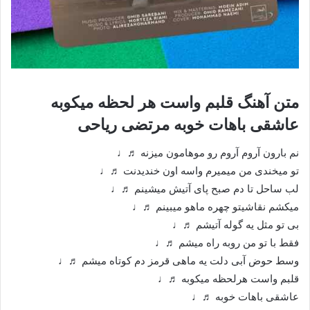
متن آهنگ قلبم واست هر لحظه میکوبه
عاشقی باهات خوبه مرتضی ریاحی
نم بارون آروم آروم رو موهامون میزنه ♬♩
تو میخندی من میمیرم واسه اون خندیدنت ♬♩
لب ساحل تا دم صبح پای آتیش میشینم ♬♩
میکشم نقاشیتو چهره ماهو میبینم ♬♩
بی تو مثل یه گوله آتیشم ♬♩
فقط با تو من روبه راه میشم ♬♩
وسط حوض آبی دلت یه ماهی قرمز دم کوتاه میشم ♬♩
قلبم واست هرلحظه میکوبه ♬♩
عاشقی باهات خوبه ♬♩