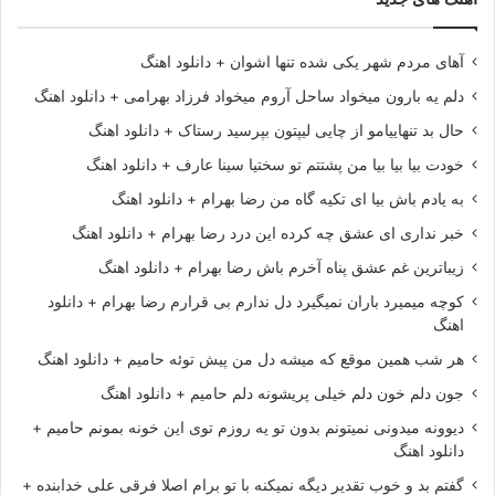
آهای مردم شهر یکی شده تنها اشوان + دانلود اهنگ
دلم یه بارون میخواد ساحل آروم میخواد فرزاد بهرامی + دانلود اهنگ
حال بد تنهاییامو از چایی لیپتون بپرسید رستاک + دانلود اهنگ
خودت بیا بیا بیا من پشتتم تو سختیا سینا عارف + دانلود اهنگ
به یادم باش بیا ای تکیه گاه من رضا بهرام + دانلود اهنگ
خبر نداری ای عشق چه کرده این درد رضا بهرام + دانلود اهنگ
زیباترین غم عشق پناه آخرم باش رضا بهرام + دانلود اهنگ
کوچه میمیرد باران نمیگیرد دل ندارم بی قرارم رضا بهرام + دانلود
اهنگ
هر شب همین موقع که میشه دل من پیش توئه حامیم + دانلود اهنگ
جون دلم خون دلم خیلی پریشونه دلم حامیم + دانلود اهنگ
دیوونه میدونی نمیتونم بدون تو یه روزم توی این خونه بمونم حامیم +
دانلود اهنگ
گفتم بد و خوب تقدیر دیگه نمیکنه با تو برام اصلا فرقی علی خدابنده +