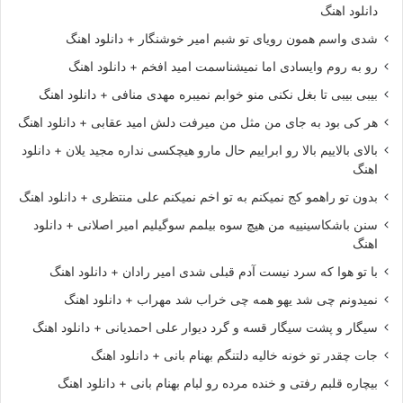
دانلود اهنگ
شدی واسم همون رویای تو شبم امیر خوشنگار + دانلود اهنگ
رو به روم وایسادی اما نمیشناسمت امید افخم + دانلود اهنگ
بیبی بیبی تا بغل نکنی منو خوابم نمیبره مهدی منافی + دانلود اهنگ
هر کی بود به جای من مثل من میرفت دلش امید عقابی + دانلود اهنگ
بالای بالاییم بالا رو ابراییم حال مارو هیچکسی نداره مجید یلان + دانلود
اهنگ
بدون تو راهمو کج نمیکنم به تو اخم نمیکنم علی منتظری + دانلود اهنگ
سنن باشکاسینییه من هیچ سوه بیلمم سوگیلیم امیر اصلانی + دانلود
اهنگ
با تو هوا که سرد نیست آدم قبلی شدی امیر رادان + دانلود اهنگ
نمیدونم چی شد یهو همه چی خراب شد مهراب + دانلود اهنگ
سیگار و پشت سیگار قسه و گرد دیوار علی احمدیانی + دانلود اهنگ
جات چقدر تو خونه خالیه دلتنگم بهنام بانی + دانلود اهنگ
بیچاره قلبم رفتی و خنده مرده رو لبام بهنام بانی + دانلود اهنگ