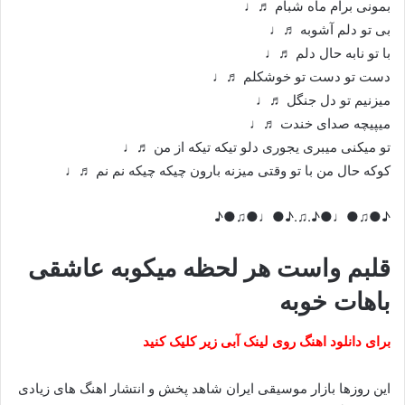
بمونی برام ماه شبام ♬♩
بی تو دلم آشوبه ♬♩
با تو نابه حال دلم ♬♩
دست تو دست تو خوشکلم ♬♩
میزنیم تو دل جنگل ♬♩
میپیچه صدای خندت ♬♩
تو میکنی میبری یجوری دلو تیکه تیکه از من ♬♩
کوکه حال من با تو وقتی میزنه بارون چیکه چیکه نم نم ♬♩
♪●♫●♩●♪.♫.♪●♩●♫●♪
قلبم واست هر لحظه میکوبه عاشقی
باهات خوبه
برای دانلود اهنگ روی لینک آبی زیر کلیک کنید
این روزها بازار موسیقی ایران شاهد پخش و انتشار اهنگ های زیادی