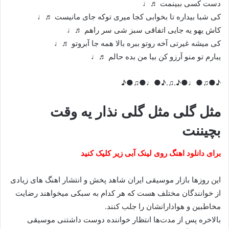
دست کسی ببینمت ♬♩
کی شبا بیداره تا بخوابی کجا میری توکه جای مانیست ♬♩
کاش یهو یه جایی اتفاقی سبز شی سر راهم ♬♩
کی میشه غیرتی آخه روتو ببره بالا همه جا آبروتو ♬♩
یبارم تو منو آرزو کن بیا من بده حالم ♬♩
♪●♫●♩●♪.♫.♪●♩●♫●♪
مثل گلی مثل گلی نذار یه وقت
بچیننت
برای دانلود اهنگ روی لینک آبی زیر کلیک کنید
این روزها بازار موسیقی ایران شاهد پخش و انتشار اهنگ های زیادی
از خوانندگان مختلف هست که هر کدام به سبکی میخواهند رضایت
مخاطبین و هوادارانشان را جلب کنند.
بالاخره پس از مدت‌ها انتظار خواننده دوست داشتنی موسیقی