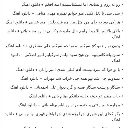
رو به روم وایسادی اما نمیشناسمت امید افخم + دانلود اهنگ
بیبی بیبی تا بغل نکنی منو خوابم نمیبره مهدی منافی + دانلود اهنگ
هر کی بود به جای من مثل من میرفت دلش امید عقابی + دانلود اهنگ
بالای بالاییم بالا رو ابراییم حال مارو هیچکسی نداره مجید یلان + دانلود
اهنگ
بدون تو راهمو کج نمیکنم به تو اخم نمیکنم علی منتظری + دانلود اهنگ
سنن باشکاسینییه من هیچ سوه بیلمم سوگیلیم امیر اصلانی + دانلود
اهنگ
با تو هوا که سرد نیست آدم قبلی شدی امیر رادان + دانلود اهنگ
نمیدونم چی شد یهو همه چی خراب شد مهراب + دانلود اهنگ
سیگار و پشت سیگار قسه و گرد دیوار علی احمدیانی + دانلود اهنگ
جات چقدر تو خونه خالیه دلتنگم بهنام بانی + دانلود اهنگ
بیچاره قلبم رفتی و خنده مرده رو لبام بهنام بانی + دانلود اهنگ
بگو کجای این شهری چرا بچه شدی چرا باهام قهری بهنام بانی + دانلود
اهنگ