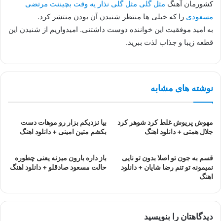
کشورمان آهنگ
مثل گلی مثل گلی نذار یه وقت بچیننت مرتضی
مسعودی
را که خیلی ها منتظر شنیدن آن بودن منتشر کرد.
به امید موفقیت این خواننده دوست داشتنی. امیدواریم از شنیدن این
قطعه زیبا و جذاب لذت ببرید.
نوشته های مشابه
مهوش پریوش غلط کرد شوهر کرد
بیا نزدیکم بزار رو موهات دست
جلال همتی + دانلود اهنگ
بکشم متین امینی + دانلود اهنگ
قسم به جون تو اصلا بدون تو نایی
باز داره بارون میزنه یعنی چطوره
نمیمونه تو تنم رضا شایان + دانلود
حالت مسعود صادقلو + دانلود اهنگ
اهنگ
دیدگاهتان را بنویسید