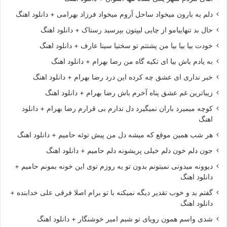
دلم یه بارون میخواد ساحل آروم میخواد فرزاد بهرامی + دانلود اهنگ
حال بد تنهاییامو از چایی لیپتون بپرسید رستاک + دانلود اهنگ
خودت بیا بیا بیا من پشتتم تو سختیا سینا عارف + دانلود اهنگ
به یادم باش بیا ای تکیه گاه من رضا بهرام + دانلود اهنگ
خبر نداری ای عشق چه کرده این درد رضا بهرام + دانلود اهنگ
زیباترین غم عشق پناه آخرم باش رضا بهرام + دانلود اهنگ
کوچه میمیرد باران نمیگیرد دل ندارم بی قرارم رضا بهرام + دانلود
اهنگ
هر شب همین موقع که میشه دل من پیش توئه حامیم + دانلود اهنگ
جون دلم خون دلم خیلی پریشونه دلم حامیم + دانلود اهنگ
دیوونه میدونی نمیتونم بدون تو یه روزم توی این خونه بمونم حامیم +
دانلود اهنگ
گفتم بد و خوب تقدیر دیگه نمیکنه با تو برام اصلا فرقی علی خدابنده +
دانلود اهنگ
شدی واسم همون رویای تو شبم امیر خوشنگار + دانلود اهنگ