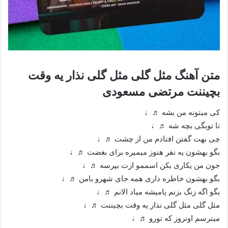
متن آهنگ مثل گلی مثل گلی نذار یه وقت
بچیننت مرتضی مسعودی
کی میتونه من بشه ♬♩
تا توبگی بچه شه ♬♩
چی بهت گفتن افتادم من از چشت ♬♩
بگو بهشون یه نفر هنوز میمیره برای بغضت ♬♩
جون من یکاری بکن اسممو ازت بپرسه ♬♩
بگو بهشون خاطره داری همه جای شهرو بامن ♬♩
بگو اگه زنگ بزنم پامیشه میاد الانم ♬♩
مثل گلی مثل گلی نذار یه وقت بچیننت ♬♩
میترسم اونروز که تورو ♬♩