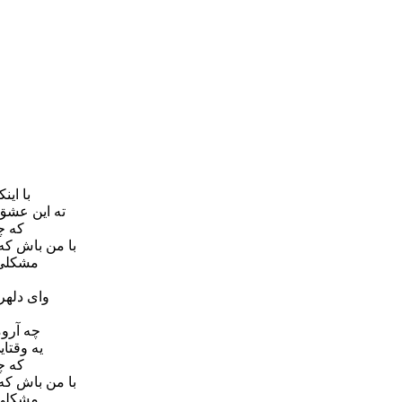
با ای
ته این عشق
که چ
با من باش که
مشکلی 
وای دلهر
چه آرو
یه وقتا
که چ
با من باش که
مشکلی 