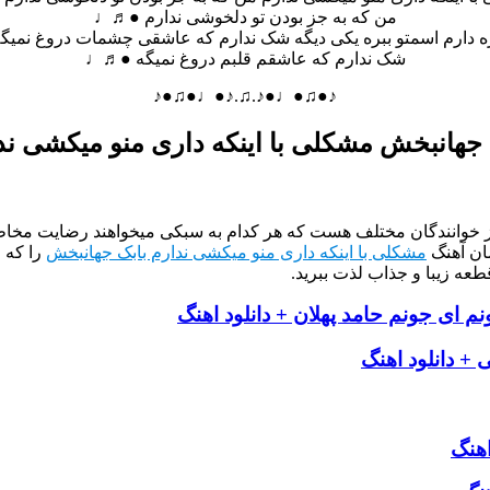
من که به جز بودن تو دلخوشی ندارم ●♬♩
ه دارم اسمتو ببره یکی دیگه شک ندارم که عاشقی چشمات دروغ نم
شک ندارم که عاشقم قلبم دروغ نمیگه ●♬♩
♪●♫●♩●♪.♫.♪●♩●♫●♪
 جهانبخش مشکلی با اینکه داری منو میکشی ند
از خوانندگان مختلف هست که هر کدام به سبکی میخواهند رضایت مخاطب
ان آهنگ
مشکلی با اینکه داری منو میکشی ندارم بابک جهانبخش
را که 
طعه زیبا و جذاب لذت ببرید.
 ای جونم حامد پهلان + دانلود اهنگ
 + دانلود اهنگ
اهنگ