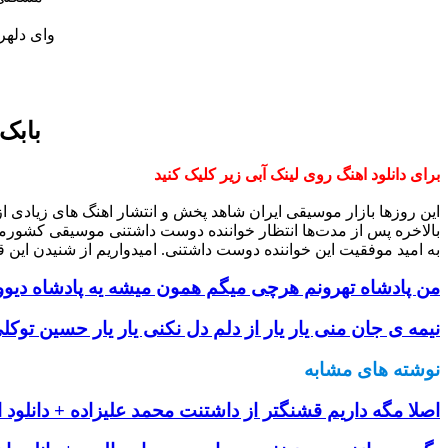
وای دلهر
بابک
برای دانلود اهنگ روی لینک آبی زیر کلیک کنید
این روزها بازار موسیقی ایران شاهد پخش و انتشار اهنگ های زیادی 
بالاخره پس از مدت‌ها انتظار خواننده دوست داشتنی موسیقی کشورم
به امید موفقیت این خواننده دوست داشتنی. امیدواریم از شنیدن این ق
من پادشاه تهرونم هرچی میگم همون میشه یه پادشاه دیوونم
نیمه ی جان منی یار یار از دلم دل نکنی یار یار حسین توکلی
نوشته های مشابه
اصلا مگه داریم قشنگتر از داشتنت محمد علیزاده + دانلود 