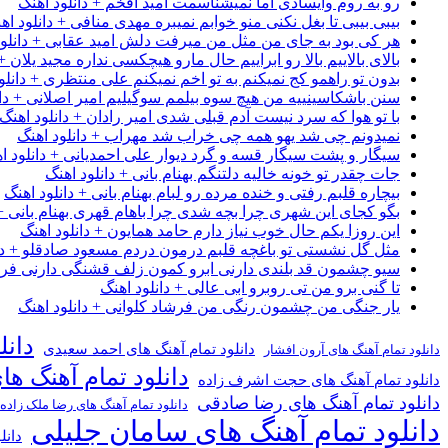
رو به روم وایسادی اما نمیشناسمت امید افخم + دانلود اهنگ
بیبی بیبی تا بغل نکنی منو خوابم نمیبره مهدی منافی + دانلود اه
هر کی بود به جای من مثل من میرفت دلش امید عقابی + دانلود
بالای بالاییم بالا رو ابراییم حال مارو هیچکسی نداره مجید یلان +
بدون تو راهمو کج نمیکنم به تو اخم نمیکنم علی منتظری + دانلو
سنن باشکاسینییه من هیچ سوه بیلمم سوگیلیم امیر اصلانی + دان
با تو هوا که سرد نیست آدم قبلی شدی امیر رادان + دانلود اهنگ
نمیدونم چی شد یهو همه چی خراب شد مهراب + دانلود اهنگ
سیگار و پشت سیگار قسه و گرد دیوار علی احمدیانی + دانلود ا
جات چقدر تو خونه خالیه دلتنگم بهنام بانی + دانلود اهنگ
بیچاره قلبم رفتی و خنده مرده رو لبام بهنام بانی + دانلود اهنگ
بگو کجای این شهری چرا بچه شدی چرا باهام قهری بهنام بانی + 
این روزا یکم حال خوب نیاز دارم حامد همایون + دانلود اهنگ
مثل گل نشستی تو باغچه قلبم درمون دردم مسعود صادقلو + دان
سیو چشمون قد بلندی دارنی ابرو کمون زلف قشنگی دارنی فرشاد
تا گنی برو من تی روبرو ابی عالی + دانلود اهنگ
یار جنگی من چشمون رنگی من فرشاد کلوانی + دانلود اهنگ
دانل
دانلود تمام آهنگ های احمد سعیدی
دانلود تمام آهنگ های آرون افشار
دانلود تمام آهنگ ها
دانلود تمام آهنگ های حجت اشرف زاده
دانلود تمام آهنگ های رضا صادقی
دانلود تمام آهنگ های رضا ملک زاده
دانلود تمام آهنگ های سامان جلیلی
دانل