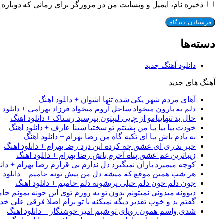
ذخیره نام، ایمیل و وبسایت من در مرورگر برای زمانی که دوباره 
دسته‌ها
دانلود آهنگ جدید
آهنگ های جدید
آهای مردم شهر یکی شده تنها اشوان + دانلود اهنگ
دلم یه بارون میخواد ساحل آروم میخواد فرزاد بهرامی + دانلود 
حال بد تنهاییامو از چایی لیپتون بپرسید رستاک + دانلود اهنگ
خودت بیا بیا بیا من پشتتم تو سختیا سینا عارف + دانلود اهنگ
به یادم باش بیا ای تکیه گاه من رضا بهرام + دانلود اهنگ
خبر نداری ای عشق چه کرده این درد رضا بهرام + دانلود اهنگ
زیباترین غم عشق پناه آخرم باش رضا بهرام + دانلود اهنگ
کوچه میمیرد باران نمیگیرد دل ندارم بی قرارم رضا بهرام + دانل
هر شب همین موقع که میشه دل من پیش توئه حامیم + دانلود ا
جون دلم خون دلم خیلی پریشونه دلم حامیم + دانلود اهنگ
دیوونه میدونی نمیتونم بدون تو یه روزم توی این خونه بمونم حام
گفتم بد و خوب تقدیر دیگه نمیکنه با تو برام اصلا فرقی علی خداب
شدی واسم همون رویای تو شبم امیر خوشنگار + دانلود اهنگ