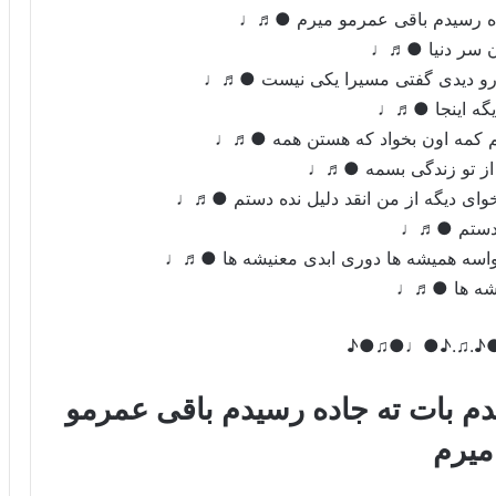
جاده رسیدم باقی عمرمو میرم ●♬♩
ن سر دنیا ●♬♩
 رو دیدی گفتی مسیرا یکی نیست ●♬♩
یگه اینجا ●♬♩
م کمه اون بخواد که هستن همه ●♬♩
 از تو زندگی بسمه ●♬♩
یخوای دیگه از من انقد دلیل نده دستم ●♬♩
 دستم ●♬♩
 واسه همیشه ها دوری ابدی معنیشه ها ●♬♩
شه ها ●♬♩
♪●♫●♩●♪.♫.
دم بات ته جاده رسیدم باقی عمرمو
میرم