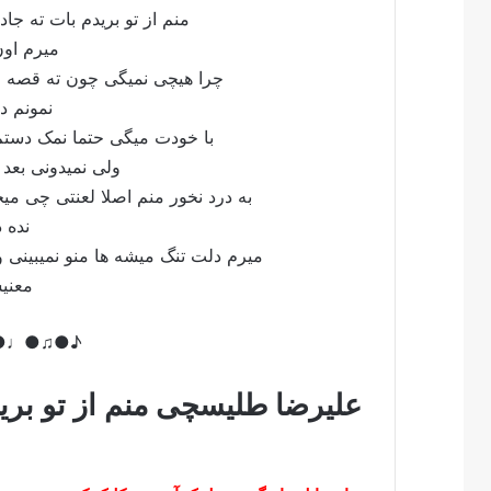
منم از تو بریدم بات ته 
میرم او
چرا هیچی نمیگی چون ته قصه
نمونم د
با خودت میگی حتما نمک دست
ولی نمیدونی بعد
به درد نخور منم اصلا لعنتی چی م
نده
میرم دلت تنگ میشه ها منو نمیبینی
معنی
♪●♩●♫●♪
علیرضا طلیسچی منم از تو بری