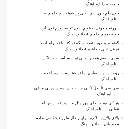
حامیم + دانلود اهنگ
جون دلم خون دلم خیلی پریشونه دلم حامیم +
دانلود اهنگ
دیوونه میدونی نمیتونم بدون تو یه روزم توی این
خونه بمونم حامیم + دانلود اهنگ
گفتم بد و خوب تقدیر دیگه نمیکنه با تو برام اصلا
فرقی علی خدابنده + دانلود اهنگ
شدی واسم همون رویای تو شبم امیر خوشنگار +
دانلود اهنگ
رو به روم وایسادی اما نمیشناسمت امید افخم +
دانلود اهنگ
بیبی بیبی تا بغل نکنی منو خوابم نمیبره مهدی منافی
+ دانلود اهنگ
هر کی بود به جای من مثل من میرفت دلش امید
عقابی + دانلود اهنگ
بالای بالاییم بالا رو ابراییم حال مارو هیچکسی نداره
مجید یلان + دانلود اهنگ