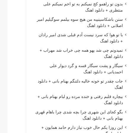
بدون تو راهمو کج نمیکنم به تو اخم نمیکنم علی
منتظری + دانلود اهنگ
سنن باشکاسینییه من هیچ سوه بیلمم سوگیلیم امیر
اصلانی + دانلود اهنگ
با تو هوا که سرد نیست آدم قبلی شدی امیر رادان
+ دانلود اهنگ
نمیدونم چی شد یهو همه چی خراب شد مهراب +
دانلود اهنگ
سیگار و پشت سیگار قسه و گرد دیوار علی
احمدیانی + دانلود اهنگ
جات چقدر تو خونه خالیه دلتنگم بهنام بانی + دانلود
اهنگ
بیچاره قلبم رفتی و خنده مرده رو لبام بهنام بانی +
دانلود اهنگ
بگو کجای این شهری چرا بچه شدی چرا باهام قهری
بهنام بانی + دانلود اهنگ
این روزا یکم حال خوب نیاز دارم حامد همایون +