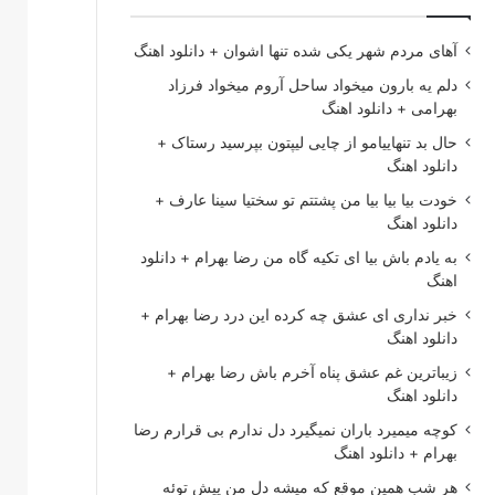
آهای مردم شهر یکی شده تنها اشوان + دانلود اهنگ
دلم یه بارون میخواد ساحل آروم میخواد فرزاد
بهرامی + دانلود اهنگ
حال بد تنهاییامو از چایی لیپتون بپرسید رستاک +
دانلود اهنگ
خودت بیا بیا بیا من پشتتم تو سختیا سینا عارف +
دانلود اهنگ
به یادم باش بیا ای تکیه گاه من رضا بهرام + دانلود
اهنگ
خبر نداری ای عشق چه کرده این درد رضا بهرام +
دانلود اهنگ
زیباترین غم عشق پناه آخرم باش رضا بهرام +
دانلود اهنگ
کوچه میمیرد باران نمیگیرد دل ندارم بی قرارم رضا
بهرام + دانلود اهنگ
هر شب همین موقع که میشه دل من پیش توئه