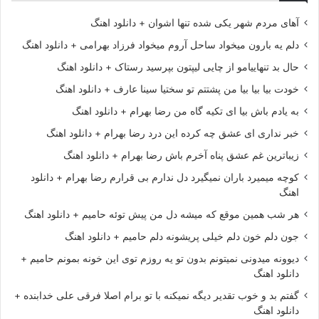
آهای مردم شهر یکی شده تنها اشوان + دانلود اهنگ
دلم یه بارون میخواد ساحل آروم میخواد فرزاد بهرامی + دانلود اهنگ
حال بد تنهاییامو از چایی لیپتون بپرسید رستاک + دانلود اهنگ
خودت بیا بیا بیا من پشتتم تو سختیا سینا عارف + دانلود اهنگ
به یادم باش بیا ای تکیه گاه من رضا بهرام + دانلود اهنگ
خبر نداری ای عشق چه کرده این درد رضا بهرام + دانلود اهنگ
زیباترین غم عشق پناه آخرم باش رضا بهرام + دانلود اهنگ
کوچه میمیرد باران نمیگیرد دل ندارم بی قرارم رضا بهرام + دانلود
اهنگ
هر شب همین موقع که میشه دل من پیش توئه حامیم + دانلود اهنگ
جون دلم خون دلم خیلی پریشونه دلم حامیم + دانلود اهنگ
دیوونه میدونی نمیتونم بدون تو یه روزم توی این خونه بمونم حامیم +
دانلود اهنگ
گفتم بد و خوب تقدیر دیگه نمیکنه با تو برام اصلا فرقی علی خدابنده +
دانلود اهنگ