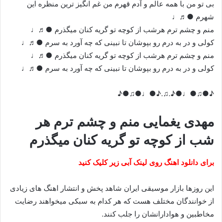
بی تو من با همه عالم و آدم قهرم من غم انگیز ترین منظره این
شهرم ●♬♩
منم و چشم ترم هرشب از کوچه تو گریه کنان میگذرم ●♬♩
کولی و در به درم رو بپوشان تا نبینی که چه آورد به سرم ●♬♩
منم و چشم ترم هرشب از کوچه تو گریه کنان میگذرم ●♬♩
کولی و در به درم رو بپوشان تا نبینی که چه آورد به سرم ●♬♩
♪●♫●♩●♪.♫.♪●♩●♫●♪
مهدی یغمایی منم و چشم ترم هر
شب از کوچه تو گریه کنان میگذرم
برای دانلود اهنگ روی لینک آبی زیر کلیک کنید
این روزها بازار موسیقی ایران شاهد پخش و انتشار اهنگ های زیادی
از خوانندگان مختلف هست که هر کدام به سبکی میخواهند رضایت
مخاطبین و هوادارانشان را جلب کنند.