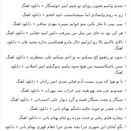
شدی واسم همون رویای تو شبم امیر خوشنگار + دانلود اهنگ
رو به روم وایسادی اما نمیشناسمت امید افخم + دانلود اهنگ
بیبی بیبی تا بغل نکنی منو خوابم نمیبره مهدی منافی + دانلود اهنگ
هر کی بود به جای من مثل من میرفت دلش امید عقابی + دانلود اهنگ
بالای بالاییم بالا رو ابراییم حال مارو هیچکسی نداره مجید یلان + دانلود
اهنگ
بدون تو راهمو کج نمیکنم به تو اخم نمیکنم علی منتظری + دانلود اهنگ
سنن باشکاسینییه من هیچ سوه بیلمم سوگیلیم امیر اصلانی + دانلود
اهنگ
با تو هوا که سرد نیست آدم قبلی شدی امیر رادان + دانلود اهنگ
نمیدونم چی شد یهو همه چی خراب شد مهراب + دانلود اهنگ
سیگار و پشت سیگار قسه و گرد دیوار علی احمدیانی + دانلود اهنگ
جات چقدر تو خونه خالیه دلتنگم بهنام بانی + دانلود اهنگ
بیچاره قلبم رفتی و خنده مرده رو لبام بهنام بانی + دانلود اهنگ
بگو کجای این شهری چرا بچه شدی چرا باهام قهری بهنام بانی + دانلود