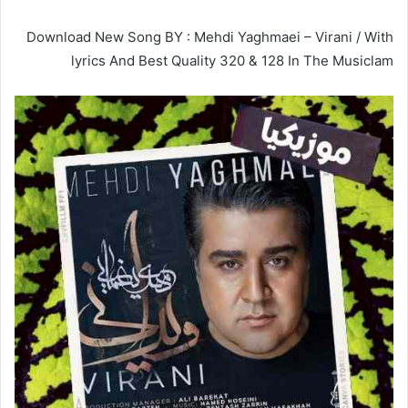
Download New Song BY : Mehdi Yaghmaei – Virani / With
lyrics And Best Quality 320 & 128 In The Musiclam