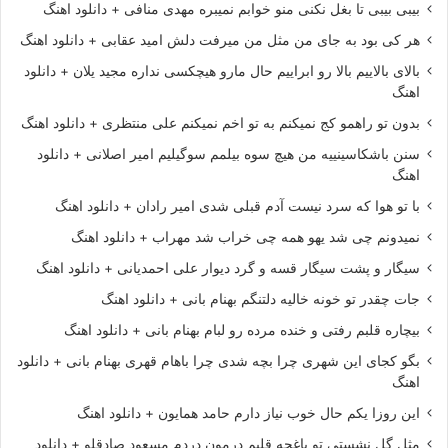
بیبی بیبی تا بغل نکنی منو خوابم نمیبره مهدی منافی + دانلود اهنگ
هر کی بود به جای من مثل من میرفت دلش امید عقابی + دانلود اهنگ
بالای بالاییم بالا رو ابراییم حال مارو هیچکسی نداره مجید یلان + دانلود
اهنگ
بدون تو راهمو کج نمیکنم به تو اخم نمیکنم علی منتظری + دانلود اهنگ
سنن باشکاسینییه من هیچ سوه بیلمم سوگیلیم امیر اصلانی + دانلود
اهنگ
با تو هوا که سرد نیست آدم قبلی شدی امیر رادان + دانلود اهنگ
نمیدونم چی شد یهو همه چی خراب شد مهراب + دانلود اهنگ
سیگار و پشت سیگار قسه و گرد دیوار علی احمدیانی + دانلود اهنگ
جات چقدر تو خونه خالیه دلتنگم بهنام بانی + دانلود اهنگ
بیچاره قلبم رفتی و خنده مرده رو لبام بهنام بانی + دانلود اهنگ
بگو کجای این شهری چرا بچه شدی چرا باهام قهری بهنام بانی + دانلود
اهنگ
این روزا یکم حال خوب نیاز دارم حامد همایون + دانلود اهنگ
مثل گل نشستی تو باغچه قلبم درمون دردم مسعود صادقلو + دانلود