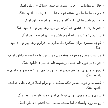
حال بد تنهاییامو از چایی لیپتون بپرسید رستاک + دانلود اهنگ
خودت بیا بیا بیا من پشتتم تو سختیا سینا عارف + دانلود اهنگ
به یادم باش بیا ای تکیه گاه من رضا بهرام + دانلود اهنگ
خبر نداری ای عشق چه کرده این درد رضا بهرام + دانلود اهنگ
زیباترین غم عشق پناه آخرم باش رضا بهرام + دانلود اهنگ
کوچه میمیرد باران نمیگیرد دل ندارم بی قرارم رضا بهرام + دانلود
اهنگ
هر شب همین موقع که میشه دل من پیش توئه حامیم + دانلود اهنگ
جون دلم خون دلم خیلی پریشونه دلم حامیم + دانلود اهنگ
دیوونه میدونی نمیتونم بدون تو یه روزم توی این خونه بمونم حامیم +
دانلود اهنگ
گفتم بد و خوب تقدیر دیگه نمیکنه با تو برام اصلا فرقی علی خدابنده +
دانلود اهنگ
شدی واسم همون رویای تو شبم امیر خوشنگار + دانلود اهنگ
رو به روم وایسادی اما نمیشناسمت امید افخم + دانلود اهنگ