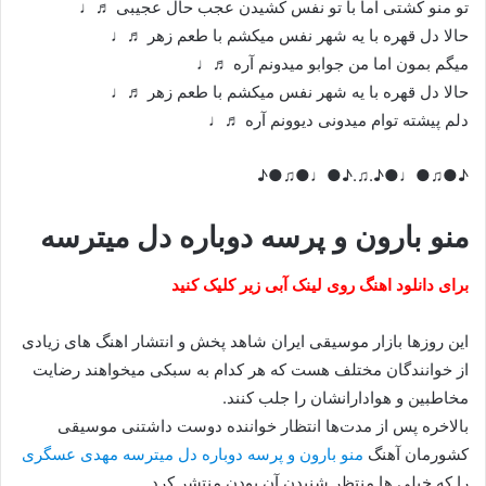
تو منو کشتی اما با تو نفس کشیدن عجب حال عجیبی ♬♩
حالا دل قهره با یه شهر نفس میکشم با طعم زهر ♬♩
میگم بمون اما من جوابو میدونم آره ♬♩
حالا دل قهره با یه شهر نفس میکشم با طعم زهر ♬♩
دلم پیشته توام میدونی دیوونم آره ♬♩
♪●♫●♩●♪.♫.♪●♩●♫●♪
منو بارون و پرسه دوباره دل میترسه
برای دانلود اهنگ روی لینک آبی زیر کلیک کنید
این روزها بازار موسیقی ایران شاهد پخش و انتشار اهنگ های زیادی
از خوانندگان مختلف هست که هر کدام به سبکی میخواهند رضایت
مخاطبین و هوادارانشان را جلب کنند.
بالاخره پس از مدت‌ها انتظار خواننده دوست داشتنی موسیقی
کشورمان آهنگ
منو بارون و پرسه دوباره دل میترسه مهدی عسگری
را که خیلی ها منتظر شنیدن آن بودن منتشر کرد.