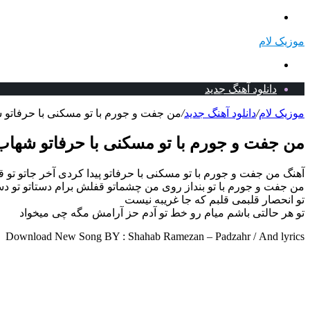
منو
موزیک لام
جستجو
برای
دانلود آهنگ جدید
موزیک لام
/
دانلود آهنگ جدید
/
من جفت و جورم با تو مسکنی با حرفاتو 
من جفت و جورم با تو مسکنی با حرفاتو شهاب
آهنگ من جفت و جورم با تو مسکنی با حرفاتو پیدا کردی آخر جاتو تو ق
من جفت و جورم با تو بنداز روی من چشماتو قفلش برام دستاتو تو د
تو انحصار قلبمی قلبم که جا غریبه نیست
تو هر حالتی باشم میام رو خط تو آدم حز آرامش مگه چی میخواد
Download New Song BY : Shahab Ramezan – Padzahr / And lyrics