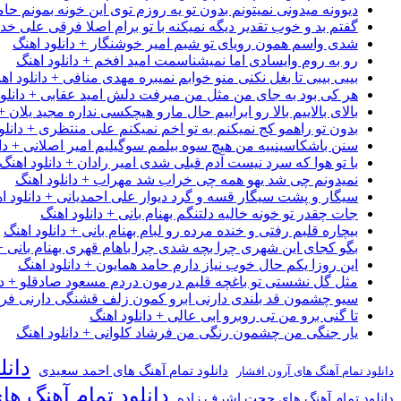
دیوونه میدونی نمیتونم بدون تو یه روزم توی این خونه بمونم حام
گفتم بد و خوب تقدیر دیگه نمیکنه با تو برام اصلا فرقی علی خداب
شدی واسم همون رویای تو شبم امیر خوشنگار + دانلود اهنگ
رو به روم وایسادی اما نمیشناسمت امید افخم + دانلود اهنگ
بیبی بیبی تا بغل نکنی منو خوابم نمیبره مهدی منافی + دانلود اه
هر کی بود به جای من مثل من میرفت دلش امید عقابی + دانلود
بالای بالاییم بالا رو ابراییم حال مارو هیچکسی نداره مجید یلان +
بدون تو راهمو کج نمیکنم به تو اخم نمیکنم علی منتظری + دانلو
سنن باشکاسینییه من هیچ سوه بیلمم سوگیلیم امیر اصلانی + دان
با تو هوا که سرد نیست آدم قبلی شدی امیر رادان + دانلود اهنگ
نمیدونم چی شد یهو همه چی خراب شد مهراب + دانلود اهنگ
سیگار و پشت سیگار قسه و گرد دیوار علی احمدیانی + دانلود ا
جات چقدر تو خونه خالیه دلتنگم بهنام بانی + دانلود اهنگ
بیچاره قلبم رفتی و خنده مرده رو لبام بهنام بانی + دانلود اهنگ
بگو کجای این شهری چرا بچه شدی چرا باهام قهری بهنام بانی + 
این روزا یکم حال خوب نیاز دارم حامد همایون + دانلود اهنگ
مثل گل نشستی تو باغچه قلبم درمون دردم مسعود صادقلو + دان
سیو چشمون قد بلندی دارنی ابرو کمون زلف قشنگی دارنی فرشاد
تا گنی برو من تی روبرو ابی عالی + دانلود اهنگ
یار جنگی من چشمون رنگی من فرشاد کلوانی + دانلود اهنگ
دانل
دانلود تمام آهنگ های احمد سعیدی
دانلود تمام آهنگ های آرون افشار
دانلود تمام آهنگ ها
دانلود تمام آهنگ های حجت اشرف زاده