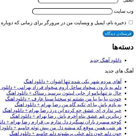
وب‌ سایت
ذخیره نام، ایمیل و وبسایت من در مرورگر برای زمانی که دوباره 
دسته‌ها
دانلود آهنگ جدید
آهنگ های جدید
آهای مردم شهر یکی شده تنها اشوان + دانلود اهنگ
دلم یه بارون میخواد ساحل آروم میخواد فرزاد بهرامی + دانلود 
حال بد تنهاییامو از چایی لیپتون بپرسید رستاک + دانلود اهنگ
خودت بیا بیا بیا من پشتتم تو سختیا سینا عارف + دانلود اهنگ
به یادم باش بیا ای تکیه گاه من رضا بهرام + دانلود اهنگ
خبر نداری ای عشق چه کرده این درد رضا بهرام + دانلود اهنگ
زیباترین غم عشق پناه آخرم باش رضا بهرام + دانلود اهنگ
کوچه میمیرد باران نمیگیرد دل ندارم بی قرارم رضا بهرام + دانل
هر شب همین موقع که میشه دل من پیش توئه حامیم + دانلود ا
جون دلم خون دلم خیلی پریشونه دلم حامیم + دانلود اهنگ