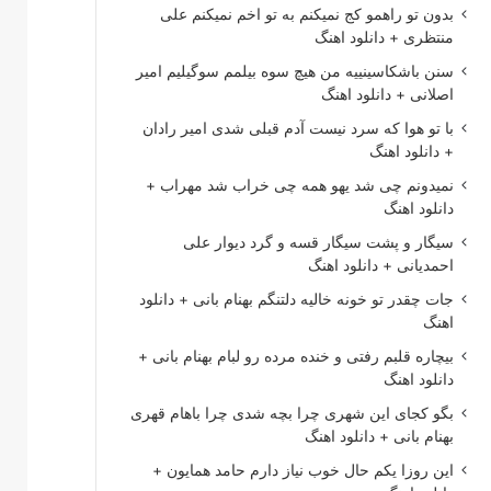
بدون تو راهمو کج نمیکنم به تو اخم نمیکنم علی
منتظری + دانلود اهنگ
سنن باشکاسینییه من هیچ سوه بیلمم سوگیلیم امیر
اصلانی + دانلود اهنگ
با تو هوا که سرد نیست آدم قبلی شدی امیر رادان
+ دانلود اهنگ
نمیدونم چی شد یهو همه چی خراب شد مهراب +
دانلود اهنگ
سیگار و پشت سیگار قسه و گرد دیوار علی
احمدیانی + دانلود اهنگ
جات چقدر تو خونه خالیه دلتنگم بهنام بانی + دانلود
اهنگ
بیچاره قلبم رفتی و خنده مرده رو لبام بهنام بانی +
دانلود اهنگ
بگو کجای این شهری چرا بچه شدی چرا باهام قهری
بهنام بانی + دانلود اهنگ
این روزا یکم حال خوب نیاز دارم حامد همایون +