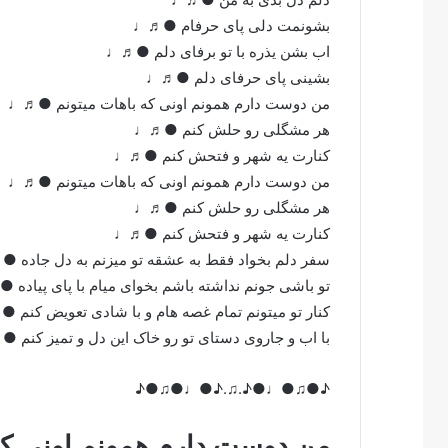
بشونمت دلی پای حرفام ●♬♩
اب بشن یذره با تو برفای دلم ●♬♩
بشینی پای حرفای دلم ●♬♩
من دوست دارم همونم اونی که باهات میتونم ●♬♩
هر مشگلی رو حلش کنم ●♬♩
کنارت یه شهر و فتحش کنم ●♬♩
من دوست دارم همونم اونی که باهات میتونم ●♬♩
هر مشگلی رو حلش کنم ●♬♩
کنارت یه شهر و فتحش کنم ●♬♩
سفر دلم بخواد فقط به عشقه تو میزنم به دل جاده 
تو باشی جونم نداشته باشم بخوای میام با پای پیاده
کنار تو میتونم تمام غصه هام و با شادی تعویض کنم 
با اب و جاروی دستای تو رو خاک این دل و تمیز کنم 
♪●♫●♩●♪.♫.♪●♩●♫●♪
من دوست دارم همونم اونی که 