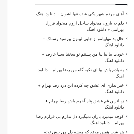
آهای مردم شهر یکی شده تنها اشوان + دانلود اهنگ
دلم یه بارون میخواد ساحل آروم میخواد فرزاد
بهرامی + دانلود اهنگ
حال بد تنهاییامو از چایی لیپتون بپرسید رستاک +
دانلود اهنگ
خودت بیا بیا بیا من پشتتم تو سختیا سینا عارف +
دانلود اهنگ
به یادم باش بیا ای تکیه گاه من رضا بهرام + دانلود
اهنگ
خبر نداری ای عشق چه کرده این درد رضا بهرام +
دانلود اهنگ
زیباترین غم عشق پناه آخرم باش رضا بهرام +
دانلود اهنگ
کوچه میمیرد باران نمیگیرد دل ندارم بی قرارم رضا
بهرام + دانلود اهنگ
هر شب همین موقع که میشه دل من پیش توئه