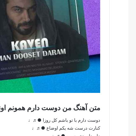
متن آهنگ من دوست دارم همونم اونی
دوست دارم با تو باشم کل روزا ●♬♩
کنارت درست شه یکم اوضاع ●♬♩
دلم دل بدی به من ●♬♩