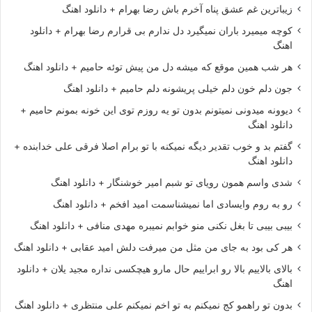
زیباترین غم عشق پناه آخرم باش رضا بهرام + دانلود اهنگ
کوچه میمیرد باران نمیگیرد دل ندارم بی قرارم رضا بهرام + دانلود
اهنگ
هر شب همین موقع که میشه دل من پیش توئه حامیم + دانلود اهنگ
جون دلم خون دلم خیلی پریشونه دلم حامیم + دانلود اهنگ
دیوونه میدونی نمیتونم بدون تو یه روزم توی این خونه بمونم حامیم +
دانلود اهنگ
گفتم بد و خوب تقدیر دیگه نمیکنه با تو برام اصلا فرقی علی خدابنده +
دانلود اهنگ
شدی واسم همون رویای تو شبم امیر خوشنگار + دانلود اهنگ
رو به روم وایسادی اما نمیشناسمت امید افخم + دانلود اهنگ
بیبی بیبی تا بغل نکنی منو خوابم نمیبره مهدی منافی + دانلود اهنگ
هر کی بود به جای من مثل من میرفت دلش امید عقابی + دانلود اهنگ
بالای بالاییم بالا رو ابراییم حال مارو هیچکسی نداره مجید یلان + دانلود
اهنگ
بدون تو راهمو کج نمیکنم به تو اخم نمیکنم علی منتظری + دانلود اهنگ