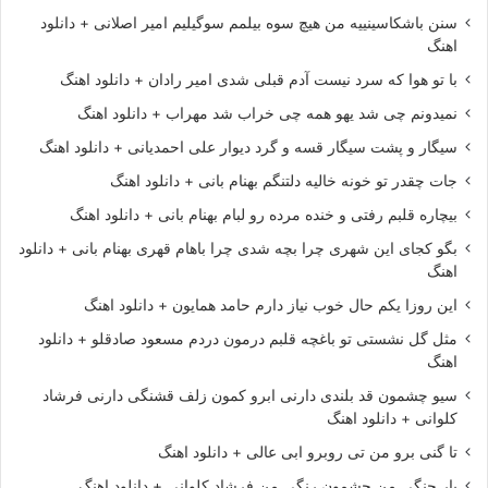
سنن باشکاسینییه من هیچ سوه بیلمم سوگیلیم امیر اصلانی + دانلود
اهنگ
با تو هوا که سرد نیست آدم قبلی شدی امیر رادان + دانلود اهنگ
نمیدونم چی شد یهو همه چی خراب شد مهراب + دانلود اهنگ
سیگار و پشت سیگار قسه و گرد دیوار علی احمدیانی + دانلود اهنگ
جات چقدر تو خونه خالیه دلتنگم بهنام بانی + دانلود اهنگ
بیچاره قلبم رفتی و خنده مرده رو لبام بهنام بانی + دانلود اهنگ
بگو کجای این شهری چرا بچه شدی چرا باهام قهری بهنام بانی + دانلود
اهنگ
این روزا یکم حال خوب نیاز دارم حامد همایون + دانلود اهنگ
مثل گل نشستی تو باغچه قلبم درمون دردم مسعود صادقلو + دانلود
اهنگ
سیو چشمون قد بلندی دارنی ابرو کمون زلف قشنگی دارنی فرشاد
کلوانی + دانلود اهنگ
تا گنی برو من تی روبرو ابی عالی + دانلود اهنگ
یار جنگی من چشمون رنگی من فرشاد کلوانی + دانلود اهنگ