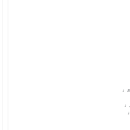
 ♬♩
♬♩
♩