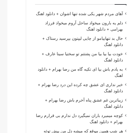
آهای مردم شهر یکی شده تنها اشوان + دانلود اهنگ
دلم یه بارون میخواد ساحل آروم میخواد فرزاد
بهرامی + دانلود اهنگ
حال بد تنهاییامو از چایی لیپتون بپرسید رستاک +
دانلود اهنگ
خودت بیا بیا بیا من پشتتم تو سختیا سینا عارف +
دانلود اهنگ
به یادم باش بیا ای تکیه گاه من رضا بهرام + دانلود
اهنگ
خبر نداری ای عشق چه کرده این درد رضا بهرام +
دانلود اهنگ
زیباترین غم عشق پناه آخرم باش رضا بهرام +
دانلود اهنگ
کوچه میمیرد باران نمیگیرد دل ندارم بی قرارم رضا
بهرام + دانلود اهنگ
هر شب همین موقع که میشه دل من پیش توئه