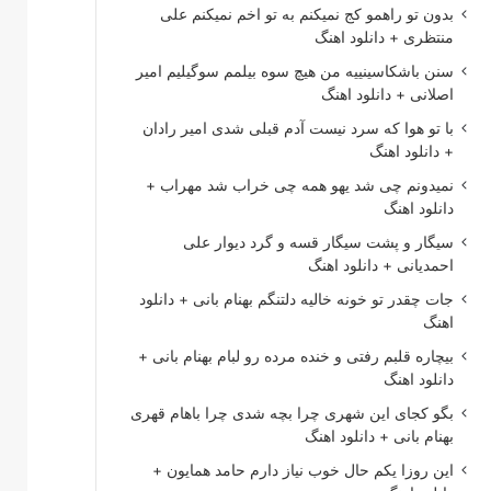
بدون تو راهمو کج نمیکنم به تو اخم نمیکنم علی
منتظری + دانلود اهنگ
سنن باشکاسینییه من هیچ سوه بیلمم سوگیلیم امیر
اصلانی + دانلود اهنگ
با تو هوا که سرد نیست آدم قبلی شدی امیر رادان
+ دانلود اهنگ
نمیدونم چی شد یهو همه چی خراب شد مهراب +
دانلود اهنگ
سیگار و پشت سیگار قسه و گرد دیوار علی
احمدیانی + دانلود اهنگ
جات چقدر تو خونه خالیه دلتنگم بهنام بانی + دانلود
اهنگ
بیچاره قلبم رفتی و خنده مرده رو لبام بهنام بانی +
دانلود اهنگ
بگو کجای این شهری چرا بچه شدی چرا باهام قهری
بهنام بانی + دانلود اهنگ
این روزا یکم حال خوب نیاز دارم حامد همایون +