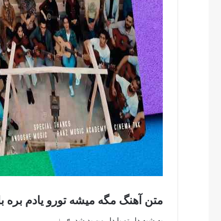
متن آهنگ مگه میشه تورو یادم بره با
یه شبه دل تو با دل من بد شد ♬♩