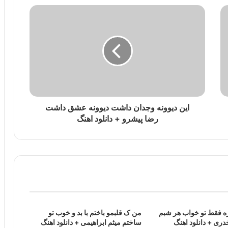
ﺍﯾﻦ ﺩﯾﻮﻭﻧﻪ ﻭﺟﺪﺍﻥ ﺩﺍﺷﺖ ﺩﯾﻮﻭﻧﻪ ﻋﺸﻖ ﺩﺍﺷﺖ
رضا پیشرو + دانلود اهنگ
ه فقط تو خواب هر شبم
من ک قلبمو باختم با بد و خوب تو
دری + دانلود اهنگ
ساختم میثم ابراهیمی + دانلود اهنگ