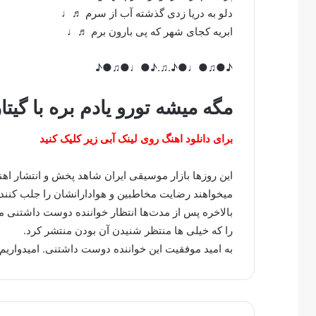
دلو به دریا زدی گذشته آب از سرم ♬♩
ابریه کجای شهر که پی بارون برم ♬♩
♪●♫●♩●♪.♫.♪●♩●♫●♪
مگه میشه تورو یادم بره با گیتا
برای دانلود اهنگ روی لینک آبی زیر کلیک کنید
این روزها بازار موسیقی ایران شاهد پخش و انتشار ا
میخواهند رضایت مخاطبین و هوادارانشان را جلب کنند.
بالاخره پس از مدت‌ها انتظار خواننده دوست داشتنی
را که خیلی ها منتظر شنیدن آن بودن منتشر کرد.
به امید موفقیت این خواننده دوست داشتنی. امیدواریم 