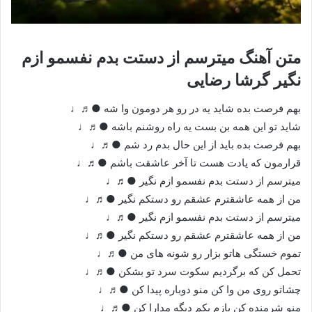
متن آهنگ میترسم از دستت بدم نفسمو ازم
نگیر گرشا رضایی
بهم فرصت بده شاید یه در رو هر دومون وا شه ●♬♩
شاید تو این همه بن بست یه راه روشنم باشه ●♬♩
بهم فرصت بده باید از این حال بدم رد شم ●♬♩
قرارمون که یادت هست تا آخر عاشقت باشم ●♬♩
میترسم از دستت بدم نفسمو ازم نگیر ●♬♩
من از همه عاشقترم عشقم رو دستکم نگیر ●♬♩
میترسم از دستت بدم نفسمو ازم نگیر ●♬♩
من از همه عاشقترم عشقم رو دستکم نگیر ●♬♩
تموم خستگی هاتو بزار رو شونه های من ●♬♩
تحمل کن که برگردیم سکوت سرد تو بشکن ●♬♩
چشاتو روی من وا کن منو دوباره پیدا کن ●♬♩
منو شرمنده کن بازم یکم دیگه مدارا کن ●♬♩