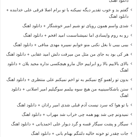
دانلود اهنگ
گفتم بد و خوب تقدیر دیگه نمیکنه با تو برام اصلا فرقی علی خدابنده +
دانلود اهنگ
شدی واسم همون رویای تو شبم امیر خوشنگار + دانلود اهنگ
رو به روم وایسادی اما نمیشناسمت امید افخم + دانلود اهنگ
بیبی بیبی تا بغل نکنی منو خوابم نمیبره مهدی منافی + دانلود اهنگ
هر کی بود به جای من مثل من میرفت دلش امید عقابی + دانلود اهنگ
بالای بالاییم بالا رو ابراییم حال مارو هیچکسی نداره مجید یلان + دانلود
اهنگ
بدون تو راهمو کج نمیکنم به تو اخم نمیکنم علی منتظری + دانلود اهنگ
سنن باشکاسینییه من هیچ سوه بیلمم سوگیلیم امیر اصلانی + دانلود
اهنگ
با تو هوا که سرد نیست آدم قبلی شدی امیر رادان + دانلود اهنگ
نمیدونم چی شد یهو همه چی خراب شد مهراب + دانلود اهنگ
سیگار و پشت سیگار قسه و گرد دیوار علی احمدیانی + دانلود اهنگ
جات چقدر تو خونه خالیه دلتنگم بهنام بانی + دانلود اهنگ