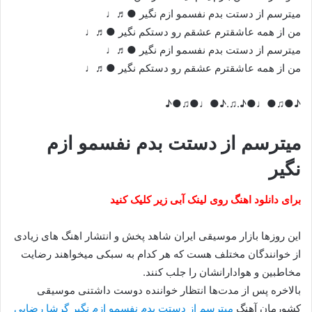
میترسم از دستت بدم نفسمو ازم نگیر ●♬♩
من از همه عاشقترم عشقم رو دستکم نگیر ●♬♩
میترسم از دستت بدم نفسمو ازم نگیر ●♬♩
من از همه عاشقترم عشقم رو دستکم نگیر ●♬♩
♪●♫●♩●♪.♫.♪●♩●♫●♪
میترسم از دستت بدم نفسمو ازم
نگیر
برای دانلود اهنگ روی لینک آبی زیر کلیک کنید
این روزها بازار موسیقی ایران شاهد پخش و انتشار اهنگ های زیادی
از خوانندگان مختلف هست که هر کدام به سبکی میخواهند رضایت
مخاطبین و هوادارانشان را جلب کنند.
بالاخره پس از مدت‌ها انتظار خواننده دوست داشتنی موسیقی
کشورمان آهنگ
میترسم از دستت بدم نفسمو ازم نگیر گرشا رضایی