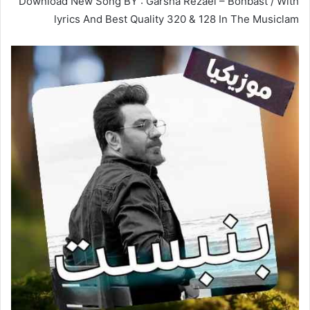
Download New Song BY : Garsha Rezaei – Bonbast / With
lyrics And Best Quality 320 & 128 In The Musiclam