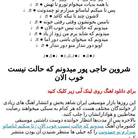
با همه بدیات میخوام تورو تا تهش ●♬♩
پس تا میکنم لباساتو میزارم تو چمدونت ●♬♩
لاشون چند تا تیکه کاغذ ●♬♩
نامس بخونشون وقتی رفتی خونه ●♬♩
میدونم که حالت نیس خوب الان ●♬♩
میدونم که شاید برم من زود از یاد ●♬♩
میدونم که میخوای باشی دور‌ اما ●♬♩
اونو دور ننداز منو دور ننداز ●♬♩
♪●♫●♩●♪.♫.♪●♩●♫●♪
شروین حاجی پور میدونم که حالت نیست
خوب الان
برای دانلود اهنگ روی لینک آبی زیر کلیک کنید
این روزها بازار موسیقی ایران شاهد پخش و انتشار اهنگ های زیادی
از خوانندگان مختلف هست که هر کدام به سبکی میخواهند رضایت
مخاطبین و هوادارانشان را جلب کنند.
بالاخره پس از مدت‌ها انتظار خواننده دوست داشتنی موسیقی
کشورمان آهنگ
میدونم که حالت نیست خوب الان / تا میکنم لباساتو
میزارم تو چمدونت
را که خیلی ها منتظر شنیدن آن بودن منتشر
کرد.