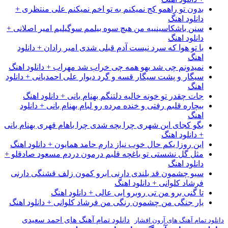
بدون تو راهمو کج نمیکنم به تو اخم نمیکنم علی منتظری +
دانلود اهنگ
سنن باشکاسینییه من هیچ سوه بیلمم سوگیلیم امیر اصلانی +
دانلود اهنگ
با تو هوا که سرد نیست آدم قبلی شدی امیر رادان + دانلود
اهنگ
نمیدونم چی شد یهو همه چی خراب شد مهراب + دانلود اهنگ
سیگار و پشت سیگار قسه و گرد دیوار علی احمدیانی + دانلود
اهنگ
جات چقدر تو خونه خالیه دلتنگم بهنام بانی + دانلود اهنگ
بیچاره قلبم رفتی و خنده مرده رو لبام بهنام بانی + دانلود
اهنگ
بگو کجای این شهری چرا بچه شدی چرا باهام قهری بهنام بانی
+ دانلود اهنگ
این روزا یکم حال خوب نیاز دارم حامد همایون + دانلود اهنگ
مثل گل نشستی تو باغچه قلبم درمون دردم مسعود صادقلو +
دانلود اهنگ
سیو چشمون قد بلندی دارنی ابرو کمون زلف قشنگی دارنی
فرشاد کلوانی + دانلود اهنگ
تا گنی برو من تی روبرو ابی عالی + دانلود اهنگ
یار جنگی من چشمون رنگی من فرشاد کلوانی + دانلود اهنگ
دانلود تمام آهنگ های احمد سعیدی
دانلود تمام آهنگ های آرون افشار