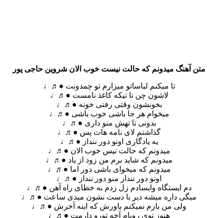
متن آهنگ میدونم که حالت نیست خوب الان شروین حاجی پور
تا میکنم لباساتو میزارم تو چمدونت ●♬♩
لاشون چن تا تیکه کاغذ نامست ●♬♩
بخونشون وقتی رفتی خونه ●♬♩
میخوام هر جا باشی خوب باشی ●♬♩
بدونی تا تهش منو داری ●♬♩
گذاشتم لای نامه هات پس ●♬♩
یه یادگاری اونو دور ننداز ●♬♩
میدونم که حالت نیس خوب الان ●♬♩
میدونم که شاید برم من زود از یاد ●♬♩
میدونم که میخوای باشی دور‌ اما ●♬♩
اونو دور ننداز منو دور ننداز ●♬♩
دم ایستگاه وایسادم زل زدم به خطای راه آهن ●♬♩
میگی داره میشه دیر با دست نشون میدی ساعت ●♬♩
ولی من بازم نمیکنم باورش که اینه آخرش ●♬♩
هنوز توی رویام آخه تورو دارمت ●♬♩