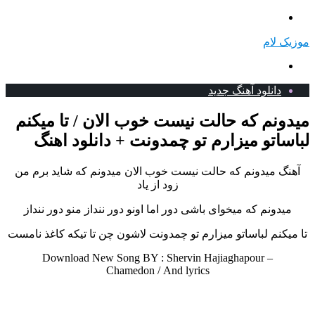
منو
موزیک لام
جستجو
برای
دانلود آهنگ جدید
میدونم که حالت نیست خوب الان / تا میکنم
لباساتو میزارم تو چمدونت + دانلود اهنگ
آهنگ میدونم که حالت نیست خوب الان
میدونم که شاید برم من
زود از یاد
میدونم که میخوای باشی دور‌ اما اونو دور ننداز منو دور ننداز
تا میکنم لباساتو میزارم تو چمدونت لاشون چن تا تیکه کاغذ نامست
Download New Song BY : Shervin Hajiaghapour –
Chamedon /
And lyrics