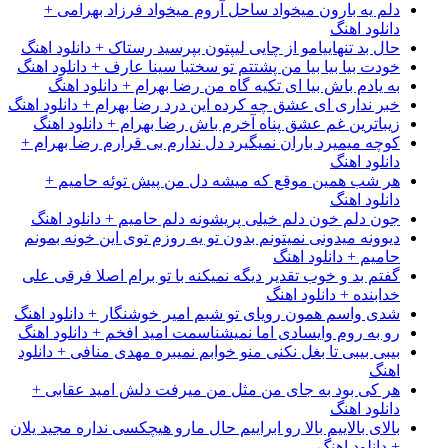
دلم یه بارون میخواد ساحل آروم میخواد فرزاد بهرامی +
دانلود اهنگ
حال بد تنهاییامو از چایی لیپتون بپرسید رستاک + دانلود اهنگ
خودت بیا بیا بیا من پشتتم تو سختیا سینا عارف + دانلود اهنگ
به یادم باش بیا ای تکیه گاه من رضا بهرام + دانلود اهنگ
خبر نداری ای عشق چه کرده این درد رضا بهرام + دانلود اهنگ
زیباترین غم عشق پناه آخرم باش رضا بهرام + دانلود اهنگ
کوچه میمیرد باران نمیگیرد دل ندارم بی قرارم رضا بهرام +
دانلود اهنگ
هر شب همین موقع که میشه دل من پیش توئه حامیم +
دانلود اهنگ
جون دلم خون دلم خیلی پریشونه دلم حامیم + دانلود اهنگ
دیوونه میدونی نمیتونم بدون تو یه روزم توی این خونه بمونم
حامیم + دانلود اهنگ
گفتم بد و خوب تقدیر دیگه نمیکنه با تو برام اصلا فرقی علی
خدابنده + دانلود اهنگ
شدی واسم همون رویای تو شبم امیر خوشنگار + دانلود اهنگ
رو به روم وایسادی اما نمیشناسمت امید افخم + دانلود اهنگ
بیبی بیبی تا بغل نکنی منو خوابم نمیبره مهدی منافی + دانلود
اهنگ
هر کی بود به جای من مثل من میرفت دلش امید عقابی +
دانلود اهنگ
بالای بالاییم بالا رو ابراییم حال مارو هیچکسی نداره مجید یلان
+ دانلود اهنگ