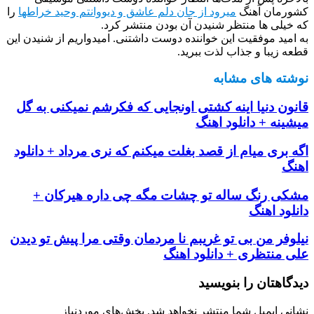
کشورمان آهنگ
میرود از جان دلم عاشق و دیووانتم وحید خراطها
را
که خیلی ها منتظر شنیدن آن بودن منتشر کرد.
به امید موفقیت این خواننده دوست داشتنی. امیدواریم از شنیدن این
قطعه زیبا و جذاب لذت ببرید.
نوشته های مشابه
قانون دنیا اینه کشتی اونجایی که فکرشم نمیکنی به گل
میشینه + دانلود اهنگ
اگه بری میام از قصد بغلت میکنم که نری مرداد + دانلود
اهنگ
مشکی رنگ ساله تو چشات مگه چی داره هیرکان +
دانلود اهنگ
نیلوفر من بی تو غریبم نا مردمان وقتی مرا پیش تو دیدن
علی منتظری + دانلود اهنگ
دیدگاهتان را بنویسید
نشانی ایمیل شما منتشر نخواهد شد.
بخش‌های موردنیاز