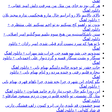
اهنگ
هر کی بود به جای من مثل من میرفت دلش امید عقابی +
دانلود اهنگ
بالای بالاییم بالا رو ابراییم حال مارو هیچکسی نداره مجید یلان
+ دانلود اهنگ
بدون تو راهمو کج نمیکنم به تو اخم نمیکنم علی منتظری +
دانلود اهنگ
سنن باشکاسینییه من هیچ سوه بیلمم سوگیلیم امیر اصلانی +
دانلود اهنگ
با تو هوا که سرد نیست آدم قبلی شدی امیر رادان + دانلود
اهنگ
نمیدونم چی شد یهو همه چی خراب شد مهراب + دانلود اهنگ
سیگار و پشت سیگار قسه و گرد دیوار علی احمدیانی + دانلود
اهنگ
جات چقدر تو خونه خالیه دلتنگم بهنام بانی + دانلود اهنگ
بیچاره قلبم رفتی و خنده مرده رو لبام بهنام بانی + دانلود
اهنگ
بگو کجای این شهری چرا بچه شدی چرا باهام قهری بهنام بانی
+ دانلود اهنگ
این روزا یکم حال خوب نیاز دارم حامد همایون + دانلود اهنگ
مثل گل نشستی تو باغچه قلبم درمون دردم مسعود صادقلو +
دانلود اهنگ
سیو چشمون قد بلندی دارنی ابرو کمون زلف قشنگی دارنی
فرشاد کلوانی + دانلود اهنگ