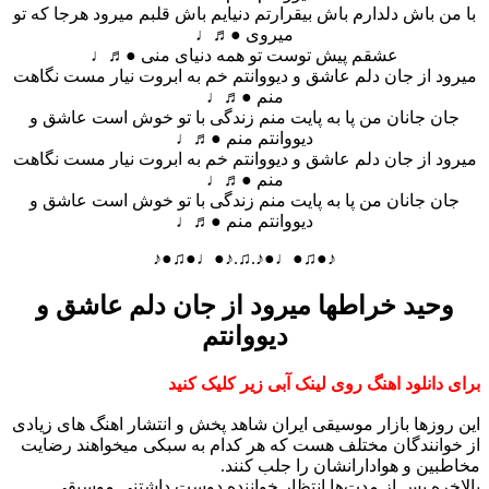
با من باش دلدارم باش بیقرارتم دنیایم باش قلبم میرود هرجا که تو
میروی ●♬♩
عشقم پیش توست تو همه دنیای منی ●♬♩
میرود از جان دلم عاشق و دیووانتم خم به ابروت نیار مست نگاهت
منم ●♬♩
جان جانان من پا به پایت منم زندگی با تو خوش است عاشق و
دیووانتم منم ●♬♩
میرود از جان دلم عاشق و دیووانتم خم به ابروت نیار مست نگاهت
منم ●♬♩
جان جانان من پا به پایت منم زندگی با تو خوش است عاشق و
دیووانتم منم ●♬♩
♪●♫●♩●♪.♫.♪●♩●♫●♪
وحید خراطها میرود از جان دلم عاشق و
دیووانتم
برای دانلود اهنگ روی لینک آبی زیر کلیک کنید
این روزها بازار موسیقی ایران شاهد پخش و انتشار اهنگ های زیادی
از خوانندگان مختلف هست که هر کدام به سبکی میخواهند رضایت
مخاطبین و هوادارانشان را جلب کنند.
بالاخره پس از مدت‌ها انتظار خواننده دوست داشتنی موسیقی