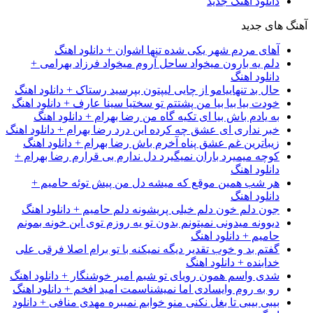
دانلود آهنگ جدید
آهنگ های جدید
آهای مردم شهر یکی شده تنها اشوان + دانلود اهنگ
دلم یه بارون میخواد ساحل آروم میخواد فرزاد بهرامی +
دانلود اهنگ
حال بد تنهاییامو از چایی لیپتون بپرسید رستاک + دانلود اهنگ
خودت بیا بیا بیا من پشتتم تو سختیا سینا عارف + دانلود اهنگ
به یادم باش بیا ای تکیه گاه من رضا بهرام + دانلود اهنگ
خبر نداری ای عشق چه کرده این درد رضا بهرام + دانلود اهنگ
زیباترین غم عشق پناه آخرم باش رضا بهرام + دانلود اهنگ
کوچه میمیرد باران نمیگیرد دل ندارم بی قرارم رضا بهرام +
دانلود اهنگ
هر شب همین موقع که میشه دل من پیش توئه حامیم +
دانلود اهنگ
جون دلم خون دلم خیلی پریشونه دلم حامیم + دانلود اهنگ
دیوونه میدونی نمیتونم بدون تو یه روزم توی این خونه بمونم
حامیم + دانلود اهنگ
گفتم بد و خوب تقدیر دیگه نمیکنه با تو برام اصلا فرقی علی
خدابنده + دانلود اهنگ
شدی واسم همون رویای تو شبم امیر خوشنگار + دانلود اهنگ
رو به روم وایسادی اما نمیشناسمت امید افخم + دانلود اهنگ
بیبی بیبی تا بغل نکنی منو خوابم نمیبره مهدی منافی + دانلود