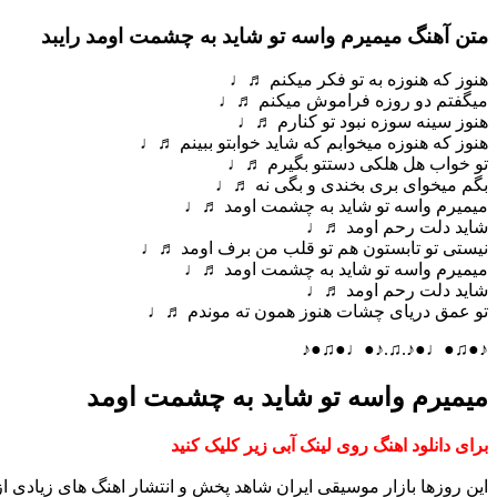
متن آهنگ میمیرم واسه تو شاید به چشمت اومد رایبد
هنوز که هنوزه به تو فکر میکنم ♬♩
میگفتم دو روزه فراموش میکنم ♬♩
هنوز سینه سوزه نبود تو کنارم ♬♩
هنوز که هنوزه میخوابم که شاید خوابتو ببینم ♬♩
تو خواب هل هلکی دستتو بگیرم ♬♩
بگم میخوای بری بخندی و بگی نه ♬♩
میمیرم واسه تو شاید به چشمت اومد ♬♩
شاید دلت رحم اومد ♬♩
نیستی تو تابستون هم تو قلب من برف اومد ♬♩
میمیرم واسه تو شاید به چشمت اومد ♬♩
شاید دلت رحم اومد ♬♩
تو عمق دریای چشات هنوز همون ته موندم ♬♩
♪●♫●♩●♪.♫.♪●♩●♫●♪
میمیرم واسه تو شاید به چشمت اومد
برای دانلود اهنگ روی لینک آبی زیر کلیک کنید
این روزها بازار موسیقی ایران شاهد پخش و انتشار اهنگ های زیادی 