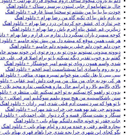
دلم یه بارون میخواد ساحل آروم میخواد فرزاد بهرامی + دانلود 
حال بد تنهاییامو از چایی لیپتون بپرسید رستاک + دانلود اهنگ
خودت بیا بیا بیا من پشتتم تو سختیا سینا عارف + دانلود اهنگ
به یادم باش بیا ای تکیه گاه من رضا بهرام + دانلود اهنگ
خبر نداری ای عشق چه کرده این درد رضا بهرام + دانلود اهنگ
زیباترین غم عشق پناه آخرم باش رضا بهرام + دانلود اهنگ
کوچه میمیرد باران نمیگیرد دل ندارم بی قرارم رضا بهرام + دانل
هر شب همین موقع که میشه دل من پیش توئه حامیم + دانلود ا
جون دلم خون دلم خیلی پریشونه دلم حامیم + دانلود اهنگ
دیوونه میدونی نمیتونم بدون تو یه روزم توی این خونه بمونم حام
گفتم بد و خوب تقدیر دیگه نمیکنه با تو برام اصلا فرقی علی خداب
شدی واسم همون رویای تو شبم امیر خوشنگار + دانلود اهنگ
رو به روم وایسادی اما نمیشناسمت امید افخم + دانلود اهنگ
بیبی بیبی تا بغل نکنی منو خوابم نمیبره مهدی منافی + دانلود اه
هر کی بود به جای من مثل من میرفت دلش امید عقابی + دانلود
بالای بالاییم بالا رو ابراییم حال مارو هیچکسی نداره مجید یلان +
بدون تو راهمو کج نمیکنم به تو اخم نمیکنم علی منتظری + دانلو
سنن باشکاسینییه من هیچ سوه بیلمم سوگیلیم امیر اصلانی + دان
با تو هوا که سرد نیست آدم قبلی شدی امیر رادان + دانلود اهنگ
نمیدونم چی شد یهو همه چی خراب شد مهراب + دانلود اهنگ
سیگار و پشت سیگار قسه و گرد دیوار علی احمدیانی + دانلود ا
جات چقدر تو خونه خالیه دلتنگم بهنام بانی + دانلود اهنگ
بیچاره قلبم رفتی و خنده مرده رو لبام بهنام بانی + دانلود اهنگ
بگو کجای این شهری چرا بچه شدی چرا باهام قهری بهنام بانی + 