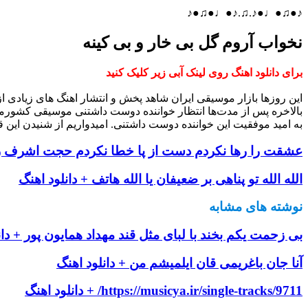
♪●♫●♩●♪.♫.♪●♩●♫●♪
نخواب آروم گل بی خار و بی کینه
برای دانلود اهنگ روی لینک آبی زیر کلیک کنید
این روزها بازار موسیقی ایران شاهد پخش و انتشار اهنگ های زیادی 
بالاخره پس از مدت‌ها انتظار خواننده دوست داشتنی موسیقی کشورم
به امید موفقیت این خواننده دوست داشتنی. امیدواریم از شنیدن این ق
عشقت را رها نکردم دست از پا خطا نکردم حجت اشرف زاد
الله الله تو پناهی بر ضعیفان یا الله هاتف + دانلود اهنگ
نوشته های مشابه
بی زحمت یکم بخند با لبای مثل قند مهداد همایون پور + دان
آنا جان باغریمی قان ایلمیشم من + دانلود اهنگ
https://musicya.ir/single-tracks/9711/ + دانلود اهنگ