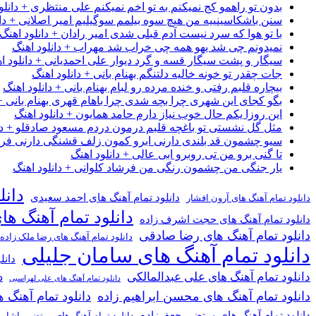
بدون تو راهمو کج نمیکنم به تو اخم نمیکنم علی منتظری + دانلو
سنن باشکاسینییه من هیچ سوه بیلمم سوگیلیم امیر اصلانی + دان
با تو هوا که سرد نیست آدم قبلی شدی امیر رادان + دانلود اهنگ
نمیدونم چی شد یهو همه چی خراب شد مهراب + دانلود اهنگ
سیگار و پشت سیگار قسه و گرد دیوار علی احمدیانی + دانلود ا
جات چقدر تو خونه خالیه دلتنگم بهنام بانی + دانلود اهنگ
بیچاره قلبم رفتی و خنده مرده رو لبام بهنام بانی + دانلود اهنگ
بگو کجای این شهری چرا بچه شدی چرا باهام قهری بهنام بانی + 
این روزا یکم حال خوب نیاز دارم حامد همایون + دانلود اهنگ
مثل گل نشستی تو باغچه قلبم درمون دردم مسعود صادقلو + دان
سیو چشمون قد بلندی دارنی ابرو کمون زلف قشنگی دارنی فرشاد
تا گنی برو من تی روبرو ابی عالی + دانلود اهنگ
یار جنگی من چشمون رنگی من فرشاد کلوانی + دانلود اهنگ
دانل
دانلود تمام آهنگ های احمد سعیدی
دانلود تمام آهنگ های آرون افشار
دانلود تمام آهنگ ها
دانلود تمام آهنگ های حجت اشرف زاده
دانلود تمام آهنگ های رضا صادقی
دانلود تمام آهنگ های رضا ملک زاده
دانلود تمام آهنگ های سامان جلیلی
دانل
دانلود تمام آهنگ های علی عبدالمالکی
د
دانلود تمام آهنگ های علی لهراسبی
دانلود تمام آهنگ های محسن ابراهیم زاده
دانلود تمام آهن
دانلود تمام آهنگ های مرتضی جعفرزاده