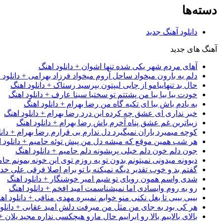
دسته‌ها
دانلود آهنگ جدید
آهنگ های جدید
آهای مردم شهر یکی شده تنها اشوان + دانلود اهنگ
دلم یه بارون میخواد ساحل آروم میخواد فرزاد بهرامی + دانلود 
حال بد تنهاییامو از چایی لیپتون بپرسید رستاک + دانلود اهنگ
خودت بیا بیا بیا من پشتتم تو سختیا سینا عارف + دانلود اهنگ
به یادم باش بیا ای تکیه گاه من رضا بهرام + دانلود اهنگ
خبر نداری ای عشق چه کرده این درد رضا بهرام + دانلود اهنگ
زیباترین غم عشق پناه آخرم باش رضا بهرام + دانلود اهنگ
کوچه میمیرد باران نمیگیرد دل ندارم بی قرارم رضا بهرام + دانل
هر شب همین موقع که میشه دل من پیش توئه حامیم + دانلود ا
جون دلم خون دلم خیلی پریشونه دلم حامیم + دانلود اهنگ
دیوونه میدونی نمیتونم بدون تو یه روزم توی این خونه بمونم حام
گفتم بد و خوب تقدیر دیگه نمیکنه با تو برام اصلا فرقی علی خداب
شدی واسم همون رویای تو شبم امیر خوشنگار + دانلود اهنگ
رو به روم وایسادی اما نمیشناسمت امید افخم + دانلود اهنگ
بیبی بیبی تا بغل نکنی منو خوابم نمیبره مهدی منافی + دانلود اه
هر کی بود به جای من مثل من میرفت دلش امید عقابی + دانلود
بالای بالاییم بالا رو ابراییم حال مارو هیچکسی نداره مجید یلان +