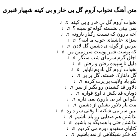
متن آهنگ نخواب آروم گل بی خار و بی کینه شهیار قنبری
نخواب آروم گل بی خار و بی کینه ♬♩
نمی بینی نشسته گوله تو سینه ؟ ♬♩
آخه بارون که نیست رگبار باروته ♬♩
سزای عاشقای خوب ما اینه؟ ♬♩
نترس از گوله ی دشمن گل لادن ♬♩
که پوست شیر پوستِ سرزمین من ♬♩
اجاق گرم سرمای شب سنگر ♬♩
دلیل تا سپیده رفتن و رفتن ♬♩
نخواب آروم گل بادوم ناباور ♬♩
گل دلنازک خسته، گل پر پر ♬♩
نگو باد ولایت پر پرت کرده ♬♩
دلاور قد کشیدن رو بگیر از سر ♬♩
دوباره قد بکش تا اوج فواره ♬♩
نگو این ابر بی بارون نمی ذاره ♬♩
مث یار دلاور نشکن از دشمن ♬♩
ببین سر می شکنه تا وقتی سر داره ♬♩
نذاشتن هم صدایی رو بلد باشیم ♬♩
نذاشتن حتی با همدیگه بد باشیم ♬♩
کتابای سفیدو دوره می کردیم ♬♩
که فکر شبکلاهی از نمد باشیم ♬♩