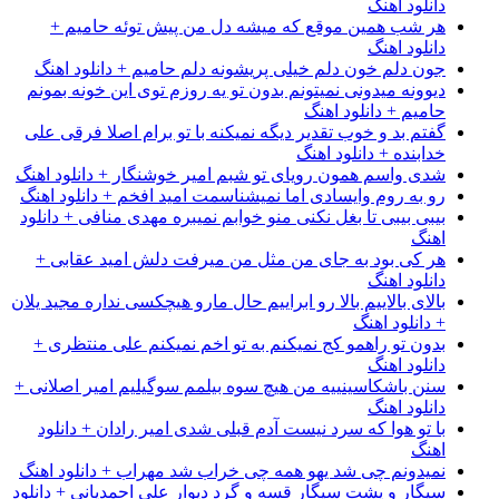
دانلود اهنگ
هر شب همین موقع که میشه دل من پیش توئه حامیم +
دانلود اهنگ
جون دلم خون دلم خیلی پریشونه دلم حامیم + دانلود اهنگ
دیوونه میدونی نمیتونم بدون تو یه روزم توی این خونه بمونم
حامیم + دانلود اهنگ
گفتم بد و خوب تقدیر دیگه نمیکنه با تو برام اصلا فرقی علی
خدابنده + دانلود اهنگ
شدی واسم همون رویای تو شبم امیر خوشنگار + دانلود اهنگ
رو به روم وایسادی اما نمیشناسمت امید افخم + دانلود اهنگ
بیبی بیبی تا بغل نکنی منو خوابم نمیبره مهدی منافی + دانلود
اهنگ
هر کی بود به جای من مثل من میرفت دلش امید عقابی +
دانلود اهنگ
بالای بالاییم بالا رو ابراییم حال مارو هیچکسی نداره مجید یلان
+ دانلود اهنگ
بدون تو راهمو کج نمیکنم به تو اخم نمیکنم علی منتظری +
دانلود اهنگ
سنن باشکاسینییه من هیچ سوه بیلمم سوگیلیم امیر اصلانی +
دانلود اهنگ
با تو هوا که سرد نیست آدم قبلی شدی امیر رادان + دانلود
اهنگ
نمیدونم چی شد یهو همه چی خراب شد مهراب + دانلود اهنگ
سیگار و پشت سیگار قسه و گرد دیوار علی احمدیانی + دانلود