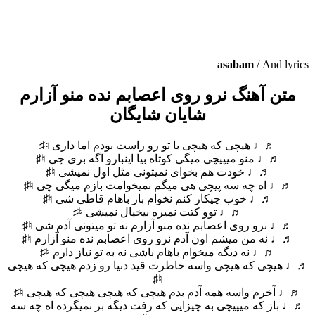
asabam
/
And lyrics
متن آهنگ نرو روی اعصابم نده منو آزارم
شایان شایگان
♬♩ هیچی که هیچی با تو رو راست بودم اما داری ♮♯
♬♩ منو میپیچی میگی کوتاه بیا اینبارو اگه بری چی ♮♯
♬♩ خودت هم بخوای نمیتونی مثل اول نمیشی ♮♯
♬♩ اه چه سه پیچی هی میگم نمیخوامت بازم میگی چی ♮♯
♬♩ خوب چیکار کنم نخوام باز باهام قاطی شی ♮♯
♬♩ توو کتت نمیره بیخیال نمیشی ♮♯
♬♩ نرو روی اعصابم نده منو آزارم نه تو میتونی آدم شی ♮♯
♬♩ نه من میشم اون آدم نرو روی اعصابم نده منو آزارم ♮♯
♬♩ نه دیگه میخوام باهام باشی نه به تو نیاز دارم ♮♯
♬♩ هیچی که هیچی واسه خاطرت قید دنیا رو زدم هیچی که هیچی
♮♯
♬♩ آخرم واسه همه آدم بدم هیچی که هیچی هیچی که هیچی ♮♯
♬♩ باز که میپیچی به چیزایی که رفت دیگه بر نمیگرده اه چه سه