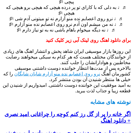
پیچی ♮♯
♬♩ به دلی که با کارای تو پر درده هیچی که هیچی برو هیچی که
هیچی ♮♯
♬♩ نرو روی اعصابم نده منو آزارم نه تو میتونی آدم شی ♮♯
♬♩ نه من میشم اون آدم نرو روی اعصابم نده منو آزارم ♮♯
♬♩ نه دیگه میخوام باهام باشی نه به تو نیاز دارم ♮♯
برای دانلود اهنگ روی لینک آبی زیر کلیک کنید
این روزها بازار موسیقی ایران شاهد پخش و انتشار اهنگ های زیادی
از خوانندگان مختلف هست که هر کدام به سبکی میخواهند رضایت
مخاطبین و هوادارانشان را جلب کنند.
بالاخره پس از مدت‌ها انتظار خواننده دوست داشتنی موسیقی
کشورمان آهنگ
نرو روی اعصابم نده منو آزارم شایان شایگان
را که
خیلی ها منتظر شنیدن آن بودن منتشر کرد.
به امید موفقیت این خواننده دوست داشتنی. امیدواریم از شنیدن این
قطعه زیبا و جذاب لذت ببرید.
نوشته های مشابه
اگر خانه را پر از گل رز کنم کوچه را چراغانی امید نصری
+ دانلود اهنگ
نیمه منه این همه بدونن هرچی میخونم واسه این میخونم