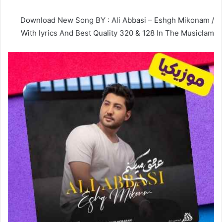
Download New Song BY : Ali Abbasi – Eshgh Mikonam /
With lyrics And Best Quality 320 & 128 In The Musiclam