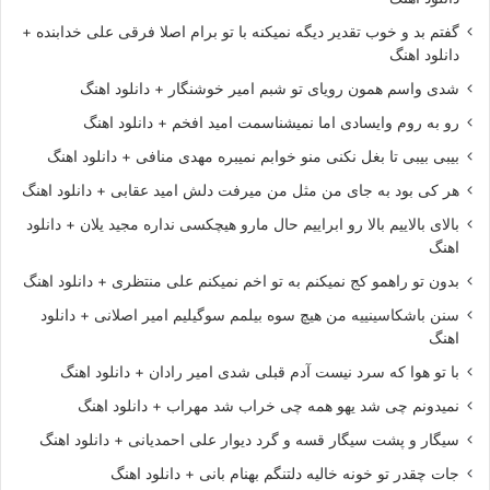
گفتم بد و خوب تقدیر دیگه نمیکنه با تو برام اصلا فرقی علی خدابنده +
دانلود اهنگ
شدی واسم همون رویای تو شبم امیر خوشنگار + دانلود اهنگ
رو به روم وایسادی اما نمیشناسمت امید افخم + دانلود اهنگ
بیبی بیبی تا بغل نکنی منو خوابم نمیبره مهدی منافی + دانلود اهنگ
هر کی بود به جای من مثل من میرفت دلش امید عقابی + دانلود اهنگ
بالای بالاییم بالا رو ابراییم حال مارو هیچکسی نداره مجید یلان + دانلود
اهنگ
بدون تو راهمو کج نمیکنم به تو اخم نمیکنم علی منتظری + دانلود اهنگ
سنن باشکاسینییه من هیچ سوه بیلمم سوگیلیم امیر اصلانی + دانلود
اهنگ
با تو هوا که سرد نیست آدم قبلی شدی امیر رادان + دانلود اهنگ
نمیدونم چی شد یهو همه چی خراب شد مهراب + دانلود اهنگ
سیگار و پشت سیگار قسه و گرد دیوار علی احمدیانی + دانلود اهنگ
جات چقدر تو خونه خالیه دلتنگم بهنام بانی + دانلود اهنگ