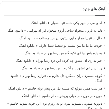
آهنگ های جدید
آهای مردم شهر یکی شده تنها اشوان + دانلود اهنگ
دلم یه بارون میخواد ساحل آروم میخواد فرزاد بهرامی + دانلود اهنگ
حال بد تنهاییامو از چایی لیپتون بپرسید رستاک + دانلود اهنگ
خودت بیا بیا بیا من پشتتم تو سختیا سینا عارف + دانلود اهنگ
به یادم باش بیا ای تکیه گاه من رضا بهرام + دانلود اهنگ
خبر نداری ای عشق چه کرده این درد رضا بهرام + دانلود اهنگ
زیباترین غم عشق پناه آخرم باش رضا بهرام + دانلود اهنگ
کوچه میمیرد باران نمیگیرد دل ندارم بی قرارم رضا بهرام + دانلود
اهنگ
هر شب همین موقع که میشه دل من پیش توئه حامیم + دانلود اهنگ
جون دلم خون دلم خیلی پریشونه دلم حامیم + دانلود اهنگ
دیوونه میدونی نمیتونم بدون تو یه روزم توی این خونه بمونم حامیم +
دانلود اهنگ