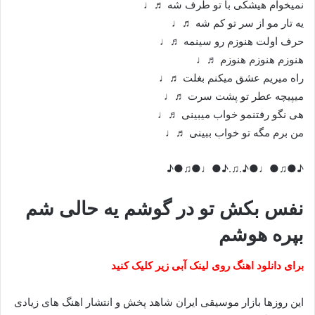
نمیخوام هیشکی با تو طرف شه ♬♩
یه تار مو از سر تو کم شه ♬♩
حرف اولت هنوزم رو سینمه ♬♩
هنوزم هنوزم هنوزم ♬♩
راه میریم عشق میکنم بغلت ♬♩
میپیچه عطر تو پشت سرت ♬♩
هی نگو رفتنمو خواب میبینی ♬♩
من برم مگه تو خواب ببینی ♬♩
♪●♫●♩●♪.♫.♪●♩●♫●♪
نفس بکش تو در گوشم یه حالی شم
بپره هوشم
برای دانلود اهنگ روی لینک آبی زیر کلیک کنید
این روزها بازار موسیقی ایران شاهد پخش و انتشار اهنگ های زیادی