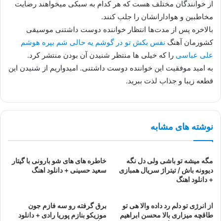
از خوانندگان مختلف هست که هر کدام به سبکی میخواهند رضایت
مخاطبین و هوادارانشان را جلب کنند.
بالاخره پس از مدت‌ها انتظار خواننده دوست داشتنی موسیقی
کشورمان آهنگ
نفس بکش تو در گوشم یه حالی شم بپره هوشم
علی عباسی
را که خیلی ها منتظر شنیدن آن بودن منتشر کرد.
به امید موفقیت این خواننده دوست داشتنی. امیدواریم از شنیدن این
قطعه زیبا و جذاب لذت ببرید.
نوشته های مشابه
مگه میشه تو باشی ولی دل نگه
خاطره های های شو بارونی با گیتار
دیوونه باش / تیتراژ سریال همبازی
سعید حسینی + دانلود اهنگ
+ دانلود اهنگ
از انرژی تو دلم رد داده والا هی تو
برق گرفته رو سه فازم جون
طاقچه میزاری بالا محسن ابراهیم
موزیکو بنازم پوریا رادی + دانلود