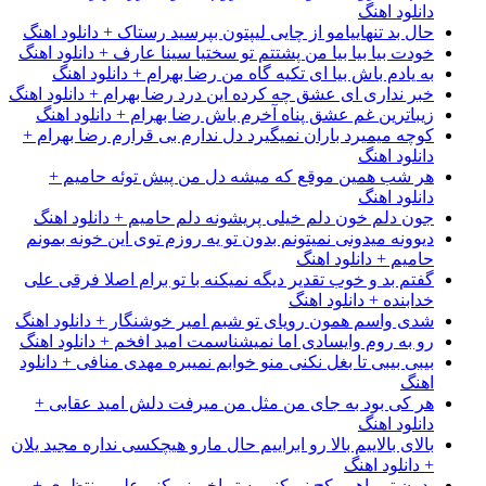
دانلود اهنگ
حال بد تنهاییامو از چایی لیپتون بپرسید رستاک + دانلود اهنگ
خودت بیا بیا بیا من پشتتم تو سختیا سینا عارف + دانلود اهنگ
به یادم باش بیا ای تکیه گاه من رضا بهرام + دانلود اهنگ
خبر نداری ای عشق چه کرده این درد رضا بهرام + دانلود اهنگ
زیباترین غم عشق پناه آخرم باش رضا بهرام + دانلود اهنگ
کوچه میمیرد باران نمیگیرد دل ندارم بی قرارم رضا بهرام +
دانلود اهنگ
هر شب همین موقع که میشه دل من پیش توئه حامیم +
دانلود اهنگ
جون دلم خون دلم خیلی پریشونه دلم حامیم + دانلود اهنگ
دیوونه میدونی نمیتونم بدون تو یه روزم توی این خونه بمونم
حامیم + دانلود اهنگ
گفتم بد و خوب تقدیر دیگه نمیکنه با تو برام اصلا فرقی علی
خدابنده + دانلود اهنگ
شدی واسم همون رویای تو شبم امیر خوشنگار + دانلود اهنگ
رو به روم وایسادی اما نمیشناسمت امید افخم + دانلود اهنگ
بیبی بیبی تا بغل نکنی منو خوابم نمیبره مهدی منافی + دانلود
اهنگ
هر کی بود به جای من مثل من میرفت دلش امید عقابی +
دانلود اهنگ
بالای بالاییم بالا رو ابراییم حال مارو هیچکسی نداره مجید یلان
+ دانلود اهنگ
بدون تو راهمو کج نمیکنم به تو اخم نمیکنم علی منتظری +