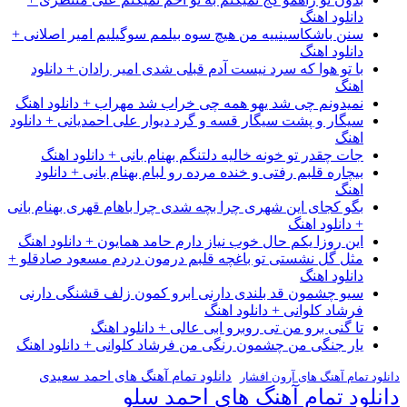
دانلود اهنگ
سنن باشکاسینییه من هیچ سوه بیلمم سوگیلیم امیر اصلانی +
دانلود اهنگ
با تو هوا که سرد نیست آدم قبلی شدی امیر رادان + دانلود
اهنگ
نمیدونم چی شد یهو همه چی خراب شد مهراب + دانلود اهنگ
سیگار و پشت سیگار قسه و گرد دیوار علی احمدیانی + دانلود
اهنگ
جات چقدر تو خونه خالیه دلتنگم بهنام بانی + دانلود اهنگ
بیچاره قلبم رفتی و خنده مرده رو لبام بهنام بانی + دانلود
اهنگ
بگو کجای این شهری چرا بچه شدی چرا باهام قهری بهنام بانی
+ دانلود اهنگ
این روزا یکم حال خوب نیاز دارم حامد همایون + دانلود اهنگ
مثل گل نشستی تو باغچه قلبم درمون دردم مسعود صادقلو +
دانلود اهنگ
سیو چشمون قد بلندی دارنی ابرو کمون زلف قشنگی دارنی
فرشاد کلوانی + دانلود اهنگ
تا گنی برو من تی روبرو ابی عالی + دانلود اهنگ
یار جنگی من چشمون رنگی من فرشاد کلوانی + دانلود اهنگ
دانلود تمام آهنگ های احمد سعیدی
دانلود تمام آهنگ های آرون افشار
دانلود تمام آهنگ های احمد سلو