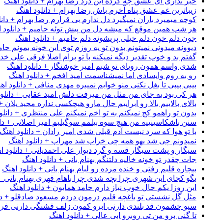
خبر نداری ای عشق چه کرده این درد رضا بهرام + دانلود اهنگ
زیباترین غم عشق پناه آخرم باش رضا بهرام + دانلود اهنگ
کوچه میمیرد باران نمیگیرد دل ندارم بی قرارم رضا بهرام + دانل
هر شب همین موقع که میشه دل من پیش توئه حامیم + دانلود ا
جون دلم خون دلم خیلی پریشونه دلم حامیم + دانلود اهنگ
دیوونه میدونی نمیتونم بدون تو یه روزم توی این خونه بمونم حام
گفتم بد و خوب تقدیر دیگه نمیکنه با تو برام اصلا فرقی علی خداب
شدی واسم همون رویای تو شبم امیر خوشنگار + دانلود اهنگ
رو به روم وایسادی اما نمیشناسمت امید افخم + دانلود اهنگ
بیبی بیبی تا بغل نکنی منو خوابم نمیبره مهدی منافی + دانلود اه
هر کی بود به جای من مثل من میرفت دلش امید عقابی + دانلود
بالای بالاییم بالا رو ابراییم حال مارو هیچکسی نداره مجید یلان +
بدون تو راهمو کج نمیکنم به تو اخم نمیکنم علی منتظری + دانلو
سنن باشکاسینییه من هیچ سوه بیلمم سوگیلیم امیر اصلانی + دان
با تو هوا که سرد نیست آدم قبلی شدی امیر رادان + دانلود اهنگ
نمیدونم چی شد یهو همه چی خراب شد مهراب + دانلود اهنگ
سیگار و پشت سیگار قسه و گرد دیوار علی احمدیانی + دانلود ا
جات چقدر تو خونه خالیه دلتنگم بهنام بانی + دانلود اهنگ
بیچاره قلبم رفتی و خنده مرده رو لبام بهنام بانی + دانلود اهنگ
بگو کجای این شهری چرا بچه شدی چرا باهام قهری بهنام بانی + 
این روزا یکم حال خوب نیاز دارم حامد همایون + دانلود اهنگ
مثل گل نشستی تو باغچه قلبم درمون دردم مسعود صادقلو + دان
سیو چشمون قد بلندی دارنی ابرو کمون زلف قشنگی دارنی فرشاد
تا گنی برو من تی روبرو ابی عالی + دانلود اهنگ