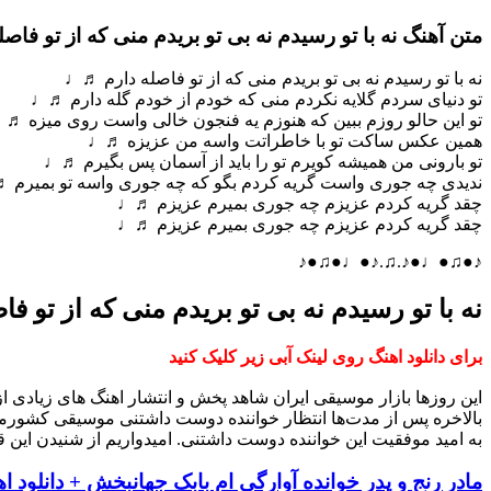
متن آهنگ نه با تو رسیدم نه بی تو بریدم منی که از تو ف
نه با تو رسیدم نه بی تو بریدم منی که از تو فاصله دارم ♬♩
تو دنیای سردم گلایه نکردم منی که خودم از خودم گله دارم ♬♩
تو این حالو روزم ببین که هنوزم یه فنجون خالی واست روی میزه ♬
همین عکس ساکت تو با خاطراتت واسه من عزیزه ♬♩
تو بارونی من همیشه کویرم تو را باید از آسمان پس بگیرم ♬♩
ندیدی چه جوری واست گریه کردم بگو که چه جوری واسه تو بمیرم 
چقد گریه کردم عزیزم چه جوری بمیرم عزیزم ♬♩
چقد گریه کردم عزیزم چه جوری بمیرم عزیزم ♬♩
♪●♫●♩●♪.♫.♪●♩●♫●♪
نه با تو رسیدم نه بی تو بریدم منی که از تو فا
برای دانلود اهنگ روی لینک آبی زیر کلیک کنید
این روزها بازار موسیقی ایران شاهد پخش و انتشار اهنگ های زیادی 
بالاخره پس از مدت‌ها انتظار خواننده دوست داشتنی موسیقی کشورم
به امید موفقیت این خواننده دوست داشتنی. امیدواریم از شنیدن این ق
مادر رنج و پدر خوانده آوارگی ام بابک جهانبخش + دانلود ا