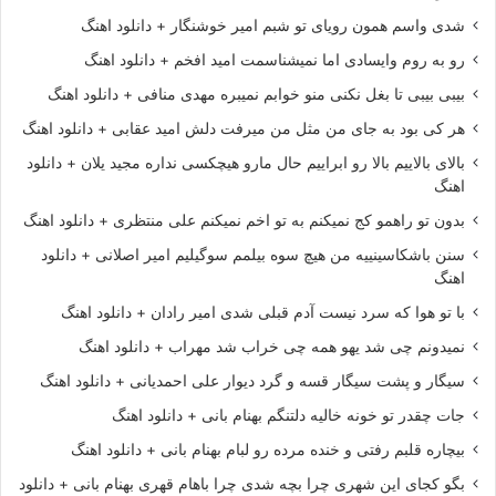
شدی واسم همون رویای تو شبم امیر خوشنگار + دانلود اهنگ
رو به روم وایسادی اما نمیشناسمت امید افخم + دانلود اهنگ
بیبی بیبی تا بغل نکنی منو خوابم نمیبره مهدی منافی + دانلود اهنگ
هر کی بود به جای من مثل من میرفت دلش امید عقابی + دانلود اهنگ
بالای بالاییم بالا رو ابراییم حال مارو هیچکسی نداره مجید یلان + دانلود
اهنگ
بدون تو راهمو کج نمیکنم به تو اخم نمیکنم علی منتظری + دانلود اهنگ
سنن باشکاسینییه من هیچ سوه بیلمم سوگیلیم امیر اصلانی + دانلود
اهنگ
با تو هوا که سرد نیست آدم قبلی شدی امیر رادان + دانلود اهنگ
نمیدونم چی شد یهو همه چی خراب شد مهراب + دانلود اهنگ
سیگار و پشت سیگار قسه و گرد دیوار علی احمدیانی + دانلود اهنگ
جات چقدر تو خونه خالیه دلتنگم بهنام بانی + دانلود اهنگ
بیچاره قلبم رفتی و خنده مرده رو لبام بهنام بانی + دانلود اهنگ
بگو کجای این شهری چرا بچه شدی چرا باهام قهری بهنام بانی + دانلود