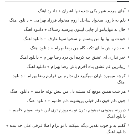
آهای مردم شهر یکی شده تنها اشوان + دانلود اهنگ
دلم یه بارون میخواد ساحل آروم میخواد فرزاد بهرامی + دانلود اهنگ
حال بد تنهاییامو از چایی لیپتون بپرسید رستاک + دانلود اهنگ
خودت بیا بیا بیا من پشتتم تو سختیا سینا عارف + دانلود اهنگ
به یادم باش بیا ای تکیه گاه من رضا بهرام + دانلود اهنگ
خبر نداری ای عشق چه کرده این درد رضا بهرام + دانلود اهنگ
زیباترین غم عشق پناه آخرم باش رضا بهرام + دانلود اهنگ
کوچه میمیرد باران نمیگیرد دل ندارم بی قرارم رضا بهرام + دانلود
اهنگ
هر شب همین موقع که میشه دل من پیش توئه حامیم + دانلود اهنگ
جون دلم خون دلم خیلی پریشونه دلم حامیم + دانلود اهنگ
دیوونه میدونی نمیتونم بدون تو یه روزم توی این خونه بمونم حامیم +
دانلود اهنگ
گفتم بد و خوب تقدیر دیگه نمیکنه با تو برام اصلا فرقی علی خدابنده +
دانلود اهنگ