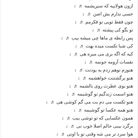
ازون هولاییه که سیریشمه ♬♩
حسی ندارم بش اصن ♬♩
چون فقط تویی تو فکرمم ♬♩
تو بگو کی پیشته ♬♩
پس رابطه ی ماها چی میشه بیب ♬♩
کی شبا تکست میده بهت ♬♩
کیه که اگه بری می میره هی ♬♩
نفسات آرومه جونمه ♬♩
هنوزم توهم زدم به بودنت ♬♩
هنو برگشتنت خواهشمه ♬♩
هنو بوی عطرت روی بالشمه ♬♩
هنو اسمت زندگیم تو گوشیمه ♬♩
هنو تکست می دم بت می گم کوشی هی ♬♩
هنو همه عکسا تو گوشیمه ♬♩
همون عکسایی که تو توشی بیب ♬♩
برگرد بیبی حالم اصلا خوب نی ♬♩
هوا سرد تر می شه وقتی تو با اونی ♬♩