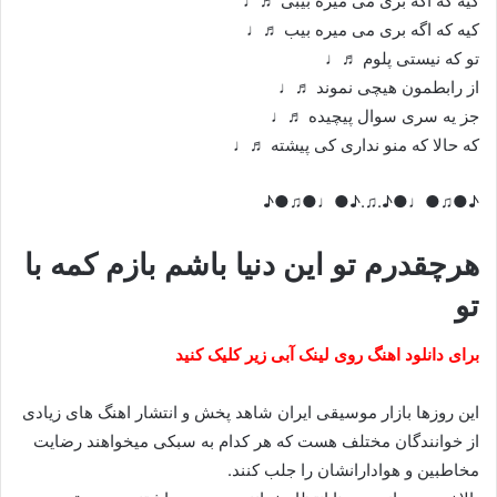
کیه که اگه بری می میره بیبی ♬♩
کیه که اگه بری می میره بیب ♬♩
تو که نیستی پلوم ♬♩
از رابطمون هیچی نموند ♬♩
جز یه سری سوال پیچیده ♬♩
که حالا که منو نداری کی پیشته ♬♩
♪●♫●♩●♪.♫.♪●♩●♫●♪
هرچقدرم تو این دنیا باشم بازم کمه با
تو
برای دانلود اهنگ روی لینک آبی زیر کلیک کنید
این روزها بازار موسیقی ایران شاهد پخش و انتشار اهنگ های زیادی
از خوانندگان مختلف هست که هر کدام به سبکی میخواهند رضایت
مخاطبین و هوادارانشان را جلب کنند.