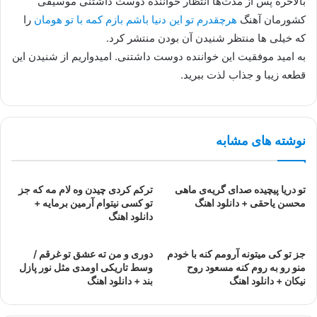
بالاخره پس از مدت‌ها انتظار خواننده دوست داشتنی موسیقی
کشورمان آهنگ
هرچقدرم تو این دنیا باشم بازم کمه با تو هومان
را
که خیلی ها منتظر شنیدن آن بودن منتشر کرد.
به امید موفقیت این خواننده دوست داشتنی. امیدواریم از شنیدن این
قطعه زیبا و جذاب لذت ببرید.
نوشته های مشابه
تو دریا پیچیده صدای گریه‌ی ماهی
ترکم کردی چیدن وه لام مه که جز
محسن یاحقی + دانلود اهنگ
تو کسی نیتوام آرمین برمایه +
دانلود اهنگ
جز تو کی میتونه آرومم کنه با خودم
دوری و من ته عشق تو غرقم /
منو رو به روم کنه مسعود روح
وسط تاریکی اومدی مثل نور پازل
نیکان + دانلود اهنگ
بند + دانلود اهنگ