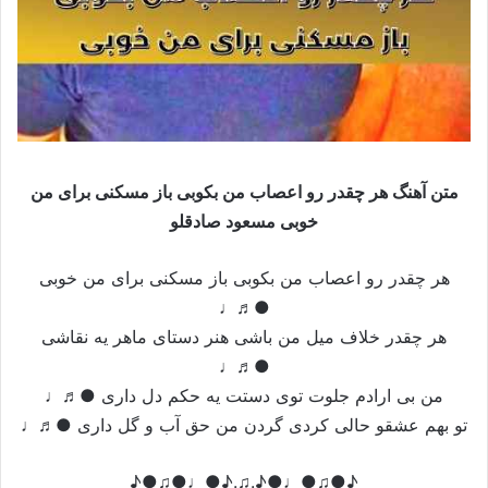
متن آهنگ هر چقدر رو اعصاب من بکوبی باز مسکنی برای من
خوبی مسعود صادقلو
هر چقدر رو اعصاب من بکوبی باز مسکنی برای من خوبی
●♬♩
هر چقدر خلاف میل من باشی هنر دستای ماهر یه نقاشی
●♬♩
من بی ارادم جلوت توی دستت یه حکم دل داری ●♬♩
تو بهم عشقو حالی کردی گردن من حق آب و گل داری ●♬♩
♪●♫●♩●♪.♫.♪●♩●♫●♪