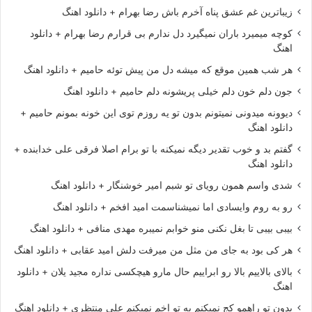
زیباترین غم عشق پناه آخرم باش رضا بهرام + دانلود اهنگ
کوچه میمیرد باران نمیگیرد دل ندارم بی قرارم رضا بهرام + دانلود
اهنگ
هر شب همین موقع که میشه دل من پیش توئه حامیم + دانلود اهنگ
جون دلم خون دلم خیلی پریشونه دلم حامیم + دانلود اهنگ
دیوونه میدونی نمیتونم بدون تو یه روزم توی این خونه بمونم حامیم +
دانلود اهنگ
گفتم بد و خوب تقدیر دیگه نمیکنه با تو برام اصلا فرقی علی خدابنده +
دانلود اهنگ
شدی واسم همون رویای تو شبم امیر خوشنگار + دانلود اهنگ
رو به روم وایسادی اما نمیشناسمت امید افخم + دانلود اهنگ
بیبی بیبی تا بغل نکنی منو خوابم نمیبره مهدی منافی + دانلود اهنگ
هر کی بود به جای من مثل من میرفت دلش امید عقابی + دانلود اهنگ
بالای بالاییم بالا رو ابراییم حال مارو هیچکسی نداره مجید یلان + دانلود
اهنگ
بدون تو راهمو کج نمیکنم به تو اخم نمیکنم علی منتظری + دانلود اهنگ