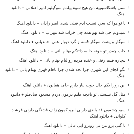
سنن باشکاسینییه من هیچ سوه بیلمم سوگیلیم امیر اصلانی + دانلود
اهنگ
با تو هوا که سرد نیست آدم قبلی شدی امیر رادان + دانلود اهنگ
نمیدونم چی شد یهو همه چی خراب شد مهراب + دانلود اهنگ
سیگار و پشت سیگار قسه و گرد دیوار علی احمدیانی + دانلود اهنگ
جات چقدر تو خونه خالیه دلتنگم بهنام بانی + دانلود اهنگ
بیچاره قلبم رفتی و خنده مرده رو لبام بهنام بانی + دانلود اهنگ
بگو کجای این شهری چرا بچه شدی چرا باهام قهری بهنام بانی + دانلود
اهنگ
این روزا یکم حال خوب نیاز دارم حامد همایون + دانلود اهنگ
مثل گل نشستی تو باغچه قلبم درمون دردم مسعود صادقلو + دانلود
اهنگ
سیو چشمون قد بلندی دارنی ابرو کمون زلف قشنگی دارنی فرشاد
کلوانی + دانلود اهنگ
تا گنی برو من تی روبرو ابی عالی + دانلود اهنگ