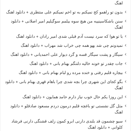
اهنگ
بدون تو راهمو کج نمیکنم به تو اخم نمیکنم علی منتظری + دانلود اهنگ
سنن باشکاسینییه من هیچ سوه بیلمم سوگیلیم امیر اصلانی + دانلود
اهنگ
با تو هوا که سرد نیست آدم قبلی شدی امیر رادان + دانلود اهنگ
نمیدونم چی شد یهو همه چی خراب شد مهراب + دانلود اهنگ
سیگار و پشت سیگار قسه و گرد دیوار علی احمدیانی + دانلود اهنگ
جات چقدر تو خونه خالیه دلتنگم بهنام بانی + دانلود اهنگ
بیچاره قلبم رفتی و خنده مرده رو لبام بهنام بانی + دانلود اهنگ
بگو کجای این شهری چرا بچه شدی چرا باهام قهری بهنام بانی + دانلود
اهنگ
این روزا یکم حال خوب نیاز دارم حامد همایون + دانلود اهنگ
مثل گل نشستی تو باغچه قلبم درمون دردم مسعود صادقلو + دانلود
اهنگ
سیو چشمون قد بلندی دارنی ابرو کمون زلف قشنگی دارنی فرشاد
کلوانی + دانلود اهنگ