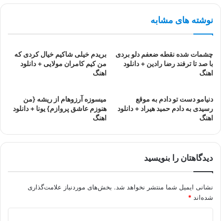
نوشته های مشابه
چشمات شده نقطه ضعفم دلو بردی
بریدم خیلی شاکیم خیال کردی که
با صد تا ترفند رضا رادین + دانلود
من کیم کامران مولایی + دانلود
اهنگ
اهنگ
دنیامو دست تو دادم به موقع
میسوزه آرزوهام از ریشه {من
رسیدی به دادم حمید هیراد + دانلود
هنوزم عاشق پروازم} یونا + دانلود
اهنگ
اهنگ
دیدگاهتان را بنویسید
نشانی ایمیل شما منتشر نخواهد شد.
بخش‌های موردنیاز علامت‌گذاری
شده‌اند
*
د