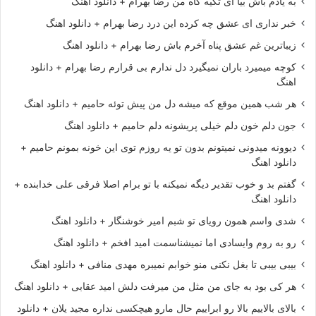
به یادم باش بیا ای تکیه گاه من رضا بهرام + دانلود اهنگ
خبر نداری ای عشق چه کرده این درد رضا بهرام + دانلود اهنگ
زیباترین غم عشق پناه آخرم باش رضا بهرام + دانلود اهنگ
کوچه میمیرد باران نمیگیرد دل ندارم بی قرارم رضا بهرام + دانلود
اهنگ
هر شب همین موقع که میشه دل من پیش توئه حامیم + دانلود اهنگ
جون دلم خون دلم خیلی پریشونه دلم حامیم + دانلود اهنگ
دیوونه میدونی نمیتونم بدون تو یه روزم توی این خونه بمونم حامیم +
دانلود اهنگ
گفتم بد و خوب تقدیر دیگه نمیکنه با تو برام اصلا فرقی علی خدابنده +
دانلود اهنگ
شدی واسم همون رویای تو شبم امیر خوشنگار + دانلود اهنگ
رو به روم وایسادی اما نمیشناسمت امید افخم + دانلود اهنگ
بیبی بیبی تا بغل نکنی منو خوابم نمیبره مهدی منافی + دانلود اهنگ
هر کی بود به جای من مثل من میرفت دلش امید عقابی + دانلود اهنگ
بالای بالاییم بالا رو ابراییم حال مارو هیچکسی نداره مجید یلان + دانلود