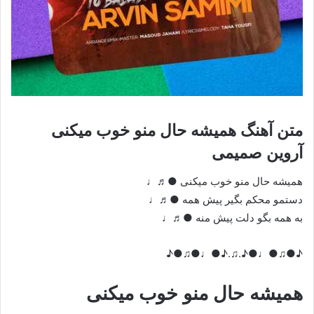
متن آهنگ همیشه حال منو خوب میکنی
آروین صمیمی
همیشه حال منو خوب میکنی ●♬♩
دستمو محکم بگیر پیش همه ●♬♩
به همه بگو دلت پیش منه ●♬♩
♪●♫●♩●♪.♫.♪●♩●♫●♪
همیشه حال منو خوب میکنی