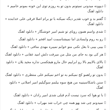
دیوونه میدونی نمیتونم بدون تو یه روزم توی این خونه بمونم حامیم +
دانلود اهنگ
گفتم بد و خوب تقدیر دیگه نمیکنه با تو برام اصلا فرقی علی خدابنده +
دانلود اهنگ
شدی واسم همون رویای تو شبم امیر خوشنگار + دانلود اهنگ
رو به روم وایسادی اما نمیشناسمت امید افخم + دانلود اهنگ
بیبی بیبی تا بغل نکنی منو خوابم نمیبره مهدی منافی + دانلود اهنگ
هر کی بود به جای من مثل من میرفت دلش امید عقابی + دانلود اهنگ
بالای بالاییم بالا رو ابراییم حال مارو هیچکسی نداره مجید یلان + دانلود
اهنگ
بدون تو راهمو کج نمیکنم به تو اخم نمیکنم علی منتظری + دانلود اهنگ
سنن باشکاسینییه من هیچ سوه بیلمم سوگیلیم امیر اصلانی + دانلود
اهنگ
با تو هوا که سرد نیست آدم قبلی شدی امیر رادان + دانلود اهنگ
نمیدونم چی شد یهو همه چی خراب شد مهراب + دانلود اهنگ