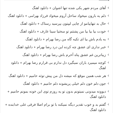
آهای مردم شهر یکی شده تنها اشوان + دانلود اهنگ
دلم یه بارون میخواد ساحل آروم میخواد فرزاد بهرامی + دانلود اهنگ
حال بد تنهاییامو از چایی لیپتون بپرسید رستاک + دانلود اهنگ
خودت بیا بیا بیا من پشتتم تو سختیا سینا عارف + دانلود اهنگ
به یادم باش بیا ای تکیه گاه من رضا بهرام + دانلود اهنگ
خبر نداری ای عشق چه کرده این درد رضا بهرام + دانلود اهنگ
زیباترین غم عشق پناه آخرم باش رضا بهرام + دانلود اهنگ
کوچه میمیرد باران نمیگیرد دل ندارم بی قرارم رضا بهرام + دانلود
اهنگ
هر شب همین موقع که میشه دل من پیش توئه حامیم + دانلود اهنگ
جون دلم خون دلم خیلی پریشونه دلم حامیم + دانلود اهنگ
دیوونه میدونی نمیتونم بدون تو یه روزم توی این خونه بمونم حامیم +
دانلود اهنگ
گفتم بد و خوب تقدیر دیگه نمیکنه با تو برام اصلا فرقی علی خدابنده +
دانلود اهنگ