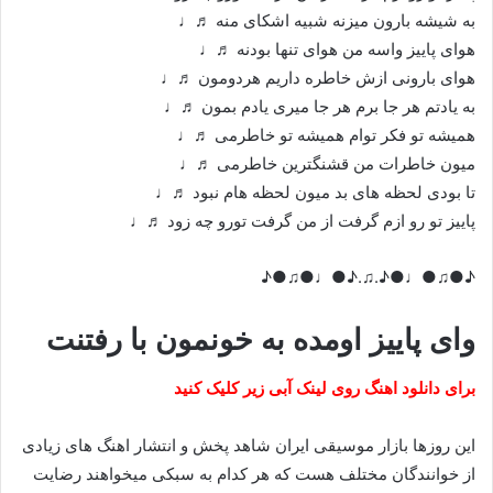
به شیشه بارون میزنه شبیه اشکای منه ♬♩
هوای پاییز واسه من هوای تنها بودنه ♬♩
هوای بارونی ازش خاطره داریم هردومون ♬♩
به یادتم هر جا برم هر جا میری یادم بمون ♬♩
همیشه تو فکر توام همیشه تو خاطرمی ♬♩
میون خاطرات من قشنگترین خاطرمی ♬♩
تا بودی لحظه های بد میون لحظه هام نبود ♬♩
پاییز تو رو ازم گرفت از من گرفت تورو چه زود ♬♩
♪●♫●♩●♪.♫.♪●♩●♫●♪
وای پاییز اومده به خونمون با رفتنت
برای دانلود اهنگ روی لینک آبی زیر کلیک کنید
این روزها بازار موسیقی ایران شاهد پخش و انتشار اهنگ های زیادی
از خوانندگان مختلف هست که هر کدام به سبکی میخواهند رضایت