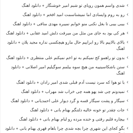
شدی واسم همون رویای تو شبم امیر خوشنگار + دانلود اهنگ
رو به روم وایسادی اما نمیشناسمت امید افخم + دانلود اهنگ
بیبی بیبی تا بغل نکنی منو خوابم نمیبره مهدی منافی + دانلود اهنگ
هر کی بود به جای من مثل من میرفت دلش امید عقابی + دانلود اهنگ
بالای بالاییم بالا رو ابراییم حال مارو هیچکسی نداره مجید یلان + دانلود
اهنگ
بدون تو راهمو کج نمیکنم به تو اخم نمیکنم علی منتظری + دانلود اهنگ
سنن باشکاسینییه من هیچ سوه بیلمم سوگیلیم امیر اصلانی + دانلود
اهنگ
با تو هوا که سرد نیست آدم قبلی شدی امیر رادان + دانلود اهنگ
نمیدونم چی شد یهو همه چی خراب شد مهراب + دانلود اهنگ
سیگار و پشت سیگار قسه و گرد دیوار علی احمدیانی + دانلود اهنگ
جات چقدر تو خونه خالیه دلتنگم بهنام بانی + دانلود اهنگ
بیچاره قلبم رفتی و خنده مرده رو لبام بهنام بانی + دانلود اهنگ
بگو کجای این شهری چرا بچه شدی چرا باهام قهری بهنام بانی + دانلود