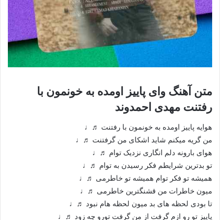
متن آهنگ وای پاییز اومده به خونمون با
رفتنت مهدی احمدوند
هوایه پاییز اومده به خونمون با رفتنت ♬♩
من گریه میکنم شاید اشکای من گرفتنت ♬♩
هوای بارونه دلم انگاری نزدیک توام ♬♩
تو بدترین شرایطم فکر رسیدن به توام ♬♩
همیشه تو فکر توام همیشه تو خاطرمی ♬♩
میون خاطرات من قشنگترین خاطرمی ♬♩
تا بودی لحظه های بد میون لحظه هام نبود ♬♩
پاییز تو رو ازم گرفت از من گرفت تورو چه زود ♬♩