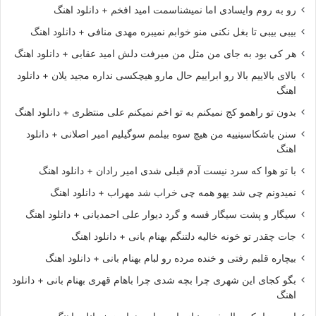
رو به روم وایسادی اما نمیشناسمت امید افخم + دانلود اهنگ
بیبی بیبی تا بغل نکنی منو خوابم نمیبره مهدی منافی + دانلود اهنگ
هر کی بود به جای من مثل من میرفت دلش امید عقابی + دانلود اهنگ
بالای بالاییم بالا رو ابراییم حال مارو هیچکسی نداره مجید یلان + دانلود
اهنگ
بدون تو راهمو کج نمیکنم به تو اخم نمیکنم علی منتظری + دانلود اهنگ
سنن باشکاسینییه من هیچ سوه بیلمم سوگیلیم امیر اصلانی + دانلود
اهنگ
با تو هوا که سرد نیست آدم قبلی شدی امیر رادان + دانلود اهنگ
نمیدونم چی شد یهو همه چی خراب شد مهراب + دانلود اهنگ
سیگار و پشت سیگار قسه و گرد دیوار علی احمدیانی + دانلود اهنگ
جات چقدر تو خونه خالیه دلتنگم بهنام بانی + دانلود اهنگ
بیچاره قلبم رفتی و خنده مرده رو لبام بهنام بانی + دانلود اهنگ
بگو کجای این شهری چرا بچه شدی چرا باهام قهری بهنام بانی + دانلود
اهنگ