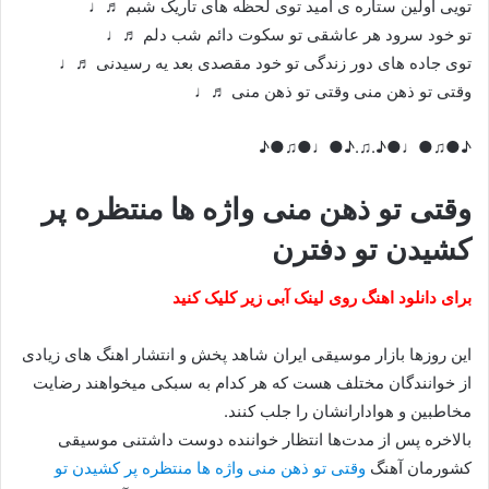
تویی اولین ستاره ی امید توی لحظه های تاریک شبم ♬♩
تو خود سرود هر عاشقی تو سکوت دائم شب دلم ♬♩
توی جاده های دور زندگی تو خود مقصدی بعد یه رسیدنی ♬♩
وقتی تو ذهن منی وقتی تو ذهن منی ♬♩
♪●♫●♩●♪.♫.♪●♩●♫●♪
وقتی تو ذهن منی واژه ها منتظره پر
کشیدن تو دفترن
برای دانلود اهنگ روی لینک آبی زیر کلیک کنید
این روزها بازار موسیقی ایران شاهد پخش و انتشار اهنگ های زیادی
از خوانندگان مختلف هست که هر کدام به سبکی میخواهند رضایت
مخاطبین و هوادارانشان را جلب کنند.
بالاخره پس از مدت‌ها انتظار خواننده دوست داشتنی موسیقی
کشورمان آهنگ
وقتی تو ذهن منی واژه ها منتظره پر کشیدن تو