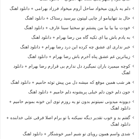
دلم یه بارون میخواد ساحل آروم میخواد فرزاد بهرامی + دانلود اهنگ
حال بد تنهاییامو از چایی لیپتون بپرسید رستاک + دانلود اهنگ
خودت بیا بیا بیا من پشتتم تو سختیا سینا عارف + دانلود اهنگ
به یادم باش بیا ای تکیه گاه من رضا بهرام + دانلود اهنگ
خبر نداری ای عشق چه کرده این درد رضا بهرام + دانلود اهنگ
زیباترین غم عشق پناه آخرم باش رضا بهرام + دانلود اهنگ
کوچه میمیرد باران نمیگیرد دل ندارم بی قرارم رضا بهرام + دانلود
اهنگ
هر شب همین موقع که میشه دل من پیش توئه حامیم + دانلود اهنگ
جون دلم خون دلم خیلی پریشونه دلم حامیم + دانلود اهنگ
دیوونه میدونی نمیتونم بدون تو یه روزم توی این خونه بمونم حامیم +
دانلود اهنگ
گفتم بد و خوب تقدیر دیگه نمیکنه با تو برام اصلا فرقی علی خدابنده +
دانلود اهنگ
شدی واسم همون رویای تو شبم امیر خوشنگار + دانلود اهنگ