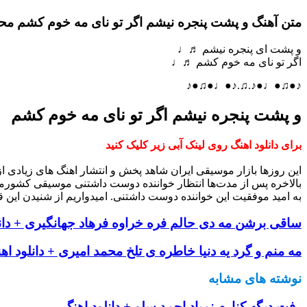
متن آهنگ و پشت پنجره نیشم اگر تو نای مه خوم کشم مح
و پشت ای پنجره نیشم ♬♩
اگر تو نای مه خوم کشم ♬♩
♪●♫●♩●♪.♫.♪●♩●♫●♪
و پشت پنجره نیشم اگر تو نای مه خوم کشم
برای دانلود اهنگ روی لینک آبی زیر کلیک کنید
این روزها بازار موسیقی ایران شاهد پخش و انتشار اهنگ های زیادی 
بالاخره پس از مدت‌ها انتظار خواننده دوست داشتنی موسیقی کشورم
به امید موفقیت این خواننده دوست داشتنی. امیدواریم از شنیدن این ق
ساقی برشن مه دی حالم فره خراوه فرهاد جهانگیری + دان
مه منم و گرد یه دنیا خاطره ی تلخ محمد امیری + دانلود اه
نوشته های مشابه
رفت دیگه کنارم نمیاد احمد سلو + دانلود اهنگ