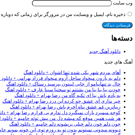
وب‌ سایت
ذخیره نام، ایمیل و وبسایت من در مرورگر برای زمانی که دوباره 
دسته‌ها
دانلود آهنگ جدید
آهنگ های جدید
آهای مردم شهر یکی شده تنها اشوان + دانلود اهنگ
دلم یه بارون میخواد ساحل آروم میخواد فرزاد بهرامی + دانلود 
حال بد تنهاییامو از چایی لیپتون بپرسید رستاک + دانلود اهنگ
خودت بیا بیا بیا من پشتتم تو سختیا سینا عارف + دانلود اهنگ
به یادم باش بیا ای تکیه گاه من رضا بهرام + دانلود اهنگ
خبر نداری ای عشق چه کرده این درد رضا بهرام + دانلود اهنگ
زیباترین غم عشق پناه آخرم باش رضا بهرام + دانلود اهنگ
کوچه میمیرد باران نمیگیرد دل ندارم بی قرارم رضا بهرام + دانل
هر شب همین موقع که میشه دل من پیش توئه حامیم + دانلود ا
جون دلم خون دلم خیلی پریشونه دلم حامیم + دانلود اهنگ
دیوونه میدونی نمیتونم بدون تو یه روزم توی این خونه بمونم حام