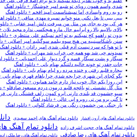
گفتم بد و خوب تقدیر دیگه نمیکنه با تو برام اصلا فرقی علی خداب
شدی واسم همون رویای تو شبم امیر خوشنگار + دانلود اهنگ
رو به روم وایسادی اما نمیشناسمت امید افخم + دانلود اهنگ
بیبی بیبی تا بغل نکنی منو خوابم نمیبره مهدی منافی + دانلود اه
هر کی بود به جای من مثل من میرفت دلش امید عقابی + دانلود
بالای بالاییم بالا رو ابراییم حال مارو هیچکسی نداره مجید یلان +
بدون تو راهمو کج نمیکنم به تو اخم نمیکنم علی منتظری + دانلو
سنن باشکاسینییه من هیچ سوه بیلمم سوگیلیم امیر اصلانی + دان
با تو هوا که سرد نیست آدم قبلی شدی امیر رادان + دانلود اهنگ
نمیدونم چی شد یهو همه چی خراب شد مهراب + دانلود اهنگ
سیگار و پشت سیگار قسه و گرد دیوار علی احمدیانی + دانلود ا
جات چقدر تو خونه خالیه دلتنگم بهنام بانی + دانلود اهنگ
بیچاره قلبم رفتی و خنده مرده رو لبام بهنام بانی + دانلود اهنگ
بگو کجای این شهری چرا بچه شدی چرا باهام قهری بهنام بانی + 
این روزا یکم حال خوب نیاز دارم حامد همایون + دانلود اهنگ
مثل گل نشستی تو باغچه قلبم درمون دردم مسعود صادقلو + دان
سیو چشمون قد بلندی دارنی ابرو کمون زلف قشنگی دارنی فرشاد
تا گنی برو من تی روبرو ابی عالی + دانلود اهنگ
یار جنگی من چشمون رنگی من فرشاد کلوانی + دانلود اهنگ
دانل
دانلود تمام آهنگ های احمد سعیدی
دانلود تمام آهنگ های آرون افشار
دانلود تمام آهنگ ها
دانلود تمام آهنگ های حجت اشرف زاده
دانلود تمام آهنگ های رضا صادقی
دانلود تمام آهنگ های رضا ملک زاده