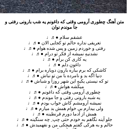
آهنگ چطوری آرومی وقتی که داغونم یه شب بارونی رفتی و
جا موندم نوان
عشقم سلام ●♬♩
تعریفی نداره حالم تو کجایی الان ●♬♩
رفتی و خوردم زمین و پس شده هوام ●♬♩
نشدنیهِ نمیشه از فکر تو درام ●♬♩
یه کاری کن برام ●♬♩
داغونِ دلم ●♬♩
کاشکی که برم بباره بارون دوباره برام ●♬♩
دنیا اگه بد و نامرده با من تو نباش ●♬♩
تو که نیستی یکیه این شهر روزا و شباش ●♬♩
میکُشه هواش ●♬♩
چطوری آرومی وقتی که داغونم ●♬♩
یه شبه بارونی رفتی و جا موندم ●♬♩
نمیشه آرومشم کاش خواب بودم ●♬♩
ولی بیدارم بی خوام همش بد میارم ●♬♩
همش از آدما دورم قرنطینه ●♬♩
جلو آینه نگاهم به خودم حتی چپ ِ چه سنگینه ●♬♩
حالم و به هرکی گفتم هیچکی من و نفهمیدش ●♬♩