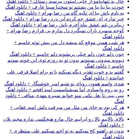
حال بد تنهاییامو از چایی لیپتون بپرسید رستاک + دانلود اهنگ
خودت بیا بیا بیا من پشتتم تو سختیا سینا عارف + دانلود اهنگ
به یادم باش بیا ای تکیه گاه من رضا بهرام + دانلود اهنگ
خبر نداری ای عشق چه کرده این درد رضا بهرام + دانلود اهنگ
زیباترین غم عشق پناه آخرم باش رضا بهرام + دانلود اهنگ
کوچه میمیرد باران نمیگیرد دل ندارم بی قرارم رضا بهرام +
دانلود اهنگ
هر شب همین موقع که میشه دل من پیش توئه حامیم +
دانلود اهنگ
جون دلم خون دلم خیلی پریشونه دلم حامیم + دانلود اهنگ
دیوونه میدونی نمیتونم بدون تو یه روزم توی این خونه بمونم
حامیم + دانلود اهنگ
گفتم بد و خوب تقدیر دیگه نمیکنه با تو برام اصلا فرقی علی
خدابنده + دانلود اهنگ
شدی واسم همون رویای تو شبم امیر خوشنگار + دانلود اهنگ
رو به روم وایسادی اما نمیشناسمت امید افخم + دانلود اهنگ
بیبی بیبی تا بغل نکنی منو خوابم نمیبره مهدی منافی + دانلود
اهنگ
هر کی بود به جای من مثل من میرفت دلش امید عقابی +
دانلود اهنگ
بالای بالاییم بالا رو ابراییم حال مارو هیچکسی نداره مجید یلان
+ دانلود اهنگ
بدون تو راهمو کج نمیکنم به تو اخم نمیکنم علی منتظری +
دانلود اهنگ