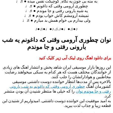
به منه بی جون یه نگاه ِ کوچیکت نفس میده ●♬♩
چطوری آرومی وقتی که داغونم ●♬♩
یه شبه بارونی رفتی و جا موندم ●♬♩
نمیشه آرومشم کاش خواب بودم ●♬♩
ولی بیدارم بی خوام همش بد میارم ●♬♩
♪●♫●♩●♪.♫.♪●♩●♫●♪
ن چطوری آرومی وقتی که داغونم یه شب
بارونی رفتی و جا موندم
دانلود اهنگ روی لینک آبی زیر کلیک کنید
وزها بازار موسیقی ایران شاهد پخش و انتشار اهنگ های زیادی
انندگان مختلف هست که هر کدام به سبکی میخواهند رضایت
ین و هوادارانشان را جلب کنند.
ره پس از مدت‌ها انتظار خواننده دوست داشتنی موسیقی
مان آهنگ
چطوری آرومی وقتی که داغونم یه شب بارونی
و جا موندم نوان
را که خیلی ها منتظر شنیدن آن بودن منتشر
ید موفقیت این خواننده دوست داشتنی. امیدواریم از شنیدن این
زیبا و جذاب لذت ببرید.