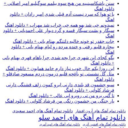
سنن باشکاسینییه من هیچ سوه بیلمم سوگیلیم امیر اصلانی +
دانلود اهنگ
با تو هوا که سرد نیست آدم قبلی شدی امیر رادان + دانلود
اهنگ
نمیدونم چی شد یهو همه چی خراب شد مهراب + دانلود اهنگ
سیگار و پشت سیگار قسه و گرد دیوار علی احمدیانی + دانلود
اهنگ
جات چقدر تو خونه خالیه دلتنگم بهنام بانی + دانلود اهنگ
بیچاره قلبم رفتی و خنده مرده رو لبام بهنام بانی + دانلود
اهنگ
بگو کجای این شهری چرا بچه شدی چرا باهام قهری بهنام بانی
+ دانلود اهنگ
این روزا یکم حال خوب نیاز دارم حامد همایون + دانلود اهنگ
مثل گل نشستی تو باغچه قلبم درمون دردم مسعود صادقلو +
دانلود اهنگ
سیو چشمون قد بلندی دارنی ابرو کمون زلف قشنگی دارنی
فرشاد کلوانی + دانلود اهنگ
تا گنی برو من تی روبرو ابی عالی + دانلود اهنگ
یار جنگی من چشمون رنگی من فرشاد کلوانی + دانلود اهنگ
دانلود تمام آهنگ های احمد سعیدی
 تمام آهنگ های آرون افشار
ود تمام آهنگ های احمد سلو
تمام آهنگ های افشین آذری
دانلود تمام آهنگ های امید آمری