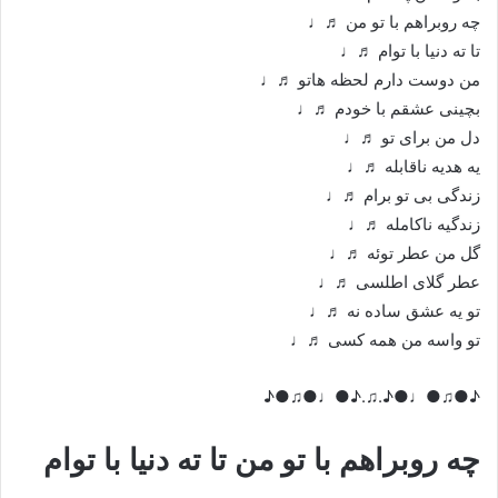
چه روبراهم با تو من ♬♩
تا ته دنیا با توام ♬♩
من دوست دارم لحظه هاتو ♬♩
بچینی عشقم با خودم ♬♩
دل من برای تو ♬♩
یه هدیه ناقابله ♬♩
زندگی بی تو برام ♬♩
زندگیه ناکامله ♬♩
گل من عطر توئه ♬♩
عطر گلای اطلسی ♬♩
تو یه عشق ساده نه ♬♩
تو واسه من همه کسی ♬♩
♪●♫●♩●♪.♫.♪●♩●♫●♪
چه روبراهم با تو من تا ته دنیا با توام