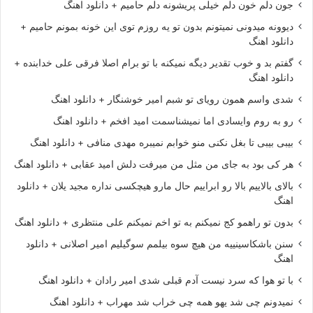
جون دلم خون دلم خیلی پریشونه دلم حامیم + دانلود اهنگ
دیوونه میدونی نمیتونم بدون تو یه روزم توی این خونه بمونم حامیم +
دانلود اهنگ
گفتم بد و خوب تقدیر دیگه نمیکنه با تو برام اصلا فرقی علی خدابنده +
دانلود اهنگ
شدی واسم همون رویای تو شبم امیر خوشنگار + دانلود اهنگ
رو به روم وایسادی اما نمیشناسمت امید افخم + دانلود اهنگ
بیبی بیبی تا بغل نکنی منو خوابم نمیبره مهدی منافی + دانلود اهنگ
هر کی بود به جای من مثل من میرفت دلش امید عقابی + دانلود اهنگ
بالای بالاییم بالا رو ابراییم حال مارو هیچکسی نداره مجید یلان + دانلود
اهنگ
بدون تو راهمو کج نمیکنم به تو اخم نمیکنم علی منتظری + دانلود اهنگ
سنن باشکاسینییه من هیچ سوه بیلمم سوگیلیم امیر اصلانی + دانلود
اهنگ
با تو هوا که سرد نیست آدم قبلی شدی امیر رادان + دانلود اهنگ
نمیدونم چی شد یهو همه چی خراب شد مهراب + دانلود اهنگ