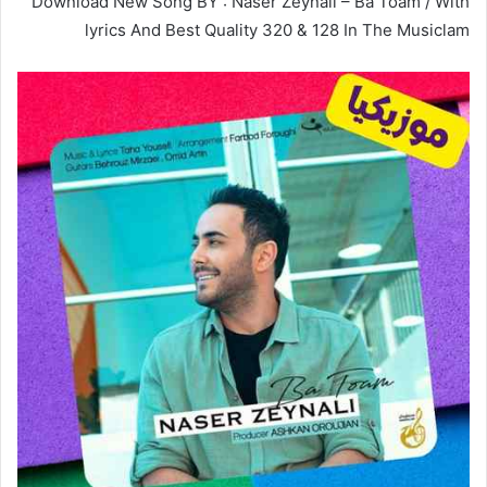
Download New Song BY : Naser Zeynali – Ba Toam / With
lyrics And Best Quality 320 & 128 In The Musiclam