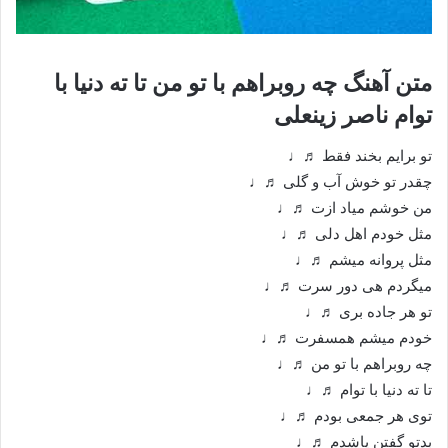
متن آهنگ چه روبراهم با تو من تا ته دنیا با
توام ناصر زینعلی
تو برایم بخند فقط ♬♩
چقدر تو خوش آب و گلی ♬♩
من خوشم میاد ازت ♬♩
مثل خودم اهل دلی ♬♩
مثل پروانه میشم ♬♩
میگردم هی دور سرت ♬♩
تو هر جاده بری ♬♩
خودم میشم همسفرت ♬♩
چه روبراهم با تو من ♬♩
تا ته دنیا با توام ♬♩
توی هر جمعی بودم ♬♩
بدتو گفتن پاشدم ♬♩