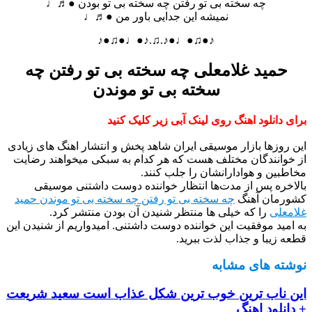
چه سخته بی تو رفتن چه سخته بی تو بودن ●♬♩
نمیشه این جدایی باور من ●♬♩
♪●♫●♩●♪.♫.♪●♩●♫●♪
حمید غلامعلی چه سخته بی تو رفتن چه
سخته بی تو موندن
برای دانلود اهنگ روی لینک آبی زیر کلیک کنید
این روزها بازار موسیقی ایران شاهد پخش و انتشار اهنگ های زیادی
از خوانندگان مختلف هست که هر کدام به سبکی میخواهند رضایت
مخاطبین و هوادارانشان را جلب کنند.
بالاخره پس از مدت‌ها انتظار خواننده دوست داشتنی موسیقی
کشورمان آهنگ
چه سخته بی تو رفتن چه سخته بی تو موندن حمید
غلامعلی
را که خیلی ها منتظر شنیدن آن بودن منتشر کرد.
به امید موفقیت این خواننده دوست داشتنی. امیدواریم از شنیدن این
قطعه زیبا و جذاب لذت ببرید.
نوشته های مشابه
این ناب ترین خوب ترین شکل عذاب است سعید شریعت
+ دانلود اهنگ