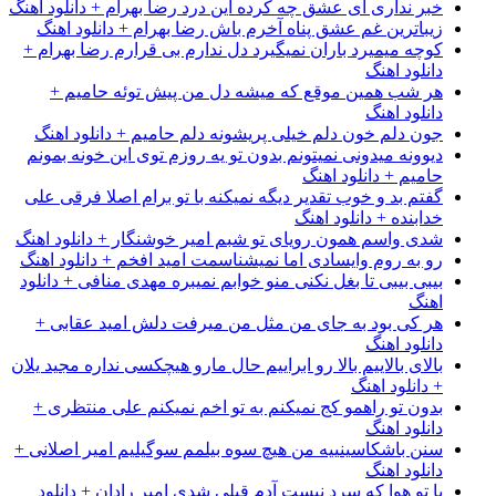
خبر نداری ای عشق چه کرده این درد رضا بهرام + دانلود اهنگ
زیباترین غم عشق پناه آخرم باش رضا بهرام + دانلود اهنگ
کوچه میمیرد باران نمیگیرد دل ندارم بی قرارم رضا بهرام +
دانلود اهنگ
هر شب همین موقع که میشه دل من پیش توئه حامیم +
دانلود اهنگ
جون دلم خون دلم خیلی پریشونه دلم حامیم + دانلود اهنگ
دیوونه میدونی نمیتونم بدون تو یه روزم توی این خونه بمونم
حامیم + دانلود اهنگ
گفتم بد و خوب تقدیر دیگه نمیکنه با تو برام اصلا فرقی علی
خدابنده + دانلود اهنگ
شدی واسم همون رویای تو شبم امیر خوشنگار + دانلود اهنگ
رو به روم وایسادی اما نمیشناسمت امید افخم + دانلود اهنگ
بیبی بیبی تا بغل نکنی منو خوابم نمیبره مهدی منافی + دانلود
اهنگ
هر کی بود به جای من مثل من میرفت دلش امید عقابی +
دانلود اهنگ
بالای بالاییم بالا رو ابراییم حال مارو هیچکسی نداره مجید یلان
+ دانلود اهنگ
بدون تو راهمو کج نمیکنم به تو اخم نمیکنم علی منتظری +
دانلود اهنگ
سنن باشکاسینییه من هیچ سوه بیلمم سوگیلیم امیر اصلانی +
دانلود اهنگ
با تو هوا که سرد نیست آدم قبلی شدی امیر رادان + دانلود