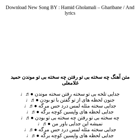
Download New Song BY : Hamid Gholamali – Gharibane /
And
lyrics
متن آهنگ چه سخته بی تو رفتن چه سخته بی تو موندن حمید
غلامعلی
جدایی تلخه بی تو سخته رفتن سخته موندن ●♬♩
جنون لحظه های از تو گفتن با تو بودن ●♬♩
جدایی سخته مثله لمس درد حس مرگه ●♬♩
جدایی لحظه های واپسین کوچه برگه ●♬♩
چه سخته بی تو رفتن چه سخته بی تو بودن ●♬♩
نمیشه این جدایی باور من ●♬♩
جدایی سخته مثله لمس درد حس مرگه ●♬♩
جدایی لحظه های واپسین کوچه برگه ●♬♩