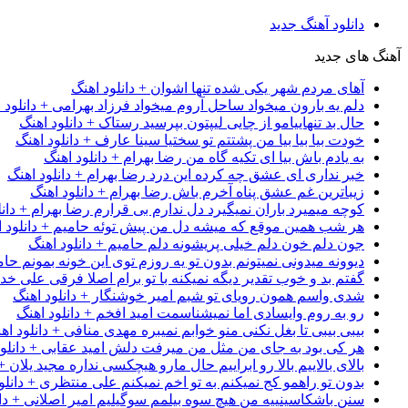
دانلود آهنگ جدید
آهنگ های جدید
آهای مردم شهر یکی شده تنها اشوان + دانلود اهنگ
دلم یه بارون میخواد ساحل آروم میخواد فرزاد بهرامی + دانلود 
حال بد تنهاییامو از چایی لیپتون بپرسید رستاک + دانلود اهنگ
خودت بیا بیا بیا من پشتتم تو سختیا سینا عارف + دانلود اهنگ
به یادم باش بیا ای تکیه گاه من رضا بهرام + دانلود اهنگ
خبر نداری ای عشق چه کرده این درد رضا بهرام + دانلود اهنگ
زیباترین غم عشق پناه آخرم باش رضا بهرام + دانلود اهنگ
کوچه میمیرد باران نمیگیرد دل ندارم بی قرارم رضا بهرام + دانل
هر شب همین موقع که میشه دل من پیش توئه حامیم + دانلود ا
جون دلم خون دلم خیلی پریشونه دلم حامیم + دانلود اهنگ
دیوونه میدونی نمیتونم بدون تو یه روزم توی این خونه بمونم حام
گفتم بد و خوب تقدیر دیگه نمیکنه با تو برام اصلا فرقی علی خداب
شدی واسم همون رویای تو شبم امیر خوشنگار + دانلود اهنگ
رو به روم وایسادی اما نمیشناسمت امید افخم + دانلود اهنگ
بیبی بیبی تا بغل نکنی منو خوابم نمیبره مهدی منافی + دانلود اه
هر کی بود به جای من مثل من میرفت دلش امید عقابی + دانلود
بالای بالاییم بالا رو ابراییم حال مارو هیچکسی نداره مجید یلان +
بدون تو راهمو کج نمیکنم به تو اخم نمیکنم علی منتظری + دانلو
سنن باشکاسینییه من هیچ سوه بیلمم سوگیلیم امیر اصلانی + دان