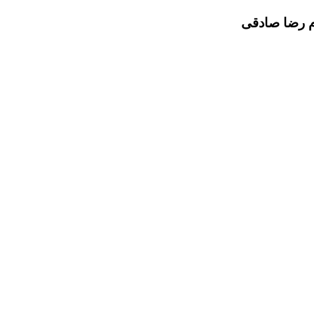
م رضا صادقی