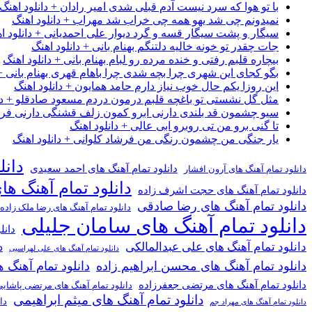
با تو هوا که سرد نیست آدم قبلی شدی امیر رادان + دانلود اهنگ
نمیدونم چی شد یهو همه چی خراب شد مهراب + دانلود اهنگ
سیگار و پشت سیگار قسه و گرد دیوار علی احمدیانی + دانلود ا
جات چقدر تو خونه خالیه دلتنگم بهنام بانی + دانلود اهنگ
بیچاره قلبم رفتی و خنده مرده رو لبام بهنام بانی + دانلود اهنگ
بگو کجای این شهری چرا بچه شدی چرا باهام قهری بهنام بانی + 
این روزا یکم حال خوب نیاز دارم حامد همایون + دانلود اهنگ
مثل گل نشستی تو باغچه قلبم درمون دردم مسعود صادقلو + دان
سیو چشمون قد بلندی دارنی ابرو کمون زلف قشنگی دارنی فرشاد
تا گنی برو من تی روبرو ابی عالی + دانلود اهنگ
یار جنگی من چشمون رنگی من فرشاد کلوانی + دانلود اهنگ
دانل
دانلود تمام آهنگ های احمد سعیدی
دانلود تمام آهنگ های آرون افشار
دانلود تمام آهنگ ها
دانلود تمام آهنگ های حجت اشرف زاده
دانلود تمام آهنگ های رضا صادقی
دانلود تمام آهنگ های رضا ملک زاده
دانلود تمام آهنگ های سامان جلیلی
دانل
دانلود تمام آهنگ های علی عبدالمالکی
د
دانلود تمام آهنگ های علی لهراسبی
دانلود تمام آهنگ های محسن ابراهیم زاده
دانلود تمام آهن
دانلود تمام آهنگ های مرتضی جعفرزاده
دانلود تمام آهنگ های مرتضی پاشای
دانلود تمام آهنگ های میثم ابراهیمی
دا
دانلود تمام آهنگ های مهراد جم