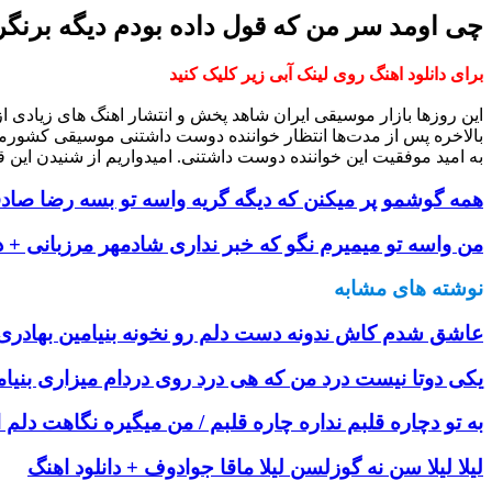
چی اومد سر من که قول داده بودم دیگه برنگر
برای دانلود اهنگ روی لینک آبی زیر کلیک کنید
این روزها بازار موسیقی ایران شاهد پخش و انتشار اهنگ های زیادی 
بالاخره پس از مدت‌ها انتظار خواننده دوست داشتنی موسیقی کشورم
به امید موفقیت این خواننده دوست داشتنی. امیدواریم از شنیدن این ق
همه گوشمو پر میکنن که دیگه گریه واسه تو بسه رضا صادق
من واسه تو میمیرم نگو که خبر نداری شادمهر مرزبانی + دا
نوشته های مشابه
عاشق شدم کاش ندونه دست دلم رو نخونه بنیامین بهادری +
یکی دوتا نیست درد من که هی درد روی دردام میزاری بنیام
به تو دچاره قلبم نداره چاره قلبم / من میگیره نگاهت دلم 
لیلا لیلا سن نه گوزلسن لیلا ماقا جوادوف + دانلود اهنگ