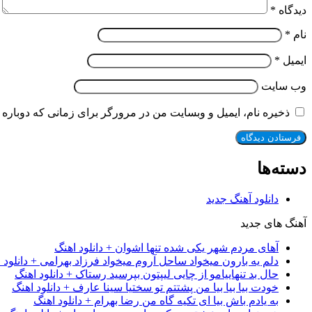
دیدگاه
*
نام
*
ایمیل
*
وب‌ سایت
ذخیره نام، ایمیل و وبسایت من در مرورگر برای زمانی که دوباره 
دسته‌ها
دانلود آهنگ جدید
آهنگ های جدید
آهای مردم شهر یکی شده تنها اشوان + دانلود اهنگ
دلم یه بارون میخواد ساحل آروم میخواد فرزاد بهرامی + دانلود 
حال بد تنهاییامو از چایی لیپتون بپرسید رستاک + دانلود اهنگ
خودت بیا بیا بیا من پشتتم تو سختیا سینا عارف + دانلود اهنگ
به یادم باش بیا ای تکیه گاه من رضا بهرام + دانلود اهنگ