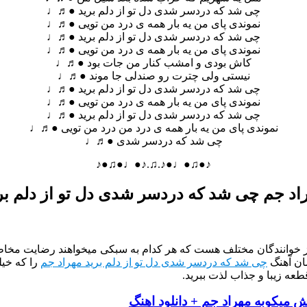
چی شد که دردسر شدی دل تو از دلم برید ●♬♩
نموندی پای من یه بار همه ی درد من تویی ●♬♩
چی شد که دردسر شدی دل تو از دلم برید ●♬♩
نموندی پای من یه بار همه ی درد من تویی ●♬♩
کاش بودی و امشب کنار من جات بود ●♬♩
نیستی ولی چترت رو صندلی جا موند ●♬♩
چی شد که دردسر شدی دل تو از دلم برید ●♬♩
نموندی پای من یه بار همه ی درد من تویی ●♬♩
چی شد که دردسر شدی دل تو از دلم برید ●♬♩
نموندی پای من یه بار همه ی درد من درد من تویی ●♬♩
چی شد که دردسر شدی ●♬♩
♪●♫●♩●♪.♫.♪●♩●♫●♪
اد جم چی شد که دردسر شدی دل تو از دلم بر
از خوانندگان مختلف هست که هر کدام به سبکی میخواهند رضایت مخاطب
ان آهنگ
چی شد که دردسر شدی دل تو از دلم برید مهراد جم
را که خیل
طعه زیبا و جذاب لذت ببرید.
 میکوبه مهراد جم + دانلود اهنگ