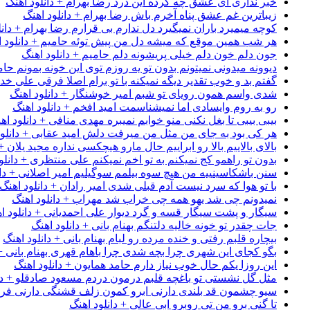
خبر نداری ای عشق چه کرده این درد رضا بهرام + دانلود اهنگ
زیباترین غم عشق پناه آخرم باش رضا بهرام + دانلود اهنگ
کوچه میمیرد باران نمیگیرد دل ندارم بی قرارم رضا بهرام + دانل
هر شب همین موقع که میشه دل من پیش توئه حامیم + دانلود ا
جون دلم خون دلم خیلی پریشونه دلم حامیم + دانلود اهنگ
دیوونه میدونی نمیتونم بدون تو یه روزم توی این خونه بمونم حام
گفتم بد و خوب تقدیر دیگه نمیکنه با تو برام اصلا فرقی علی خداب
شدی واسم همون رویای تو شبم امیر خوشنگار + دانلود اهنگ
رو به روم وایسادی اما نمیشناسمت امید افخم + دانلود اهنگ
بیبی بیبی تا بغل نکنی منو خوابم نمیبره مهدی منافی + دانلود اه
هر کی بود به جای من مثل من میرفت دلش امید عقابی + دانلود
بالای بالاییم بالا رو ابراییم حال مارو هیچکسی نداره مجید یلان +
بدون تو راهمو کج نمیکنم به تو اخم نمیکنم علی منتظری + دانلو
سنن باشکاسینییه من هیچ سوه بیلمم سوگیلیم امیر اصلانی + دان
با تو هوا که سرد نیست آدم قبلی شدی امیر رادان + دانلود اهنگ
نمیدونم چی شد یهو همه چی خراب شد مهراب + دانلود اهنگ
سیگار و پشت سیگار قسه و گرد دیوار علی احمدیانی + دانلود ا
جات چقدر تو خونه خالیه دلتنگم بهنام بانی + دانلود اهنگ
بیچاره قلبم رفتی و خنده مرده رو لبام بهنام بانی + دانلود اهنگ
بگو کجای این شهری چرا بچه شدی چرا باهام قهری بهنام بانی + 
این روزا یکم حال خوب نیاز دارم حامد همایون + دانلود اهنگ
مثل گل نشستی تو باغچه قلبم درمون دردم مسعود صادقلو + دان
سیو چشمون قد بلندی دارنی ابرو کمون زلف قشنگی دارنی فرشاد
تا گنی برو من تی روبرو ابی عالی + دانلود اهنگ