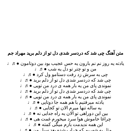
متن آهنگ چی شد که دردسر شدی دل تو از دلم برید مهراد جم
یادته یه روز نم نم بارون یه حس عجیب بود بین دوتامون ●♬♩
من و تو چتر تو دل یه شب ●♬♩
چی به سرش زد رفت دستامو ول کرد ●♬♩
چی شد که دردسر شدی دل تو از دلم برید ●♬♩
نموندی پای من یه بار همه ی درد من تویی ●♬♩
چی شد که دردسر شدی دل تو از دلم برید ●♬♩
نموندی پای من یه بار همه ی درد من تویی ●♬♩
یادته میرفتیم با هم همه جا دوتایی ●♬♩
یه ساله تنها میرم الان تو کجایی ●♬♩
بین این دوراهی تو الان یه راه جدایی نه ●♬♩
چراغا خاموش هوا سرد میخورم غمت هی ●♬♩
این همه ندیدمت بازم میگی کمته ●♬♩
مثل یه شهریم که خراب شده بعد سیل من ●♬♩