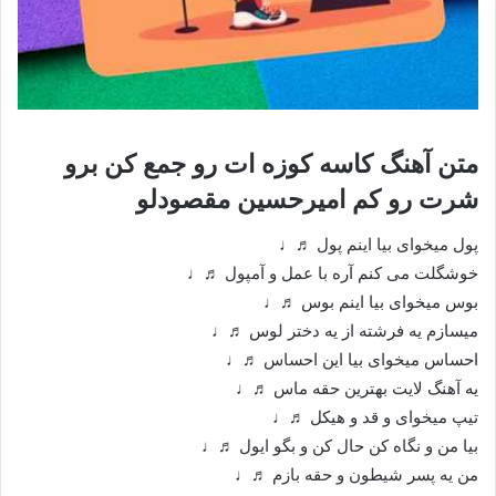
متن آهنگ کاسه کوزه ات رو جمع کن برو
شرت رو کم امیرحسین مقصودلو
پول میخوای بیا اینم پول ♬♩
خوشگلت می کنم آره با عمل و آمپول ♬♩
بوس میخوای بیا اینم بوس ♬♩
میسازم یه فرشته از یه دختر لوس ♬♩
احساس میخوای بیا این احساس ♬♩
یه آهنگ لایت بهترین حقه ماس ♬♩
تیپ میخوای و قد و هیکل ♬♩
بیا من و نگاه کن حال کن و بگو ایول ♬♩
من یه پسر شیطون و حقه بازم ♬♩