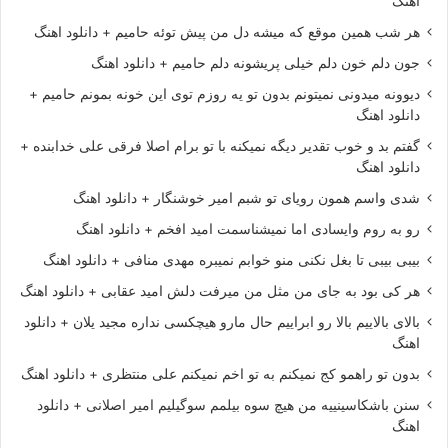
اهنگ
هر شب همین موقع که میشه دل من پیش توئه حامیم + دانلود اهنگ
جون دلم خون دلم خیلی پریشونه دلم حامیم + دانلود اهنگ
دیوونه میدونی نمیتونم بدون تو یه روزم توی این خونه بمونم حامیم +
دانلود اهنگ
گفتم بد و خوب تقدیر دیگه نمیکنه با تو برام اصلا فرقی علی خدابنده +
دانلود اهنگ
شدی واسم همون رویای تو شبم امیر خوشنگار + دانلود اهنگ
رو به روم وایسادی اما نمیشناسمت امید افخم + دانلود اهنگ
بیبی بیبی تا بغل نکنی منو خوابم نمیبره مهدی منافی + دانلود اهنگ
هر کی بود به جای من مثل من میرفت دلش امید عقابی + دانلود اهنگ
بالای بالاییم بالا رو ابراییم حال مارو هیچکسی نداره مجید یلان + دانلود
اهنگ
بدون تو راهمو کج نمیکنم به تو اخم نمیکنم علی منتظری + دانلود اهنگ
سنن باشکاسینییه من هیچ سوه بیلمم سوگیلیم امیر اصلانی + دانلود
اهنگ