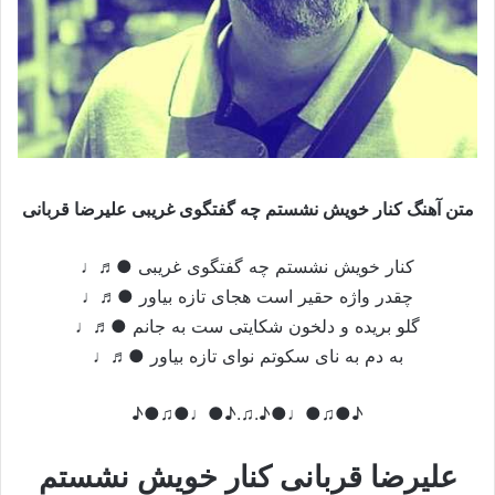
متن آهنگ کنار خویش نشستم چه گفتگوی غریبی علیرضا قربانی
کنار خویش نشستم چه گفتگوی غریبی ●♬♩
چقدر واژه حقیر است هجای تازه بیاور ●♬♩
گلو بریده و دلخون شکایتی ست به جانم ●♬♩
به دم به نای سکوتم نوای تازه بیاور ●♬♩
♪●♫●♩●♪.♫.♪●♩●♫●♪
علیرضا قربانی کنار خویش نشستم