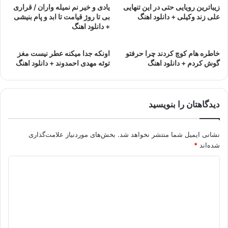
زیباترین رویایی حتی در این تنهایی
یادی و خیر نم نمیله واران / قراری
علی زند وکیلی + دانلود اهنگ
بی تا روژ قیامت تا ابد و پام بنیشی
+ دانلود اهنگ
خاطره هام کوچ کردند چرا حرفتو
اونکه جدا میکنه عطر نیست مغز
گوش کردم + دانلود اهنگ
توئه مهدی احمدوند + دانلود اهنگ
دیدگاهتان را بنویسید
نشانی ایمیل شما منتشر نخواهد شد.
بخش‌های موردنیاز علامت‌گذاری
شده‌اند
*
د
ی
د
گ
ا