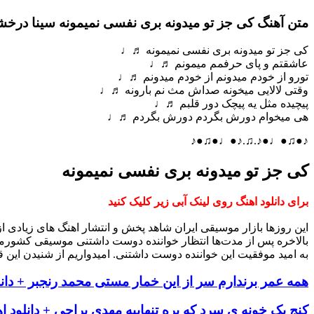
متن آهنگ کی جز تو میدونه بری نفسی نمیمونه سینا درخش
کی جز تو میدونه بری نفسی نمیمونه ♬♩
عاشقتم و پای حرفمم میمونم ♬♩
تورو از خودم میدونم از خودم میدونم ♬♩
وقتی لالایی میخونه صداش مث نم بارونه ♬♩
پیچیده مثل یه پیچک دور قلبم ♬♩
هی میخوام دورش بگردم دورش بگردم ♬♩
♪●♫●♩●♪.♫.♪●♩●♫●♪
کی جز تو میدونه بری نفسی نمیمونه
برای دانلود اهنگ روی لینک آبی زیر کلیک کنید
این روزها بازار موسیقی ایران شاهد پخش و انتشار اهنگ های زیادی 
بالاخره پس از مدت‌ها انتظار خواننده دوست داشتنی موسیقی کشورم
به امید موفقیت این خواننده دوست داشتنی. امیدواریم از شنیدن این ق
همه عمر برندارم سر از این خمار مستی محمد رنجبر + دانل
کنج یک خونه ی سرد که پره تنهاییه مهدی یراحی + دانلود ا