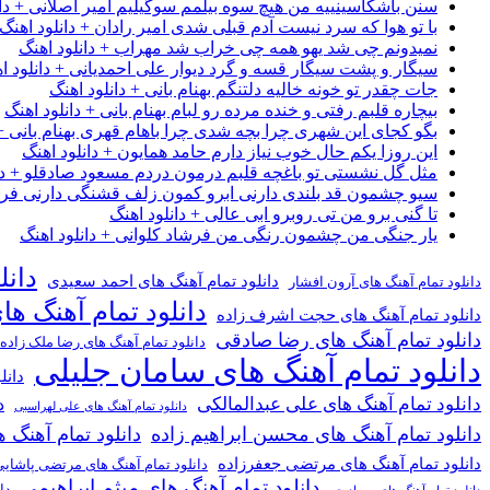
سنن باشکاسینییه من هیچ سوه بیلمم سوگیلیم امیر اصلانی + دان
با تو هوا که سرد نیست آدم قبلی شدی امیر رادان + دانلود اهنگ
نمیدونم چی شد یهو همه چی خراب شد مهراب + دانلود اهنگ
سیگار و پشت سیگار قسه و گرد دیوار علی احمدیانی + دانلود ا
جات چقدر تو خونه خالیه دلتنگم بهنام بانی + دانلود اهنگ
بیچاره قلبم رفتی و خنده مرده رو لبام بهنام بانی + دانلود اهنگ
بگو کجای این شهری چرا بچه شدی چرا باهام قهری بهنام بانی + 
این روزا یکم حال خوب نیاز دارم حامد همایون + دانلود اهنگ
مثل گل نشستی تو باغچه قلبم درمون دردم مسعود صادقلو + دان
سیو چشمون قد بلندی دارنی ابرو کمون زلف قشنگی دارنی فرشاد
تا گنی برو من تی روبرو ابی عالی + دانلود اهنگ
یار جنگی من چشمون رنگی من فرشاد کلوانی + دانلود اهنگ
دانل
دانلود تمام آهنگ های احمد سعیدی
دانلود تمام آهنگ های آرون افشار
دانلود تمام آهنگ ها
دانلود تمام آهنگ های حجت اشرف زاده
دانلود تمام آهنگ های رضا صادقی
دانلود تمام آهنگ های رضا ملک زاده
دانلود تمام آهنگ های سامان جلیلی
دانل
دانلود تمام آهنگ های علی عبدالمالکی
د
دانلود تمام آهنگ های علی لهراسبی
دانلود تمام آهنگ های محسن ابراهیم زاده
دانلود تمام آهن
دانلود تمام آهنگ های مرتضی جعفرزاده
دانلود تمام آهنگ های مرتضی پاشای
دانلود تمام آهنگ های میثم ابراهیمی