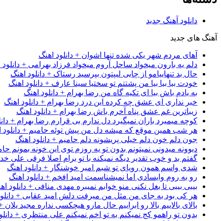
دانلود آهنگ جدید
آهنگ های جدید
آهای مردم شهر یکی شده تنها اشوان + دانلود اهنگ
دلم یه بارون میخواد ساحل آروم میخواد فرزاد بهرامی + دانلود 
حال بد تنهاییامو از چایی لیپتون بپرسید رستاک + دانلود اهنگ
خودت بیا بیا بیا من پشتتم تو سختیا سینا عارف + دانلود اهنگ
به یادم باش بیا ای تکیه گاه من رضا بهرام + دانلود اهنگ
خبر نداری ای عشق چه کرده این درد رضا بهرام + دانلود اهنگ
زیباترین غم عشق پناه آخرم باش رضا بهرام + دانلود اهنگ
کوچه میمیرد باران نمیگیرد دل ندارم بی قرارم رضا بهرام + دانل
هر شب همین موقع که میشه دل من پیش توئه حامیم + دانلود ا
جون دلم خون دلم خیلی پریشونه دلم حامیم + دانلود اهنگ
دیوونه میدونی نمیتونم بدون تو یه روزم توی این خونه بمونم حام
گفتم بد و خوب تقدیر دیگه نمیکنه با تو برام اصلا فرقی علی خداب
شدی واسم همون رویای تو شبم امیر خوشنگار + دانلود اهنگ
رو به روم وایسادی اما نمیشناسمت امید افخم + دانلود اهنگ
بیبی بیبی تا بغل نکنی منو خوابم نمیبره مهدی منافی + دانلود اه
هر کی بود به جای من مثل من میرفت دلش امید عقابی + دانلود
بالای بالاییم بالا رو ابراییم حال مارو هیچکسی نداره مجید یلان +
بدون تو راهمو کج نمیکنم به تو اخم نمیکنم علی منتظری + دانلو