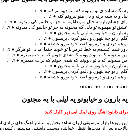
یه نگاه ساده ی تو میتونه که منو دیوونم کنه ●♬♩
بیاد و یه شبه بزنه و دل منو بیرونم کنه ●♬♩
وای چشام بارونه حال منو داغونه به جز تو حالمو کی میدونه ●♬♩
عشق تو مهمونه تو دلی که مجنونه به جز تو حالمو کی میدونه ●♬♩
یه بارون و خیابونو یه لیلی با یه مجنون ●♬♩
گلم از تو چه پنهون و دلمو کردی پریشون ●♬♩
تو هم دردی و درمونو فقط خود تورو عشقه ●♬♩
دور قلبم کشیدم یه خط قرمز با تو خوبم حتما اما بی تو هرگز ●♬♩
من میدونم که با تو دیوونم که شدی جونم که برات میمیرم ●♬♩
من میدونم که با تو دیوونم که شدی جونم که برات میمیرم ●♬♩
یه بارون و خیابونو یه لیلی با یه مجنون ●♬♩
گلم از تو چه پنهون و دلمو کردی پریشون ●♬♩
تو هم دردی و درمونو فقط خود تورو عشقه ●♬♩
♪●♫●♩●♪.♫.♪●♩●♫●♪
یه بارون و خیابونو یه لیلی با یه مجنون
برای دانلود اهنگ روی لینک آبی زیر کلیک کنید
این روزها بازار موسیقی ایران شاهد پخش و انتشار اهنگ های زیادی 
بالاخره پس از مدت‌ها انتظار خواننده دوست داشتنی موسیقی کشورم