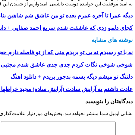
به امید موفقیت این خواننده دوست داشتنی. امیدواریم از شنیدن این ق
دیگه عمرا تا آخره عمرم بعده تو من عاشق شم شاهین بنان 
کجای دلمو زدی که عاشقت شدم سریع احمد صفایی + دانل
نوشته های مشابه
نه با تو رسیدم نه بی تو بریدم منی که از تو فاصله دارم 
شوخی شوخی نگات کردم جدی جدی عاشق شدم مجتبی کبی
دلتنگ تو میشم دیگه بسمه بدجور بریدم + دانلود اهنگ
عادت داشتم به آرایش سادت (آرایش ساده) مجید خراطها + 
دیدگاهتان را بنویسید
نشانی ایمیل شما منتشر نخواهد شد.
بخش‌های موردنیاز علامت‌گذاری 