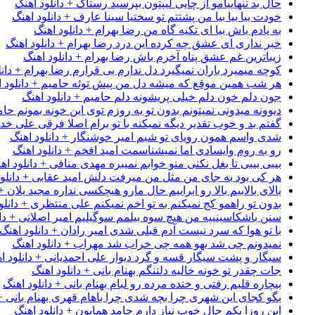
حال بد تنهاییامو از چایی لیپتون بپرسید رستاک + دانلود اهنگ
خودت بیا بیا بیا من پشتتم تو سختیا سینا عارف + دانلود اهنگ
به یادم باش بیا ای تکیه گاه من رضا بهرام + دانلود اهنگ
خبر نداری ای عشق چه کرده این درد رضا بهرام + دانلود اهنگ
زیباترین غم عشق پناه آخرم باش رضا بهرام + دانلود اهنگ
کوچه میمیرد باران نمیگیرد دل ندارم بی قرارم رضا بهرام + دانل
هر شب همین موقع که میشه دل من پیش توئه حامیم + دانلود ا
جون دلم خون دلم خیلی پریشونه دلم حامیم + دانلود اهنگ
دیوونه میدونی نمیتونم بدون تو یه روزم توی این خونه بمونم حام
گفتم بد و خوب تقدیر دیگه نمیکنه با تو برام اصلا فرقی علی خداب
شدی واسم همون رویای تو شبم امیر خوشنگار + دانلود اهنگ
رو به روم وایسادی اما نمیشناسمت امید افخم + دانلود اهنگ
بیبی بیبی تا بغل نکنی منو خوابم نمیبره مهدی منافی + دانلود اه
هر کی بود به جای من مثل من میرفت دلش امید عقابی + دانلود
بالای بالاییم بالا رو ابراییم حال مارو هیچکسی نداره مجید یلان +
بدون تو راهمو کج نمیکنم به تو اخم نمیکنم علی منتظری + دانلو
سنن باشکاسینییه من هیچ سوه بیلمم سوگیلیم امیر اصلانی + دان
با تو هوا که سرد نیست آدم قبلی شدی امیر رادان + دانلود اهنگ
نمیدونم چی شد یهو همه چی خراب شد مهراب + دانلود اهنگ
سیگار و پشت سیگار قسه و گرد دیوار علی احمدیانی + دانلود ا
جات چقدر تو خونه خالیه دلتنگم بهنام بانی + دانلود اهنگ
بیچاره قلبم رفتی و خنده مرده رو لبام بهنام بانی + دانلود اهنگ
بگو کجای این شهری چرا بچه شدی چرا باهام قهری بهنام بانی + 
این روزا یکم حال خوب نیاز دارم حامد همایون + دانلود اهنگ