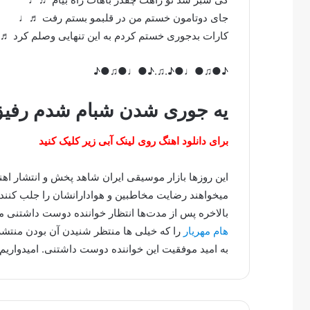
جای دوتامون خستم من در قلبمو بستم رفت ♬♩
کارات بدجوری خستم کردم به این تنهایی وصلم کرد 
♪●♫●♩●♪.♫.♪●♩●♫●♪
یه جوری شدن شبام شدم رفیق
برای دانلود اهنگ روی لینک آبی زیر کلیک کنید
این روزها بازار موسیقی ایران شاهد پخش و انتشار ا
میخواهند رضایت مخاطبین و هوادارانشان را جلب کنند.
بالاخره پس از مدت‌ها انتظار خواننده دوست داشتنی
هام مهریار
را که خیلی ها منتظر شنیدن آن بودن منتشر
به امید موفقیت این خواننده دوست داشتنی. امیدواریم 