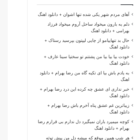
آهای مردم شهر یکی شده تنها اشوان + دانلود اهنگ
دلم یه بارون میخواد ساحل آروم میخواد فرزاد
بهرامی + دانلود اهنگ
حال بد تنهاییامو از چایی لیپتون بپرسید رستاک +
دانلود اهنگ
خودت بیا بیا بیا من پشتتم تو سختیا سینا عارف +
دانلود اهنگ
به یادم باش بیا ای تکیه گاه من رضا بهرام + دانلود
اهنگ
خبر نداری ای عشق چه کرده این درد رضا بهرام +
دانلود اهنگ
زیباترین غم عشق پناه آخرم باش رضا بهرام +
دانلود اهنگ
کوچه میمیرد باران نمیگیرد دل ندارم بی قرارم رضا
بهرام + دانلود اهنگ
هر شب همین موقع که میشه دل من پیش توئه