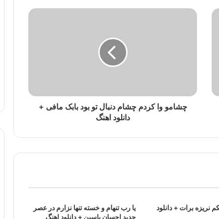
چشامو وا کردم چشام دنبال تو بود بابک مافی +
دانلود اهنگ
 نریزه برات + دانلود
یا رب تنهام و خسته تنها نزارم در عصر
جدید احسان یاسین + دانلود اهنگ