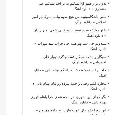
بدون تو راهمو کج نمیکنم به تو اخم نمیکنم علی
منتظری + دانلود اهنگ
سنن باشکاسینییه من هیچ سوه بیلمم سوگیلیم امیر
اصلانی + دانلود اهنگ
با تو هوا که سرد نیست آدم قبلی شدی امیر رادان
+ دانلود اهنگ
نمیدونم چی شد یهو همه چی خراب شد مهراب +
دانلود اهنگ
سیگار و پشت سیگار قسه و گرد دیوار علی
احمدیانی + دانلود اهنگ
جات چقدر تو خونه خالیه دلتنگم بهنام بانی + دانلود
اهنگ
بیچاره قلبم رفتی و خنده مرده رو لبام بهنام بانی +
دانلود اهنگ
بگو کجای این شهری چرا بچه شدی چرا باهام قهری
بهنام بانی + دانلود اهنگ
این روزا یکم حال خوب نیاز دارم حامد همایون +