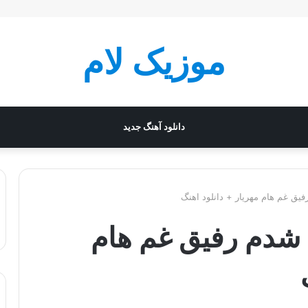
موزیک لام
دانلود آهنگ جدید
ق غم هام مهریار + دانلود اهنگ
شدم رفیق غم هام