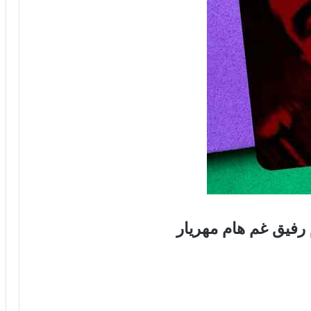
فیق غم هام مهریار