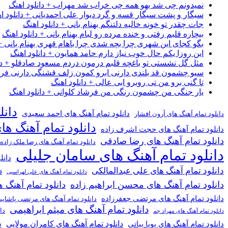
نمیدونم چی شد یهو همه چی خراب شد مهراب + دانلود اهنگ
سیگار و پشت سیگار قسه و گرد دیوار علی احمدیانی + دانلود ا
جات چقدر تو خونه خالیه دلتنگم بهنام بانی + دانلود اهنگ
بیچاره قلبم رفتی و خنده مرده رو لبام بهنام بانی + دانلود اهنگ
بگو کجای این شهری چرا بچه شدی چرا باهام قهری بهنام بانی + 
این روزا یکم حال خوب نیاز دارم حامد همایون + دانلود اهنگ
مثل گل نشستی تو باغچه قلبم درمون دردم مسعود صادقلو + دان
سیو چشمون قد بلندی دارنی ابرو کمون زلف قشنگی دارنی فرشاد
تا گنی برو من تی روبرو ابی عالی + دانلود اهنگ
یار جنگی من چشمون رنگی من فرشاد کلوانی + دانلود اهنگ
دانل
دانلود تمام آهنگ های احمد سعیدی
دانلود تمام آهنگ های آرون افشار
دانلود تمام آهنگ ها
دانلود تمام آهنگ های حجت اشرف زاده
دانلود تمام آهنگ های رضا صادقی
دانلود تمام آهنگ های رضا ملک زاده
دانلود تمام آهنگ های سامان جلیلی
دانل
دانلود تمام آهنگ های علی عبدالمالکی
د
دانلود تمام آهنگ های علی لهراسبی
دانلود تمام آهنگ های محسن ابراهیم زاده
دانلود تمام آهن
دانلود تمام آهنگ های مرتضی جعفرزاده
دانلود تمام آهنگ های مرتضی پاشای
دانلود تمام آهنگ های میثم ابراهیمی
دا
دانلود تمام آهنگ های مهراد جم
د
دانلود تمام آهنگ های کامران مولایی
دانلود تمام آهنگ های پویا بیاتی