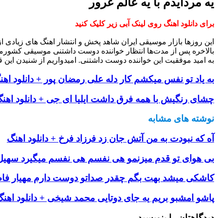
یه مردایدم با یه عالم غرور
برای دانلود اهنگ روی لینک آبی زیر کلیک کنید
این روزها بازار موسیقی ایران شاهد پخش و انتشار اهنگ های زیادی 
بالاخره پس از مدت‌ها انتظار خواننده دوست داشتنی موسیقی کشورم
به امید موفقیت این خواننده دوست داشتنی. امیدواریم از شنیدن این ق
به یاد تو نفس میکشم کار دله علی رمضان پور + دانلود اهن
چشای رنگیش با همه فرق داشت ایلیا ای جی + دانلود اهن
نوشته های مشابه
آه که نبودت به من آتش جان زد فرزاد فرخ + دانلود اهنگ
بی هوای تو قدم میزنمو هی نفسم هی نفسم میگیرد سهیل م
کاشکی میشد بهت بگم چقدر صداتو دوست دارم مهیار فاضل
پاشو امشبو بریم یه جای دوتایی محمد شیخی + دانلود اهن
دیدگاهتان را بنویسید