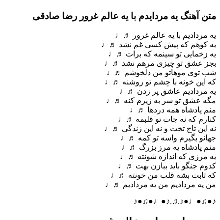
متن آهنگ یه مردایدم با یه عالم غرور رضا صادقی
یه مردادیم با یه عالم غرور ♬♩
یه کوهم که پیش کسی غم نشد ♬♩
یه زخمایی تو سینمه که برات ♬♩
بجز عشق تو چیزی مرهم نشد ♬♩
شب توی موهاتو من دلخوشم ♬♩
که این خونه با چشم تو روشنه ♬♩
یه مردادیم عاشق پر زدن ♬♩
مگه عشق تو سر به زیرم کنه ♬♩
منم پادشاه همه دردها ♬♩
کنارم که نه جات تو قلبمه ♬♩
نه این تاج تخت و نه این زندگی ♬♩
جهانو بگیرم واسه تو کمه ♬♩
منم پادشاه یه مرز بزرگ ♬♩
یه مرزی که اندازه شونته ♬♩
کدوم جنگو باید ببازن بهت ♬♩
که ثابت بشه قلب من خونته ♬♩
من یه مردادیم من یه مردادیم ♬♩
♪●♫●♩●♪.♫.♪●♩●♫●♪