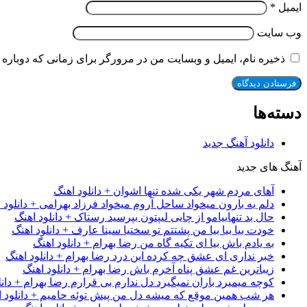
ایمیل
*
وب‌ سایت
ذخیره نام، ایمیل و وبسایت من در مرورگر برای زمانی که دوباره 
دسته‌ها
دانلود آهنگ جدید
آهنگ های جدید
آهای مردم شهر یکی شده تنها اشوان + دانلود اهنگ
دلم یه بارون میخواد ساحل آروم میخواد فرزاد بهرامی + دانلود 
حال بد تنهاییامو از چایی لیپتون بپرسید رستاک + دانلود اهنگ
خودت بیا بیا بیا من پشتتم تو سختیا سینا عارف + دانلود اهنگ
به یادم باش بیا ای تکیه گاه من رضا بهرام + دانلود اهنگ
خبر نداری ای عشق چه کرده این درد رضا بهرام + دانلود اهنگ
زیباترین غم عشق پناه آخرم باش رضا بهرام + دانلود اهنگ
کوچه میمیرد باران نمیگیرد دل ندارم بی قرارم رضا بهرام + دانل
هر شب همین موقع که میشه دل من پیش توئه حامیم + دانلود ا