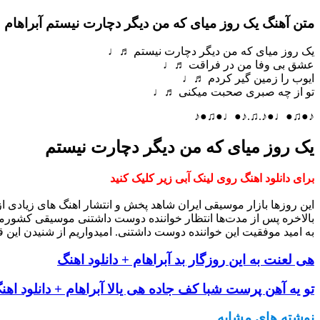
متن آهنگ یک روز میای که من دیگر دچارت نیستم آبراهام
یک روز میای که من دیگر دچارت نیستم ♬♩
عشق بی وفا من در فراقت ♬♩
ایوب را زمین گیر کردم ♬♩
تو از چه صبری صحبت میکنی ♬♩
♪●♫●♩●♪.♫.♪●♩●♫●♪
یک روز میای که من دیگر دچارت نیستم
برای دانلود اهنگ روی لینک آبی زیر کلیک کنید
این روزها بازار موسیقی ایران شاهد پخش و انتشار اهنگ های زیادی 
بالاخره پس از مدت‌ها انتظار خواننده دوست داشتنی موسیقی کشورم
به امید موفقیت این خواننده دوست داشتنی. امیدواریم از شنیدن این ق
هی لعنت به این روزگار بد آبراهام + دانلود اهنگ
تو یه آهن پرست شبا کف جاده هی یالا آبراهام + دانلود اهن
نوشته های مشابه