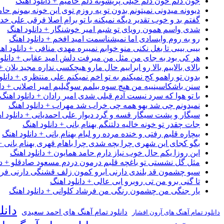
جون دلم خون دلم خیلی پریشونه دلم حامیم + دانلود اهنگ
دیوونه میدونی نمیتونم بدون تو یه روزم توی این خونه بمونم حام
گفتم بد و خوب تقدیر دیگه نمیکنه با تو برام اصلا فرقی علی خداب
شدی واسم همون رویای تو شبم امیر خوشنگار + دانلود اهنگ
رو به روم وایسادی اما نمیشناسمت امید افخم + دانلود اهنگ
بیبی بیبی تا بغل نکنی منو خوابم نمیبره مهدی منافی + دانلود اه
هر کی بود به جای من مثل من میرفت دلش امید عقابی + دانلود
بالای بالاییم بالا رو ابراییم حال مارو هیچکسی نداره مجید یلان +
بدون تو راهمو کج نمیکنم به تو اخم نمیکنم علی منتظری + دانلو
سنن باشکاسینییه من هیچ سوه بیلمم سوگیلیم امیر اصلانی + دان
با تو هوا که سرد نیست آدم قبلی شدی امیر رادان + دانلود اهنگ
نمیدونم چی شد یهو همه چی خراب شد مهراب + دانلود اهنگ
سیگار و پشت سیگار قسه و گرد دیوار علی احمدیانی + دانلود ا
جات چقدر تو خونه خالیه دلتنگم بهنام بانی + دانلود اهنگ
بیچاره قلبم رفتی و خنده مرده رو لبام بهنام بانی + دانلود اهنگ
بگو کجای این شهری چرا بچه شدی چرا باهام قهری بهنام بانی + 
این روزا یکم حال خوب نیاز دارم حامد همایون + دانلود اهنگ
مثل گل نشستی تو باغچه قلبم درمون دردم مسعود صادقلو + دان
سیو چشمون قد بلندی دارنی ابرو کمون زلف قشنگی دارنی فرشاد
تا گنی برو من تی روبرو ابی عالی + دانلود اهنگ
یار جنگی من چشمون رنگی من فرشاد کلوانی + دانلود اهنگ
دانل
دانلود تمام آهنگ های احمد سعیدی
دانلود تمام آهنگ های آرون افشار